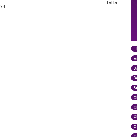
Téfila
594
'
A
B
B
B
C
C
C
C
C