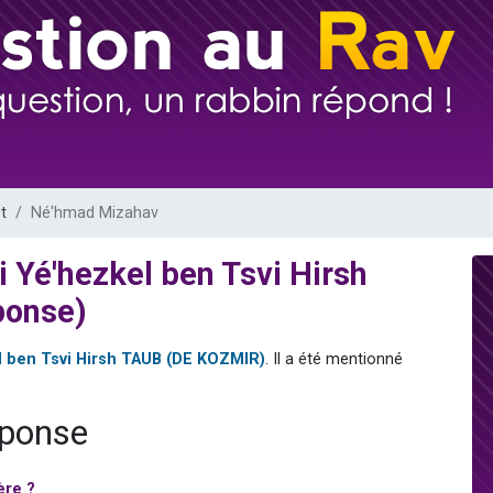
viennent de nous rejoindre sur WhatsApp
les musiques dans Torah-Box Music
es viennent de faire un don pour Tsédaka : pauvres d'Israel
sion radio : Visions de grandeur n°104 : Le Chabbath et le Birkat Hamazone à 
viennent de nous rejoindre sur WhatsApp
t
Né'hmad Mizahav
 Yé'hezkel ben Tsvi Hirsh
ponse)
l ben Tsvi Hirsh TAUB (DE KOZMIR)
. Il a été mentionné
éponse
ère ?