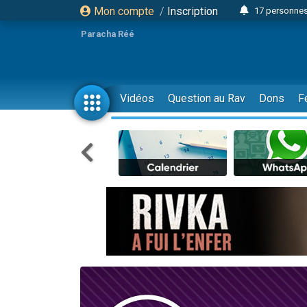
Mon compte
/
Inscription
17 personnes
Il reste 
Paracha Réé
23 person
Eva vient de
4 personnes 
Vidéos
Question au Rav
Dons
F
3 personnes 
Odaya vient 
3 personn
2 personnes 
13 personnes
Il reste 
30 perso
12 nouve
3 personnes 
2 personnes 