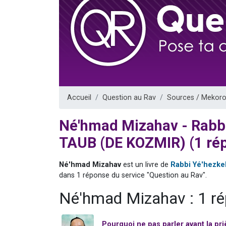
3 personnes 
2 nouvel
8 personn
Nouvelle émis
4 personnes 
Accueil
Question au Rav
Sources / Mekoro
Né'hmad Mizahav - Rabbi
TAUB (DE KOZMIR) (1 ré
Né'hmad Mizahav
est un livre de
Rabbi Yé'hezke
dans 1 réponse du service "Question au Rav".
Né'hmad Mizahav : 1 r
Pourquoi ne pas parler avant la pri