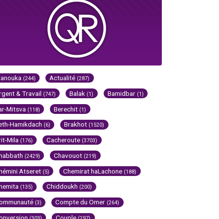
Hanouka
Actualité
(244)
(287)
rgent & Travail
Balak
Bamidbar
(747)
(1)
(1)
ar-Mitsva
Berechit
(118)
(1)
eth-Hamikdach
Brakhot
(6)
(1520)
rit-Mila
Cacheroute
(176)
(3703)
habbath
Chavouot
(2429)
(219)
hémini Atseret
Chemirat haLachone
(5)
(188)
hemita
Chiddoukh
(135)
(200)
ommunauté
Compte du Omer
(3)
(264)
onversion
Couple
(303)
(297)