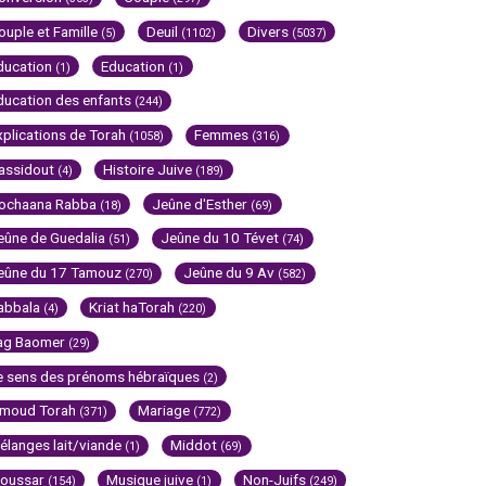
ouple et Famille
Deuil
Divers
(5)
(1102)
(5037)
ducation
Education
(1)
(1)
ducation des enfants
(244)
xplications de Torah
Femmes
(1058)
(316)
assidout
Histoire Juive
(4)
(189)
ochaana Rabba
Jeûne d'Esther
(18)
(69)
eûne de Guedalia
Jeûne du 10 Tévet
(51)
(74)
eûne du 17 Tamouz
Jeûne du 9 Av
(270)
(582)
abbala
Kriat haTorah
(4)
(220)
ag Baomer
(29)
e sens des prénoms hébraïques
(2)
imoud Torah
Mariage
(371)
(772)
élanges lait/viande
Middot
(1)
(69)
oussar
Musique juive
Non-Juifs
(154)
(1)
(249)