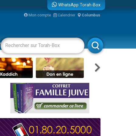
WhatsApp Torah-Box
Mon compte
Calendrier
Columbus
bre
vertissements
Livres
Rabbanim