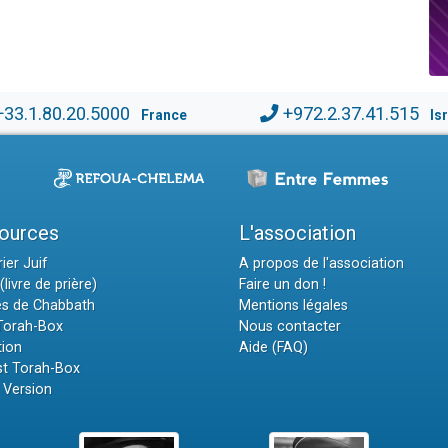
+33.1.80.20.5000
+972.2.37.41.515
France
Is
ources
L'association
ier Juif
A propos de l'association
(livre de prière)
Faire un don !
es de Chabbath
Mentions légales
 Torah-Box
Nous contacter
tion
Aide (FAQ)
t Torah-Box
 Version