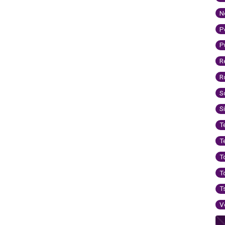
N
P
P
R
R
S
S
T
T
T
T
T
V