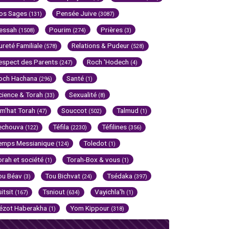
os Sages
Pensée Juive
(131)
(3087)
essah
Pourim
Prières
(1508)
(274)
(3)
ureté Familiale
Relations & Pudeur
(578)
(528)
espect des Parents
Roch 'Hodech
(247)
(4)
och Hachana
Santé
(296)
(1)
cience & Torah
Sexualité
(33)
(8)
im'hat Torah
Souccot
Talmud
(47)
(502)
(1)
echouva
Téfila
Téfilines
(122)
(2230)
(356)
emps Messianique
Toledot
(124)
(1)
orah et société
Torah-Box & vous
(1)
(1)
ou Béav
Tou Bichvat
Tsédaka
(3)
(24)
(397)
sitsit
Tsniout
Vayichla'h
(167)
(634)
(1)
ézot Haberakha
Yom Kippour
(1)
(318)