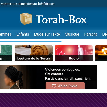
 viennent de demander une bénédiction
49 places pour étudier en groupe sur Zoom
nes viennent de faire un don pour Diane, 80 ans, dans un appartement insalu
 donner son Maasser
viennent de nous rejoindre sur WhatsApp
emmes
Enfants
Etude sur Texte
Musique
Paracha
Di
viennent de nous rejoindre sur WhatsApp
de donner son Maasser
es viennent de faire un don pour 5 jours de vacances aux Orphelins
viennent de nous rejoindre sur WhatsApp
 viennent de demander une bénédiction
49 places pour étudier en groupe sur Zoom
nnes viennent de faire un don pour Sauvez la jambe de Yohan
lles musiques dans Torah-Box Music
viennent de nous rejoindre sur WhatsApp
viennent de nous rejoindre sur WhatsApp