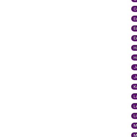
C
E
E
E
H
H
J
J
K
L
L
L
M
M