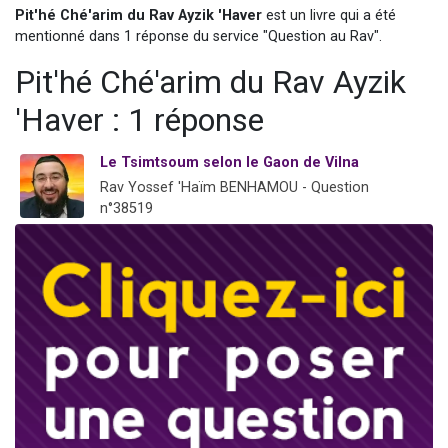
Pit'hé Ché'arim du Rav Ayzik 'Haver
est un livre qui a été
Dovan vient de donner son Maasser
mentionné dans 1 réponse du service "Question au Rav".
2 personnes viennent de nous rejoindre sur WhatsApp
Pit'hé Ché'arim du Rav Ayzik
2 personnes viennent de nous rejoindre sur WhatsApp
Malgorzata vient de donner son Maasser
'Haver : 1 réponse
3 personnes viennent de nous rejoindre sur WhatsApp
Le Tsimtsoum selon le Gaon de Vilna
Rav Yossef 'Haïm BENHAMOU - Question
n°38519