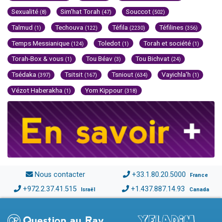
Sexualité
Sim'hat Torah
Souccot
(8)
(47)
(502)
Talmud
Techouva
Téfila
Téfilines
(1)
(122)
(2230)
(356)
Temps Messianique
Toledot
Torah et société
(124)
(1)
(1)
Torah-Box & vous
Tou Béav
Tou Bichvat
(1)
(3)
(24)
Tsédaka
Tsitsit
Tsniout
Vayichla'h
(397)
(167)
(634)
(1)
Vézot Haberakha
Yom Kippour
(1)
(318)
Nous contacter
+33.1.80.20.5000
France
+972.2.37.41.515
+1.437.887.14.93
Israël
Canada