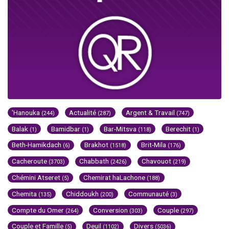
'Hanouka
Actualité
Argent & Travail
(244)
(287)
(747)
Balak
Bamidbar
Bar-Mitsva
Berechit
(1)
(1)
(118)
(1)
Beth-Hamikdach
Brakhot
Brit-Mila
(6)
(1518)
(176)
Cacheroute
Chabbath
Chavouot
(3703)
(2426)
(219)
Chémini Atseret
Chemirat haLachone
(5)
(188)
Chemita
Chiddoukh
Communauté
(135)
(200)
(3)
Compte du Omer
Conversion
Couple
(264)
(303)
(297)
Couple et Famille
Deuil
Divers
(5)
(1102)
(5036)