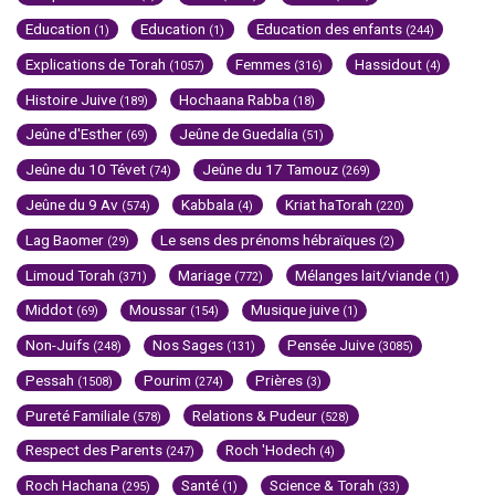
Education
Education
Education des enfants
(1)
(1)
(244)
Explications de Torah
Femmes
Hassidout
(1057)
(316)
(4)
Histoire Juive
Hochaana Rabba
(189)
(18)
Jeûne d'Esther
Jeûne de Guedalia
(69)
(51)
Jeûne du 10 Tévet
Jeûne du 17 Tamouz
(74)
(269)
Jeûne du 9 Av
Kabbala
Kriat haTorah
(574)
(4)
(220)
Lag Baomer
Le sens des prénoms hébraïques
(29)
(2)
Limoud Torah
Mariage
Mélanges lait/viande
(371)
(772)
(1)
Middot
Moussar
Musique juive
(69)
(154)
(1)
Non-Juifs
Nos Sages
Pensée Juive
(248)
(131)
(3085)
Pessah
Pourim
Prières
(1508)
(274)
(3)
Pureté Familiale
Relations & Pudeur
(578)
(528)
Respect des Parents
Roch 'Hodech
(247)
(4)
Roch Hachana
Santé
Science & Torah
(295)
(1)
(33)