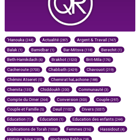
'Hanouka
Actualité
Argent & Travail
(244)
(287)
(747)
Balak
Bamidbar
Bar-Mitsva
Berechit
(1)
(1)
(118)
(1)
Beth-Hamikdach
Brakhot
Brit-Mila
(6)
(1520)
(176)
Cacheroute
Chabbath
Chavouot
(3703)
(2429)
(219)
Chémini Atseret
Chemirat haLachone
(5)
(188)
Chemita
Chiddoukh
Communauté
(135)
(200)
(3)
Compte du Omer
Conversion
Couple
(264)
(303)
(297)
Couple et Famille
Deuil
Divers
(5)
(1102)
(5037)
Education
Education
Education des enfants
(1)
(1)
(244)
Explications de Torah
Femmes
Hassidout
(1058)
(316)
(4)
Histoire Juive
Hochaana Rabba
(189)
(18)