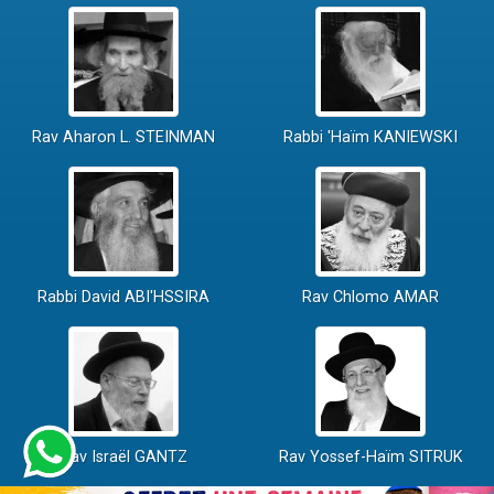
Rav Aharon L. STEINMAN
Rabbi 'Haïm KANIEWSKI
Rabbi David ABI'HSSIRA
Rav Chlomo AMAR
Rav Israël GANTZ
Rav Yossef-Haïm SITRUK