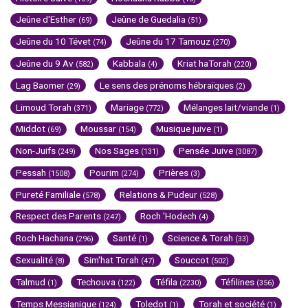
Jeûne d'Esther
Jeûne de Guedalia
(69)
(51)
Jeûne du 10 Tévet
Jeûne du 17 Tamouz
(74)
(270)
Jeûne du 9 Av
Kabbala
Kriat haTorah
(582)
(4)
(220)
Lag Baomer
Le sens des prénoms hébraïques
(29)
(2)
Limoud Torah
Mariage
Mélanges lait/viande
(371)
(772)
(1)
Middot
Moussar
Musique juive
(69)
(154)
(1)
Non-Juifs
Nos Sages
Pensée Juive
(249)
(131)
(3087)
Pessah
Pourim
Prières
(1508)
(274)
(3)
Pureté Familiale
Relations & Pudeur
(578)
(528)
Respect des Parents
Roch 'Hodech
(247)
(4)
Roch Hachana
Santé
Science & Torah
(296)
(1)
(33)
Sexualité
Sim'hat Torah
Souccot
(8)
(47)
(502)
Talmud
Techouva
Téfila
Téfilines
(1)
(122)
(2230)
(356)
Temps Messianique
Toledot
Torah et société
(124)
(1)
(1)