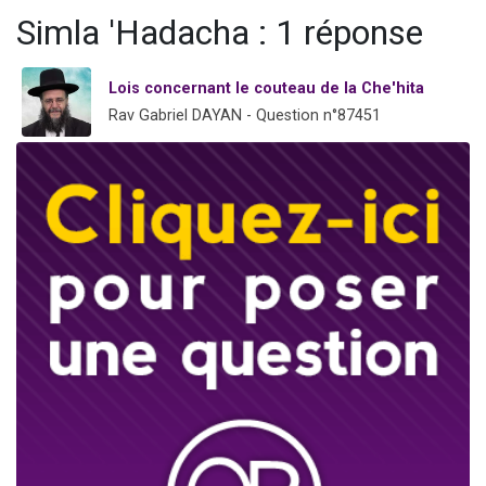
17 personnes viennent de demander une bénédiction
Simla 'Hadacha : 1 réponse
4 personnes viennent de nous rejoindre sur WhatsApp
Il reste 49 places pour étudier en groupe sur Zoom
Lois concernant le couteau de la Che'hita
Rav Gabriel DAYAN - Question n°87451
Eva vient de donner son Maasser
Eli vient de donner son Maasser