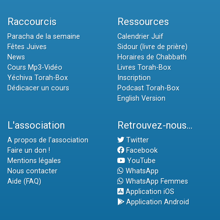
Raccourcis
Ressources
Paracha de la semaine
Calendrier Juif
Fêtes Juives
Sidour (livre de prière)
News
Horaires de Chabbath
Cours Mp3-Vidéo
Livres Torah-Box
Yéchiva Torah-Box
Inscription
Dédicacer un cours
Podcast Torah-Box
English Version
L'association
Retrouvez-nous...
A propos de l'association
Twitter
Faire un don !
Facebook
Mentions légales
YouTube
Nous contacter
WhatsApp
Aide (FAQ)
WhatsApp Femmes
Application iOS
Application Android