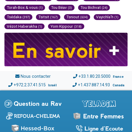
Torah-Box & vous
Tou Béav
Tou Bichvat
(1)
(3)
(24)
Tsédaka
Tsitsit
Tsniout
Vayichla'h
(397)
(167)
(634)
(1)
Vézot Haberakha
Yom Kippour
(1)
(318)
Nous contacter
+33.1.80.20.5000
France
+972.2.37.41.515
+1.437.887.14.93
Israël
Canada