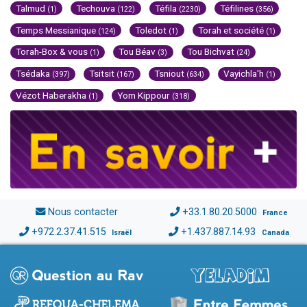
Talmud
Techouva
Téfila
Téfilines
(1)
(122)
(2230)
(356)
Temps Messianique
Toledot
Torah et société
(124)
(1)
(1)
Torah-Box & vous
Tou Béav
Tou Bichvat
(1)
(3)
(24)
Tsédaka
Tsitsit
Tsniout
Vayichla'h
(397)
(167)
(634)
(1)
Vézot Haberakha
Yom Kippour
(1)
(318)
Nous contacter
+33.1.80.20.5000
France
+972.2.37.41.515
+1.437.887.14.93
Israël
Canada