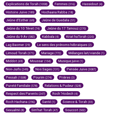
Explications de Torah
Femmes
Hassidout
(1058)
(316)
(4)
Histoire Juive
Hochaana Rabba
(189)
(18)
Jeûne d'Esther
Jeûne de Guedalia
(69)
(51)
Jeûne du 10 Tévet
Jeûne du 17 Tamouz
(74)
(270)
Jeûne du 9 Av
Kabbala
Kriat haTorah
(582)
(4)
(220)
Lag Baomer
Le sens des prénoms hébraïques
(29)
(2)
Limoud Torah
Mariage
Mélanges lait/viande
(371)
(772)
(1)
Middot
Moussar
Musique juive
(69)
(154)
(1)
Non-Juifs
Nos Sages
Pensée Juive
(249)
(131)
(3087)
Pessah
Pourim
Prières
(1508)
(274)
(3)
Pureté Familiale
Relations & Pudeur
(578)
(528)
Respect des Parents
Roch 'Hodech
(247)
(4)
Roch Hachana
Santé
Science & Torah
(296)
(1)
(33)
Sexualité
Sim'hat Torah
Souccot
(8)
(47)
(502)