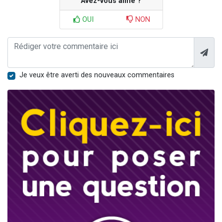
Avez-vous aimé ?
OUI
NON
Je veux être averti des nouveaux commentaires