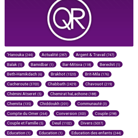
'Hanouka
Actualité
Argent & Travail
(244)
(287)
(747)
Balak
Bamidbar
Bar-Mitsva
Berechit
(1)
(1)
(118)
(1)
Beth-Hamikdach
Brakhot
Brit-Mila
(6)
(1520)
(176)
Cacheroute
Chabbath
Chavouot
(3703)
(2429)
(219)
Chémini Atseret
Chemirat haLachone
(5)
(188)
Chemita
Chiddoukh
Communauté
(135)
(201)
(3)
Compte du Omer
Conversion
Couple
(264)
(303)
(298)
Couple et Famille
Deuil
Divers
(5)
(1102)
(5037)
Education
Education
Education des enfants
(1)
(1)
(244)