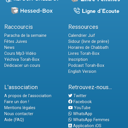
Raccourcis
Ressources
Paracha de la semaine
Calendrier Juif
Fêtes Juives
Sidour (livre de prière)
News
Horaires de Chabbath
Cours Mp3-Vidéo
Livres Torah-Box
Yéchiva Torah-Box
Inscription
Dédicacer un cours
Podcast Torah-Box
English Version
L'association
Retrouvez-nous...
A propos de l'association
Twitter
Faire un don !
Facebook
Mentions légales
YouTube
Nous contacter
WhatsApp
Aide (FAQ)
WhatsApp Femmes
Application iOS