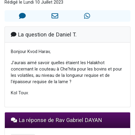
Rédigé le Lundi 10 Juillet 2023
6 personnes viennent de nous rejoindre sur WhatsApp
4 personnes viennent de faire un don pour Reloger Rivka, 6 enfants, victime de violences...
2 personnes viennent de faire un don pour 1 Journée de Vacances Pour les Enfants
4 personnes viennent de nous rejoindre sur WhatsApp
La question de Daniel T.
3 nouvelles musiques dans Torah-Box Music
Bonjour Kvod Harav,
J'aurais aimé savoir quelles étaient les Halakhot
concernant le couteau à Che'hita pour les bovins et pour
les volatiles, au niveau de la longueur requise et de
l'épaisseur requise de la lame ?
Kol Touv.
La réponse de Rav Gabriel DAYAN