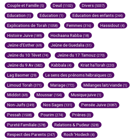
Couple et Famille
Deuil
Divers
(5)
(1102)
(5037)
Education
Education
Education des enfants
(1)
(1)
(244)
Explications de Torah
Femmes
Hassidout
(1058)
(316)
(4)
Histoire Juive
Hochaana Rabba
(189)
(18)
Jeûne d'Esther
Jeûne de Guedalia
(69)
(51)
Jeûne du 10 Tévet
Jeûne du 17 Tamouz
(74)
(270)
Jeûne du 9 Av
Kabbala
Kriat haTorah
(582)
(4)
(220)
Lag Baomer
Le sens des prénoms hébraïques
(29)
(2)
Limoud Torah
Mariage
Mélanges lait/viande
(371)
(772)
(1)
Middot
Moussar
Musique juive
(69)
(154)
(1)
Non-Juifs
Nos Sages
Pensée Juive
(249)
(131)
(3087)
Pessah
Pourim
Prières
(1508)
(274)
(3)
Pureté Familiale
Relations & Pudeur
(578)
(528)
Respect des Parents
Roch 'Hodech
(247)
(4)