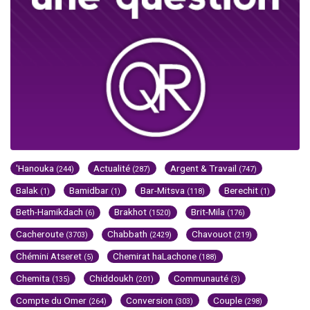
'Hanouka
Actualité
Argent & Travail
(244)
(287)
(747)
Balak
Bamidbar
Bar-Mitsva
Berechit
(1)
(1)
(118)
(1)
Beth-Hamikdach
Brakhot
Brit-Mila
(6)
(1520)
(176)
Cacheroute
Chabbath
Chavouot
(3703)
(2429)
(219)
Chémini Atseret
Chemirat haLachone
(5)
(188)
Chemita
Chiddoukh
Communauté
(135)
(201)
(3)
Compte du Omer
Conversion
Couple
(264)
(303)
(298)