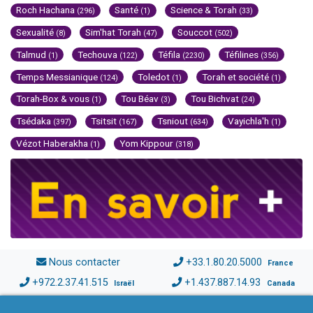
Roch Hachana
Santé
Science & Torah
(296)
(1)
(33)
Sexualité
Sim'hat Torah
Souccot
(8)
(47)
(502)
Talmud
Techouva
Téfila
Téfilines
(1)
(122)
(2230)
(356)
Temps Messianique
Toledot
Torah et société
(124)
(1)
(1)
Torah-Box & vous
Tou Béav
Tou Bichvat
(1)
(3)
(24)
Tsédaka
Tsitsit
Tsniout
Vayichla'h
(397)
(167)
(634)
(1)
Vézot Haberakha
Yom Kippour
(1)
(318)
Nous contacter
+33.1.80.20.5000
France
+972.2.37.41.515
+1.437.887.14.93
Israël
Canada