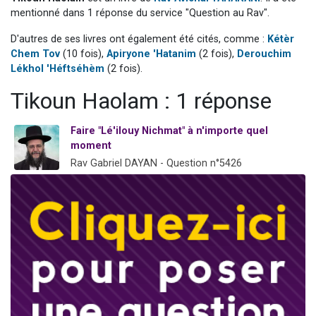
2 personnes viennent de nous rejoindre sur WhatsApp
mentionné dans 1 réponse du service "Question au Rav".
Eli vient de donner son Maasser
D'autres de ses livres ont également été cités, comme :
Kétèr
Chem Tov
(10 fois),
Apiryone 'Hatanim
(2 fois),
Derouchim
Lisbel Esther vient de donner son Maasser
Lékhol 'Héftséhèm
(2 fois).
3 personnes viennent de faire un don pour Événements Torah-Box
Tikoun Haolam : 1 réponse
2 personnes viennent de nous rejoindre sur WhatsApp
Faire "Lé'ilouy Nichmat" à n'importe quel
moment
Rav Gabriel DAYAN - Question n°5426