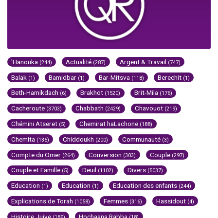
'Hanouka
Actualité
Argent & Travail
(244)
(287)
(747)
Balak
Bamidbar
Bar-Mitsva
Berechit
(1)
(1)
(118)
(1)
Beth-Hamikdach
Brakhot
Brit-Mila
(6)
(1520)
(176)
Cacheroute
Chabbath
Chavouot
(3703)
(2429)
(219)
Chémini Atseret
Chemirat haLachone
(5)
(188)
Chemita
Chiddoukh
Communauté
(135)
(200)
(3)
Compte du Omer
Conversion
Couple
(264)
(303)
(297)
Couple et Famille
Deuil
Divers
(5)
(1102)
(5037)
Education
Education
Education des enfants
(1)
(1)
(244)
Explications de Torah
Femmes
Hassidout
(1058)
(316)
(4)
Histoire Juive
Hochaana Rabba
(189)
(18)