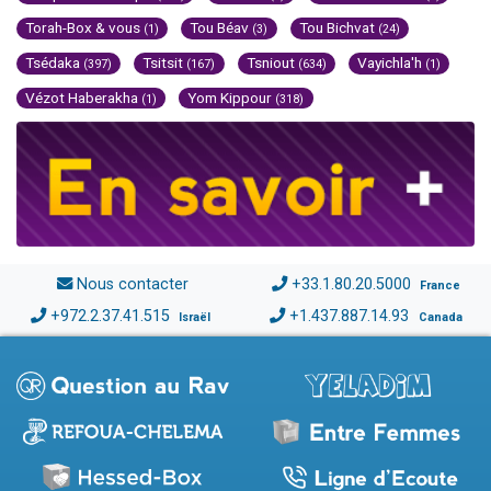
Torah-Box & vous
Tou Béav
Tou Bichvat
(1)
(3)
(24)
Tsédaka
Tsitsit
Tsniout
Vayichla'h
(397)
(167)
(634)
(1)
Vézot Haberakha
Yom Kippour
(1)
(318)
Nous contacter
+33.1.80.20.5000
France
+972.2.37.41.515
+1.437.887.14.93
Israël
Canada