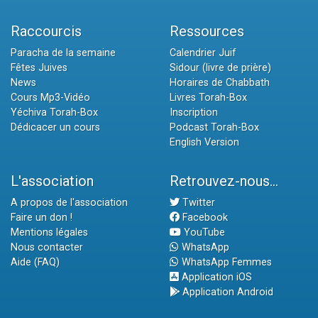
Raccourcis
Ressources
Paracha de la semaine
Calendrier Juif
Fêtes Juives
Sidour (livre de prière)
News
Horaires de Chabbath
Cours Mp3-Vidéo
Livres Torah-Box
Yéchiva Torah-Box
Inscription
Dédicacer un cours
Podcast Torah-Box
English Version
L'association
Retrouvez-nous...
A propos de l'association
Twitter
Faire un don !
Facebook
Mentions légales
YouTube
Nous contacter
WhatsApp
Aide (FAQ)
WhatsApp Femmes
Application iOS
Application Android