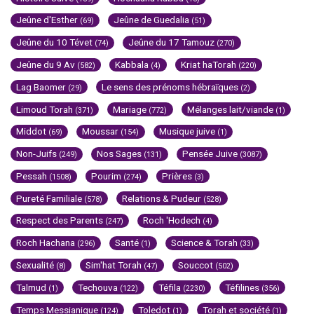
Jeûne d'Esther
Jeûne de Guedalia
(69)
(51)
Jeûne du 10 Tévet
Jeûne du 17 Tamouz
(74)
(270)
Jeûne du 9 Av
Kabbala
Kriat haTorah
(582)
(4)
(220)
Lag Baomer
Le sens des prénoms hébraïques
(29)
(2)
Limoud Torah
Mariage
Mélanges lait/viande
(371)
(772)
(1)
Middot
Moussar
Musique juive
(69)
(154)
(1)
Non-Juifs
Nos Sages
Pensée Juive
(249)
(131)
(3087)
Pessah
Pourim
Prières
(1508)
(274)
(3)
Pureté Familiale
Relations & Pudeur
(578)
(528)
Respect des Parents
Roch 'Hodech
(247)
(4)
Roch Hachana
Santé
Science & Torah
(296)
(1)
(33)
Sexualité
Sim'hat Torah
Souccot
(8)
(47)
(502)
Talmud
Techouva
Téfila
Téfilines
(1)
(122)
(2230)
(356)
Temps Messianique
Toledot
Torah et société
(124)
(1)
(1)