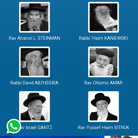
Rav Aharon L. STEINMAN
Rabbi 'Haïm KANIEWSKI
Rabbi David ABI'HSSIRA
Rav Chlomo AMAR
Rav Israël GANTZ
Rav Yossef-Haïm SITRUK