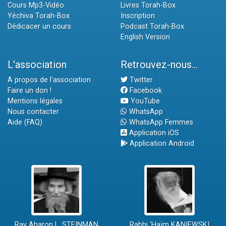
Cours Mp3-Vidéo
Livres Torah-Box
Yéchiva Torah-Box
Inscription
Dédicacer un cours
Podcast Torah-Box
English Version
L'association
Retrouvez-nous...
A propos de l'association
Twitter
Faire un don !
Facebook
Mentions légales
YouTube
Nous contacter
WhatsApp
Aide (FAQ)
WhatsApp Femmes
Application iOS
Application Android
Rav Aharon L. STEINMAN
Rabbi 'Haïm KANIEWSKI