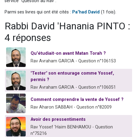
service "Question au Rav".
Dovan vient de donner son Maasser
Parmi ses livres qui ont été cités :
Pa'had David
(1 fois).
2 personnes viennent de nous rejoindre sur WhatsApp
Rabbi David 'Hanania PINTO :
2 personnes viennent de nous rejoindre sur WhatsApp
Malgorzata vient de donner son Maasser
4 réponses
3 personnes viennent de nous rejoindre sur WhatsApp
Qu'étudiait-on avant Matan Torah ?
Rav Avraham GARCIA - Question n°106153
"Tester" son entourage comme Yossef,
permis ?
Rav Avraham GARCIA - Question n°106051
Comment comprendre la vente de Yossef ?
Rav Aharon SABBAH - Question n°82009
Avoir des pressentiments
Rav Yossef 'Haïm BENHAMOU - Question
n°75216