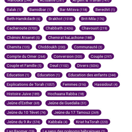
(244)
(287)
(747)
Balak
Bamidbar
Bar-Mitsva
Berechit
(1)
(1)
(118)
(1)
Beth-Hamikdach
Brakhot
Brit-Mila
(6)
(1518)
(176)
Cacheroute
Chabbath
Chavouot
(3703)
(2426)
(219)
Chémini Atseret
Chemirat haLachone
(5)
(188)
Chemita
Chiddoukh
Communauté
(135)
(200)
(3)
Compte du Omer
Conversion
Couple
(264)
(303)
(297)
Couple et Famille
Deuil
Divers
(5)
(1102)
(5036)
Education
Education
Education des enfants
(1)
(1)
(244)
Explications de Torah
Femmes
Hassidout
(1057)
(316)
(4)
Histoire Juive
Hochaana Rabba
(189)
(18)
Jeûne d'Esther
Jeûne de Guedalia
(69)
(51)
Jeûne du 10 Tévet
Jeûne du 17 Tamouz
(74)
(269)
Jeûne du 9 Av
Kabbala
Kriat haTorah
(574)
(4)
(220)
Lag Baomer
Le sens des prénoms hébraïques
(29)
(2)