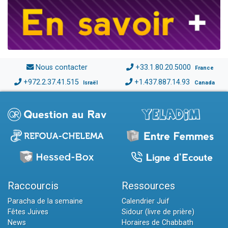
Nous contacter
+33.1.80.20.5000
France
+972.2.37.41.515
+1.437.887.14.93
Israël
Canada
Raccourcis
Ressources
Paracha de la semaine
Calendrier Juif
Fêtes Juives
Sidour (livre de prière)
News
Horaires de Chabbath