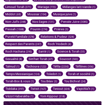
Limoud Torah
Mariage
Mélanges lait/viande
(371)
(772)
(1)
Middot
Moussar
Musique juive
(69)
(154)
(1)
Non-Juifs
Nos Sages
Pensée Juive
(248)
(131)
(3085)
Pessah
Pourim
Prières
(1508)
(274)
(3)
Pureté Familiale
Relations & Pudeur
(578)
(528)
Respect des Parents
Roch 'Hodech
(247)
(4)
Roch Hachana
Santé
Science & Torah
(295)
(1)
(33)
Sexualité
Sim'hat Torah
Souccot
(8)
(47)
(502)
Talmud
Techouva
Téfila
Téfilines
(1)
(122)
(2230)
(356)
Temps Messianique
Toledot
Torah et société
(124)
(1)
(1)
Torah-Box & vous
Tou Béav
Tou Bichvat
(1)
(3)
(24)
Tsédaka
Tsitsit
Tsniout
Vayichla'h
(397)
(167)
(634)
(1)
Vézot Haberakha
Yom Kippour
(1)
(318)