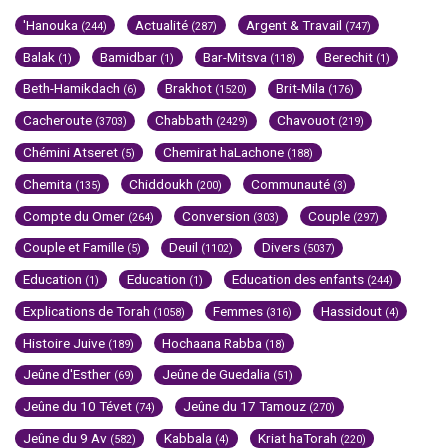
'Hanouka
Actualité
Argent & Travail
(244)
(287)
(747)
Balak
Bamidbar
Bar-Mitsva
Berechit
(1)
(1)
(118)
(1)
Beth-Hamikdach
Brakhot
Brit-Mila
(6)
(1520)
(176)
Cacheroute
Chabbath
Chavouot
(3703)
(2429)
(219)
Chémini Atseret
Chemirat haLachone
(5)
(188)
Chemita
Chiddoukh
Communauté
(135)
(200)
(3)
Compte du Omer
Conversion
Couple
(264)
(303)
(297)
Couple et Famille
Deuil
Divers
(5)
(1102)
(5037)
Education
Education
Education des enfants
(1)
(1)
(244)
Explications de Torah
Femmes
Hassidout
(1058)
(316)
(4)
Histoire Juive
Hochaana Rabba
(189)
(18)
Jeûne d'Esther
Jeûne de Guedalia
(69)
(51)
Jeûne du 10 Tévet
Jeûne du 17 Tamouz
(74)
(270)
Jeûne du 9 Av
Kabbala
Kriat haTorah
(582)
(4)
(220)