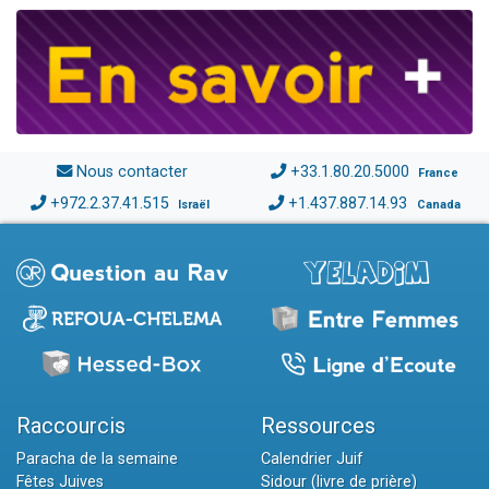
Nous contacter
+33.1.80.20.5000
France
+972.2.37.41.515
+1.437.887.14.93
Israël
Canada
Raccourcis
Ressources
Paracha de la semaine
Calendrier Juif
Fêtes Juives
Sidour (livre de prière)