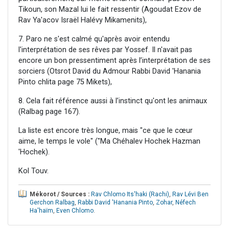
Tikoun, son Mazal lui le fait ressentir (Agoudat Ezov de
Rav Ya'acov Israël Halévy Mikamenits),
7. Paro ne s'est calmé qu'après avoir entendu
l'interprétation de ses rêves par Yossef. Il n'avait pas
encore un bon pressentiment après l’interprétation de ses
sorciers (Otsrot David du Admour Rabbi David 'Hanania
Pinto chlita page 75 Mikets),
8. Cela fait référence aussi à l’instinct qu'ont les animaux
(Ralbag page 167).
La liste est encore très longue, mais "ce que le cœur
aime, le temps le vole" ("Ma Chéhalev Hochek Hazman
'Hochek).
Kol Touv.
Mékorot / Sources :
Rav Chlomo Its'haki (Rachi)
,
Rav Lévi Ben
Gerchon Ralbag
,
Rabbi David 'Hanania Pinto
,
Zohar
,
Néfech
Ha'haïm
,
Even Chlomo
.