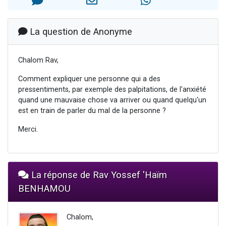
Nouvelle émission radio : Visions de grandeur n°104 : Le Chabbath et le Birkat Hamazone à travers le temps
61 personnes viennent de demander une bénédiction
La question de Anonyme
Ariel vient de donner son Maasser
Il reste 49 places pour étudier en groupe sur Zoom
Chalom Rav,
Eva vient de donner son Maasser
Comment expliquer une personne qui a des
pressentiments, par exemple des palpitations, de l'anxiété
quand une mauvaise chose va arriver ou quand quelqu'un
est en train de parler du mal de la personne ?
Merci.
La réponse de Rav Yossef 'Haïm
BENHAMOU
Chalom,