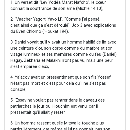
1. Un verset dit "Lev Yodéa Marat Nafcho", le cœur
connaît la souffrance de son âme (Michlé 14:10),
2. "Vaacher Yagorti Yavo Li", "Comme j'ai pensé,
c'est ainsi que ça s'est déroulé", Job 3 avec explications
du Even Chlomo ('Houkat 194),
3. Daniel voyait qu'il y avait un homme habillé de lin avec
une ceinture d'or, son corps comme du marbre et son
visage lumineux et ses membres comme du feu (Daniel).
Hagay, Zékharia et Malakhi n'ont pas vu, mais une peur
s'est emparée d'eux,
4. Ya'acov avait un pressentiment que son fils Yossef
n’était pas mort et c'est pour cela qu'il ne s'est pas
consolé,
5. 'Essav ne voulait pas rentrer dans le caveau des
patriarches le jour où 'Houchim est venu, car il
pressentait qu'il allait y rester,
6. Un homme ressent quelle Mitsva le touche plus
particulièrement, car même si lui ne connait pas son