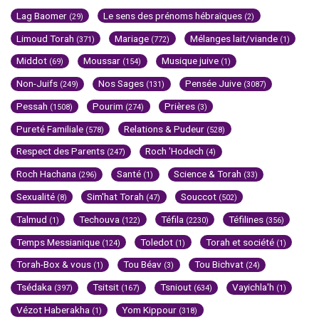
Lag Baomer
Le sens des prénoms hébraïques
(29)
(2)
Limoud Torah
Mariage
Mélanges lait/viande
(371)
(772)
(1)
Middot
Moussar
Musique juive
(69)
(154)
(1)
Non-Juifs
Nos Sages
Pensée Juive
(249)
(131)
(3087)
Pessah
Pourim
Prières
(1508)
(274)
(3)
Pureté Familiale
Relations & Pudeur
(578)
(528)
Respect des Parents
Roch 'Hodech
(247)
(4)
Roch Hachana
Santé
Science & Torah
(296)
(1)
(33)
Sexualité
Sim'hat Torah
Souccot
(8)
(47)
(502)
Talmud
Techouva
Téfila
Téfilines
(1)
(122)
(2230)
(356)
Temps Messianique
Toledot
Torah et société
(124)
(1)
(1)
Torah-Box & vous
Tou Béav
Tou Bichvat
(1)
(3)
(24)
Tsédaka
Tsitsit
Tsniout
Vayichla'h
(397)
(167)
(634)
(1)
Vézot Haberakha
Yom Kippour
(1)
(318)