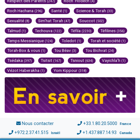
Respect des Parents
Roch 'Hodech
(247)
(4)
Roch Hachana
Santé
Science & Torah
(296)
(1)
(33)
Sexualité
Sim'hat Torah
Souccot
(8)
(47)
(502)
Talmud
Techouva
Téfila
Téfilines
(1)
(122)
(2230)
(356)
Temps Messianique
Toledot
Torah et société
(124)
(1)
(1)
Torah-Box & vous
Tou Béav
Tou Bichvat
(1)
(3)
(24)
Tsédaka
Tsitsit
Tsniout
Vayichla'h
(397)
(167)
(634)
(1)
Vézot Haberakha
Yom Kippour
(1)
(318)
Nous contacter
+33.1.80.20.5000
France
+972.2.37.41.515
+1.437.887.14.93
Israël
Canada