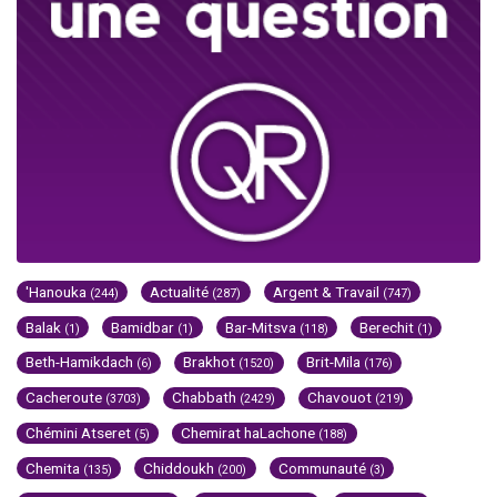
'Hanouka
Actualité
Argent & Travail
(244)
(287)
(747)
Balak
Bamidbar
Bar-Mitsva
Berechit
(1)
(1)
(118)
(1)
Beth-Hamikdach
Brakhot
Brit-Mila
(6)
(1520)
(176)
Cacheroute
Chabbath
Chavouot
(3703)
(2429)
(219)
Chémini Atseret
Chemirat haLachone
(5)
(188)
Chemita
Chiddoukh
Communauté
(135)
(200)
(3)