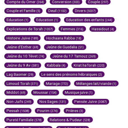
Compte du Omer
Conversion
Couple
(264)
(303)
(297)
Couple et Famille
Deuil
Divers
(5)
(1102)
(5037)
Education
Education
Education des enfants
(1)
(1)
(244)
Explications de Torah
Femmes
Hassidout
(1057)
(316)
(4)
Histoire Juive
Hochaana Rabba
(189)
(18)
Jeûne d'Esther
Jeûne de Guedalia
(69)
(51)
Jeûne du 10 Tévet
Jeûne du 17 Tamouz
(74)
(269)
Jeûne du 9 Av
Kabbala
Kriat haTorah
(581)
(4)
(220)
Lag Baomer
Le sens des prénoms hébraïques
(29)
(2)
Limoud Torah
Mariage
Mélanges lait/viande
(371)
(772)
(1)
Middot
Moussar
Musique juive
(69)
(154)
(1)
Non-Juifs
Nos Sages
Pensée Juive
(249)
(131)
(3087)
Pessah
Pourim
Prières
(1508)
(274)
(3)
Pureté Familiale
Relations & Pudeur
(578)
(528)