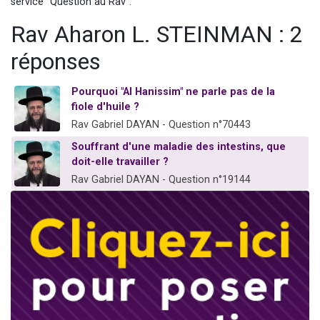
service "Question au Rav".
Nouvelle émission radio : Visions de grandeur n°104 : Le Chabbath et le Birkat Hamazone à travers le temps
Rav Aharon L. STEINMAN : 2
61 personnes viennent de demander une bénédiction
réponses
Ariel vient de donner son Maasser
Il reste 49 places pour étudier en groupe sur Zoom
Pourquoi "Al Hanissim" ne parle pas de la
Eva vient de donner son Maasser
fiole d'huile ?
Rav Gabriel DAYAN - Question n°70443
Souffrant d'une maladie des intestins, que
doit-elle travailler ?
Rav Gabriel DAYAN - Question n°19144