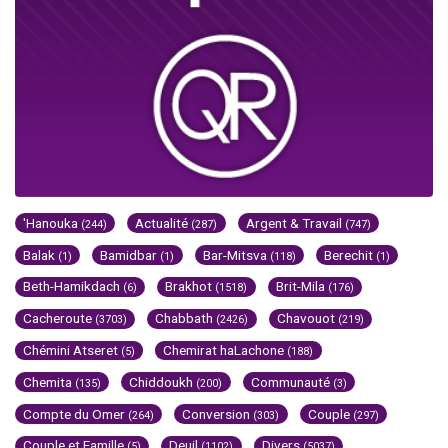
'Hanouka
Actualité
Argent & Travail
(244)
(287)
(747)
Balak
Bamidbar
Bar-Mitsva
Berechit
(1)
(1)
(118)
(1)
Beth-Hamikdach
Brakhot
Brit-Mila
(6)
(1518)
(176)
Cacheroute
Chabbath
Chavouot
(3703)
(2426)
(219)
Chémini Atseret
Chemirat haLachone
(5)
(188)
Chemita
Chiddoukh
Communauté
(135)
(200)
(3)
Compte du Omer
Conversion
Couple
(264)
(303)
(297)
Couple et Famille
Deuil
Divers
(5)
(1102)
(5037)