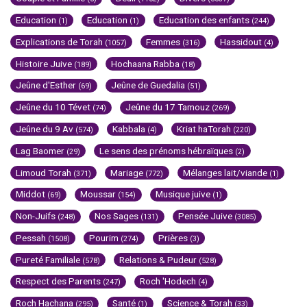
Education
Education
Education des enfants
(1)
(1)
(244)
Explications de Torah
Femmes
Hassidout
(1057)
(316)
(4)
Histoire Juive
Hochaana Rabba
(189)
(18)
Jeûne d'Esther
Jeûne de Guedalia
(69)
(51)
Jeûne du 10 Tévet
Jeûne du 17 Tamouz
(74)
(269)
Jeûne du 9 Av
Kabbala
Kriat haTorah
(574)
(4)
(220)
Lag Baomer
Le sens des prénoms hébraïques
(29)
(2)
Limoud Torah
Mariage
Mélanges lait/viande
(371)
(772)
(1)
Middot
Moussar
Musique juive
(69)
(154)
(1)
Non-Juifs
Nos Sages
Pensée Juive
(248)
(131)
(3085)
Pessah
Pourim
Prières
(1508)
(274)
(3)
Pureté Familiale
Relations & Pudeur
(578)
(528)
Respect des Parents
Roch 'Hodech
(247)
(4)
Roch Hachana
Santé
Science & Torah
(295)
(1)
(33)