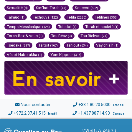
Sexualité
Sim'hat Torah
Souccot
(8)
(47)
(502)
Talmud
Techouva
Téfila
Téfilines
(1)
(122)
(2230)
(356)
Temps Messianique
Toledot
Torah et société
(124)
(1)
(1)
Torah-Box & vous
Tou Béav
Tou Bichvat
(1)
(3)
(24)
Tsédaka
Tsitsit
Tsniout
Vayichla'h
(397)
(167)
(634)
(1)
Vézot Haberakha
Yom Kippour
(1)
(318)
Nous contacter
+33.1.80.20.5000
France
+972.2.37.41.515
+1.437.887.14.93
Israël
Canada