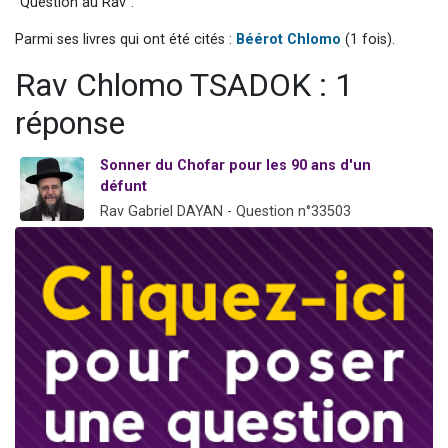
"Question au Rav".
Ariel vient de donner son Maasser
Parmi ses livres qui ont été cités :
Béérot Chlomo
(1 fois).
Il reste 49 places pour étudier en groupe sur Zoom
Rav Chlomo TSADOK : 1
Nathaniel vient de donner son Maasser
6 personnes viennent de faire un don pour 5 enfants déjà orphelins risquent de perdre leur maman
réponse
3 personnes viennent de nous rejoindre sur WhatsApp
Sonner du Chofar pour les 90 ans d'un
défunt
Rav Gabriel DAYAN - Question n°33503