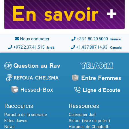
Nous contacter
+33.1.80.20.5000
France
+972.2.37.41.515
+1.437.887.14.93
Israël
Canada
Raccourcis
Ressources
Paracha de la semaine
Calendrier Juif
Fêtes Juives
Sidour (livre de prière)
News
Horaires de Chabbath