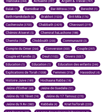
'Hanouka
Actualité
Argent & Travail
(244)
(287)
(747)
Balak
Bamidbar
Bar-Mitsva
Berechit
(1)
(1)
(118)
(1)
Beth-Hamikdach
Brakhot
Brit-Mila
(6)
(1520)
(176)
Cacheroute
Chabbath
Chavouot
(3703)
(2429)
(219)
Chémini Atseret
Chemirat haLachone
(5)
(188)
Chemita
Chiddoukh
Communauté
(135)
(200)
(3)
Compte du Omer
Conversion
Couple
(264)
(303)
(297)
Couple et Famille
Deuil
Divers
(5)
(1102)
(5037)
Education
Education
Education des enfants
(1)
(1)
(244)
Explications de Torah
Femmes
Hassidout
(1058)
(316)
(4)
Histoire Juive
Hochaana Rabba
(189)
(18)
Jeûne d'Esther
Jeûne de Guedalia
(69)
(51)
Jeûne du 10 Tévet
Jeûne du 17 Tamouz
(74)
(270)
Jeûne du 9 Av
Kabbala
Kriat haTorah
(582)
(4)
(220)
Lag Baomer
Le sens des prénoms hébraïques