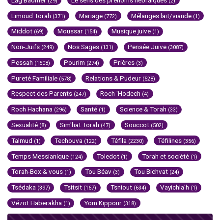
(29)
(2)
Limoud Torah
Mariage
Mélanges lait/viande
(371)
(772)
(1)
Middot
Moussar
Musique juive
(69)
(154)
(1)
Non-Juifs
Nos Sages
Pensée Juive
(249)
(131)
(3087)
Pessah
Pourim
Prières
(1508)
(274)
(3)
Pureté Familiale
Relations & Pudeur
(578)
(528)
Respect des Parents
Roch 'Hodech
(247)
(4)
Roch Hachana
Santé
Science & Torah
(296)
(1)
(33)
Sexualité
Sim'hat Torah
Souccot
(8)
(47)
(502)
Talmud
Techouva
Téfila
Téfilines
(1)
(122)
(2230)
(356)
Temps Messianique
Toledot
Torah et société
(124)
(1)
(1)
Torah-Box & vous
Tou Béav
Tou Bichvat
(1)
(3)
(24)
Tsédaka
Tsitsit
Tsniout
Vayichla'h
(397)
(167)
(634)
(1)
Vézot Haberakha
Yom Kippour
(1)
(318)