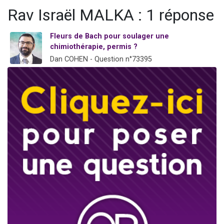
Il reste 49 places pour étudier en groupe sur Zoom
Rav Israël MALKA : 1 réponse
12 nouvelles musiques dans Torah-Box Music
Fleurs de Bach pour soulager une
3 personnes viennent de nous rejoindre sur WhatsApp
chimiothérapie, permis ?
2 personnes viennent de nous rejoindre sur WhatsApp
Dan COHEN - Question n°73395
2 personnes viennent de nous rejoindre sur WhatsApp