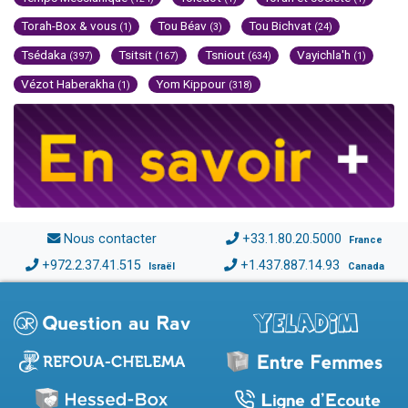
Torah-Box & vous
Tou Béav
Tou Bichvat
(1)
(3)
(24)
Tsédaka
Tsitsit
Tsniout
Vayichla'h
(397)
(167)
(634)
(1)
Vézot Haberakha
Yom Kippour
(1)
(318)
Nous contacter
+33.1.80.20.5000
France
+972.2.37.41.515
+1.437.887.14.93
Israël
Canada