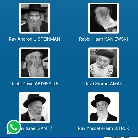
Rav Aharon L. STEINMAN
Rabbi 'Haïm KANIEWSKI
Rabbi David ABI'HSSIRA
Rav Chlomo AMAR
Rav Israël GANTZ
Rav Yossef-Haïm SITRUK