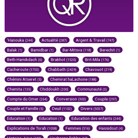
'Hanouka
Actualité
Argent & Travail
(244)
(287)
(747)
Balak
Bamidbar
Bar-Mitsva
Berechit
(1)
(1)
(118)
(1)
Beth-Hamikdach
Brakhot
Brit-Mila
(6)
(1520)
(176)
Cacheroute
Chabbath
Chavouot
(3703)
(2429)
(219)
Chémini Atseret
Chemirat haLachone
(5)
(188)
Chemita
Chiddoukh
Communauté
(135)
(200)
(3)
Compte du Omer
Conversion
Couple
(264)
(303)
(297)
Couple et Famille
Deuil
Divers
(5)
(1102)
(5037)
Education
Education
Education des enfants
(1)
(1)
(244)
Explications de Torah
Femmes
Hassidout
(1058)
(316)
(4)
Histoire Juive
Hochaana Rabba