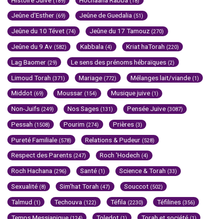
(189)
(18)
Jeûne d'Esther
Jeûne de Guedalia
(69)
(51)
Jeûne du 10 Tévet
Jeûne du 17 Tamouz
(74)
(270)
Jeûne du 9 Av
Kabbala
Kriat haTorah
(582)
(4)
(220)
Lag Baomer
Le sens des prénoms hébraïques
(29)
(2)
Limoud Torah
Mariage
Mélanges lait/viande
(371)
(772)
(1)
Middot
Moussar
Musique juive
(69)
(154)
(1)
Non-Juifs
Nos Sages
Pensée Juive
(249)
(131)
(3087)
Pessah
Pourim
Prières
(1508)
(274)
(3)
Pureté Familiale
Relations & Pudeur
(578)
(528)
Respect des Parents
Roch 'Hodech
(247)
(4)
Roch Hachana
Santé
Science & Torah
(296)
(1)
(33)
Sexualité
Sim'hat Torah
Souccot
(8)
(47)
(502)
Talmud
Techouva
Téfila
Téfilines
(1)
(122)
(2230)
(356)
Temps Messianique
Toledot
Torah et société
(124)
(1)
(1)