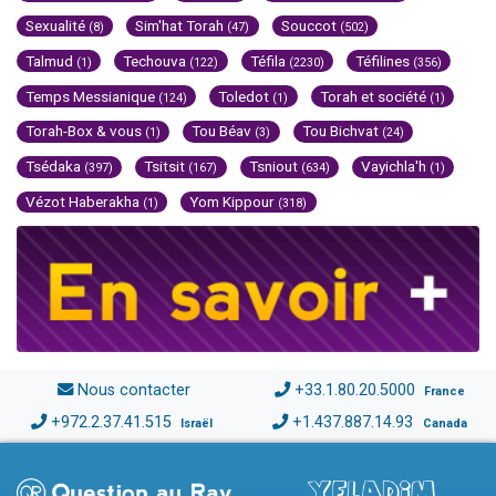
Sexualité
Sim'hat Torah
Souccot
(8)
(47)
(502)
Talmud
Techouva
Téfila
Téfilines
(1)
(122)
(2230)
(356)
Temps Messianique
Toledot
Torah et société
(124)
(1)
(1)
Torah-Box & vous
Tou Béav
Tou Bichvat
(1)
(3)
(24)
Tsédaka
Tsitsit
Tsniout
Vayichla'h
(397)
(167)
(634)
(1)
Vézot Haberakha
Yom Kippour
(1)
(318)
Nous contacter
+33.1.80.20.5000
France
+972.2.37.41.515
+1.437.887.14.93
Israël
Canada