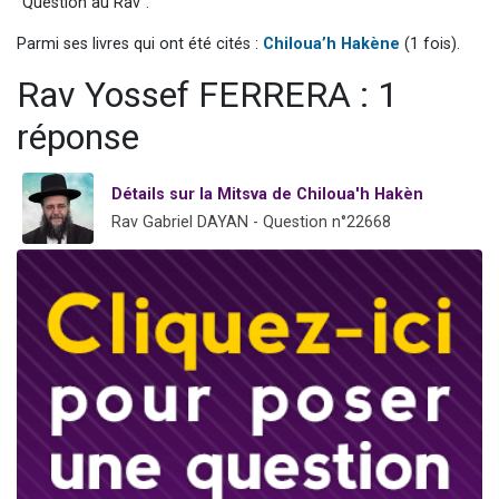
"Question au Rav".
4 personnes viennent de nous rejoindre sur WhatsApp
Parmi ses livres qui ont été cités :
Chiloua’h Hakène
(1 fois).
3 personnes viennent de nous rejoindre sur WhatsApp
Rav Yossef FERRERA : 1
3 personnes viennent de faire un don pour 5 jours de vacances aux Orphelins
Odaya vient de donner son Maasser
réponse
2 personnes viennent de faire un don pour Tsédaka : pauvres d'Israel
Détails sur la Mitsva de Chiloua'h Hakèn
Rav Gabriel DAYAN - Question n°22668