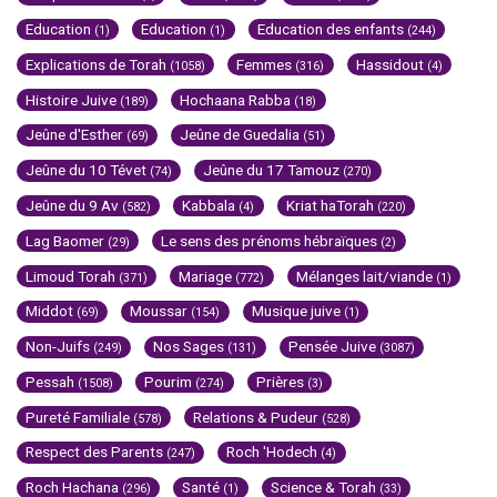
Education
Education
Education des enfants
(1)
(1)
(244)
Explications de Torah
Femmes
Hassidout
(1058)
(316)
(4)
Histoire Juive
Hochaana Rabba
(189)
(18)
Jeûne d'Esther
Jeûne de Guedalia
(69)
(51)
Jeûne du 10 Tévet
Jeûne du 17 Tamouz
(74)
(270)
Jeûne du 9 Av
Kabbala
Kriat haTorah
(582)
(4)
(220)
Lag Baomer
Le sens des prénoms hébraïques
(29)
(2)
Limoud Torah
Mariage
Mélanges lait/viande
(371)
(772)
(1)
Middot
Moussar
Musique juive
(69)
(154)
(1)
Non-Juifs
Nos Sages
Pensée Juive
(249)
(131)
(3087)
Pessah
Pourim
Prières
(1508)
(274)
(3)
Pureté Familiale
Relations & Pudeur
(578)
(528)
Respect des Parents
Roch 'Hodech
(247)
(4)
Roch Hachana
Santé
Science & Torah
(296)
(1)
(33)