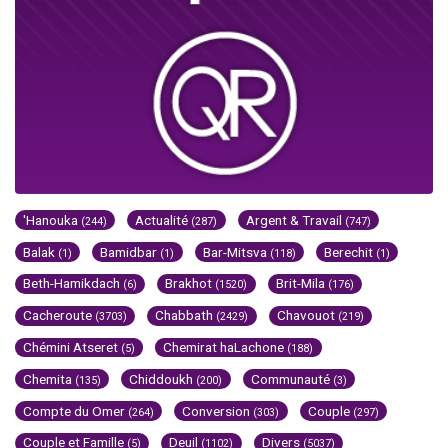
'Hanouka
Actualité
Argent & Travail
(244)
(287)
(747)
Balak
Bamidbar
Bar-Mitsva
Berechit
(1)
(1)
(118)
(1)
Beth-Hamikdach
Brakhot
Brit-Mila
(6)
(1520)
(176)
Cacheroute
Chabbath
Chavouot
(3703)
(2429)
(219)
Chémini Atseret
Chemirat haLachone
(5)
(188)
Chemita
Chiddoukh
Communauté
(135)
(200)
(3)
Compte du Omer
Conversion
Couple
(264)
(303)
(297)
Couple et Famille
Deuil
Divers
(5)
(1102)
(5037)