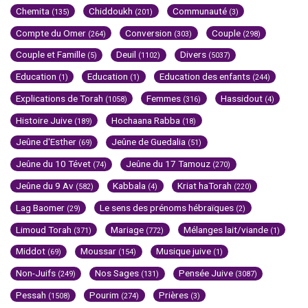
Chemita
Chiddoukh
Communauté
(135)
(201)
(3)
Compte du Omer
Conversion
Couple
(264)
(303)
(298)
Couple et Famille
Deuil
Divers
(5)
(1102)
(5037)
Education
Education
Education des enfants
(1)
(1)
(244)
Explications de Torah
Femmes
Hassidout
(1058)
(316)
(4)
Histoire Juive
Hochaana Rabba
(189)
(18)
Jeûne d'Esther
Jeûne de Guedalia
(69)
(51)
Jeûne du 10 Tévet
Jeûne du 17 Tamouz
(74)
(270)
Jeûne du 9 Av
Kabbala
Kriat haTorah
(582)
(4)
(220)
Lag Baomer
Le sens des prénoms hébraïques
(29)
(2)
Limoud Torah
Mariage
Mélanges lait/viande
(371)
(772)
(1)
Middot
Moussar
Musique juive
(69)
(154)
(1)
Non-Juifs
Nos Sages
Pensée Juive
(249)
(131)
(3087)
Pessah
Pourim
Prières
(1508)
(274)
(3)