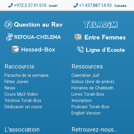
+972.2.37.41.515
+1.437.887.14.93
Israël
Canada
Raccourcis
Ressources
Paracha de la semaine
Calendrier Juif
Fêtes Juives
Sidour (livre de prière)
News
Horaires de Chabbath
Cours Mp3-Vidéo
Livres Torah-Box
Yéchiva Torah-Box
Inscription
Dédicacer un cours
Podcast Torah-Box
English Version
L'association
Retrouvez-nous...