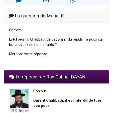
6 personnes viennent de nous rejoindre sur WhatsApp
4 personnes viennent de faire un don pour Reloger Rivka, 6 enfants, victime de violences...
La question de Muriel K.
2 personnes viennent de faire un don pour 1 Journée de Vacances Pour les Enfants
4 personnes viennent de nous rejoindre sur WhatsApp
Chalom,
3 nouvelles musiques dans Torah-Box Music
Est-il permis Chabbath de vaporiser du répulsif à poux sur
les cheveux de nos enfants ?
Merci de votre réponse.
La réponse de Rav Gabriel DAYAN
Bonjour,
Durant Chabbath, il est interdit de tuer
des poux.
45350 réponses