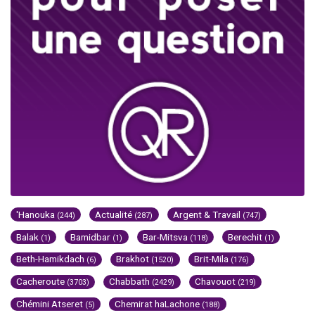
'Hanouka
Actualité
Argent & Travail
(244)
(287)
(747)
Balak
Bamidbar
Bar-Mitsva
Berechit
(1)
(1)
(118)
(1)
Beth-Hamikdach
Brakhot
Brit-Mila
(6)
(1520)
(176)
Cacheroute
Chabbath
Chavouot
(3703)
(2429)
(219)
Chémini Atseret
Chemirat haLachone
(5)
(188)