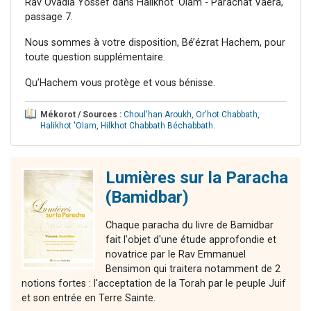
Rav Ovadia Yossef dans Halikhot 'Olam - Parachat Vaéra,
passage 7.
Nous sommes à votre disposition, Bé’ézrat Hachem, pour
toute question supplémentaire.
Qu’Hachem vous protège et vous bénisse.
Mékorot / Sources :
Choul'han Aroukh
,
Or'hot Chabbath
,
Halikhot 'Olam
,
Hilkhot Chabbath Béchabbath
.
Lumières sur la Paracha
(Bamidbar)
Chaque paracha du livre de Bamidbar
fait l'objet d'une étude approfondie et
novatrice par le Rav Emmanuel
Bensimon qui traitera notamment de 2
notions fortes : l'acceptation de la Torah par le peuple Juif
et son entrée en Terre Sainte.