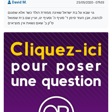
David M.
25/05/2020 - 07h33
גוי שבא על בת ישראל שאינה ממזרת הולד כשר אלא שפגום
לכהונה, אבן העזר סימן ד' סעיף ה' וסעיף יט, ועיין שם בית שמואל
ס''ק ב' שאם נשאת אין מוציאים