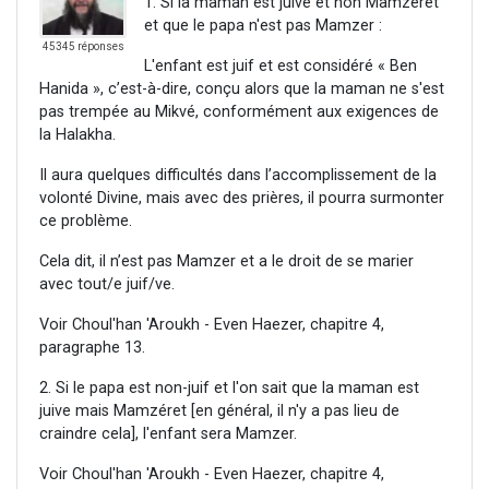
1. Si la maman est juive et non Mamzéret
et que le papa n'est pas Mamzer :
45345 réponses
L'enfant est juif et est considéré « Ben
Hanida », c’est-à-dire, conçu alors que la maman ne s'est
pas trempée au Mikvé, conformément aux exigences de
la Halakha.
Il aura quelques difficultés dans l’accomplissement de la
volonté Divine, mais avec des prières, il pourra surmonter
ce problème.
Cela dit, il n’est pas Mamzer et a le droit de se marier
avec tout/e juif/ve.
Voir Choul'han 'Aroukh - Even Haezer, chapitre 4,
paragraphe 13.
2. Si le papa est non-juif et l'on sait que la maman est
juive mais Mamzéret [en général, il n'y a pas lieu de
craindre cela], l'enfant sera Mamzer.
Voir Choul'han 'Aroukh - Even Haezer, chapitre 4,