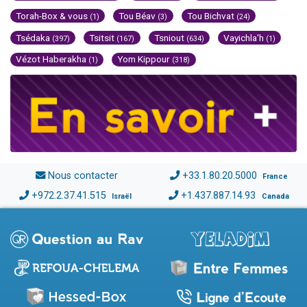
Torah-Box & vous
Tou Béav
Tou Bichvat
(1)
(3)
(24)
Tsédaka
Tsitsit
Tsniout
Vayichla'h
(397)
(167)
(634)
(1)
Vézot Haberakha
Yom Kippour
(1)
(318)
Nous contacter
+33.1.80.20.5000
France
+972.2.37.41.515
+1.437.887.14.93
Israël
Canada