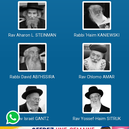
Rav Aharon L. STEINMAN
Rabbi 'Haïm KANIEWSKI
Rabbi David ABI'HSSIRA
Rav Chlomo AMAR
Rav Israël GANTZ
Rav Yossef-Haïm SITRUK