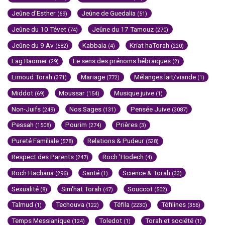
Jeûne d'Esther
Jeûne de Guedalia
(69)
(51)
Jeûne du 10 Tévet
Jeûne du 17 Tamouz
(74)
(270)
Jeûne du 9 Av
Kabbala
Kriat haTorah
(582)
(4)
(220)
Lag Baomer
Le sens des prénoms hébraïques
(29)
(2)
Limoud Torah
Mariage
Mélanges lait/viande
(371)
(772)
(1)
Middot
Moussar
Musique juive
(69)
(154)
(1)
Non-Juifs
Nos Sages
Pensée Juive
(249)
(131)
(3087)
Pessah
Pourim
Prières
(1508)
(274)
(3)
Pureté Familiale
Relations & Pudeur
(578)
(528)
Respect des Parents
Roch 'Hodech
(247)
(4)
Roch Hachana
Santé
Science & Torah
(296)
(1)
(33)
Sexualité
Sim'hat Torah
Souccot
(8)
(47)
(502)
Talmud
Techouva
Téfila
Téfilines
(1)
(122)
(2230)
(356)
Temps Messianique
Toledot
Torah et société
(124)
(1)
(1)