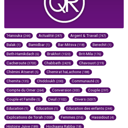
'Hanouka
Actualité
Argent & Travail
(244)
(287)
(747)
Balak
Bamidbar
Bar-Mitsva
Berechit
(1)
(1)
(118)
(1)
Beth-Hamikdach
Brakhot
Brit-Mila
(6)
(1520)
(176)
Cacheroute
Chabbath
Chavouot
(3703)
(2429)
(219)
Chémini Atseret
Chemirat haLachone
(5)
(188)
Chemita
Chiddoukh
Communauté
(135)
(200)
(3)
Compte du Omer
Conversion
Couple
(264)
(303)
(297)
Couple et Famille
Deuil
Divers
(5)
(1102)
(5037)
Education
Education
Education des enfants
(1)
(1)
(244)
Explications de Torah
Femmes
Hassidout
(1058)
(316)
(4)
Histoire Juive
Hochaana Rabba
(189)
(18)