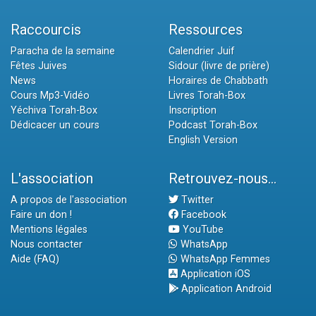
Raccourcis
Ressources
Paracha de la semaine
Calendrier Juif
Fêtes Juives
Sidour (livre de prière)
News
Horaires de Chabbath
Cours Mp3-Vidéo
Livres Torah-Box
Yéchiva Torah-Box
Inscription
Dédicacer un cours
Podcast Torah-Box
English Version
L'association
Retrouvez-nous...
A propos de l'association
Twitter
Faire un don !
Facebook
Mentions légales
YouTube
Nous contacter
WhatsApp
Aide (FAQ)
WhatsApp Femmes
Application iOS
Application Android