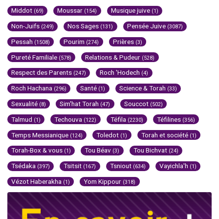
Middot
Moussar
Musique juive
(69)
(154)
(1)
Non-Juifs
Nos Sages
Pensée Juive
(249)
(131)
(3087)
Pessah
Pourim
Prières
(1508)
(274)
(3)
Pureté Familiale
Relations & Pudeur
(578)
(528)
Respect des Parents
Roch 'Hodech
(247)
(4)
Roch Hachana
Santé
Science & Torah
(296)
(1)
(33)
Sexualité
Sim'hat Torah
Souccot
(8)
(47)
(502)
Talmud
Techouva
Téfila
Téfilines
(1)
(122)
(2230)
(356)
Temps Messianique
Toledot
Torah et société
(124)
(1)
(1)
Torah-Box & vous
Tou Béav
Tou Bichvat
(1)
(3)
(24)
Tsédaka
Tsitsit
Tsniout
Vayichla'h
(397)
(167)
(634)
(1)
Vézot Haberakha
Yom Kippour
(1)
(318)