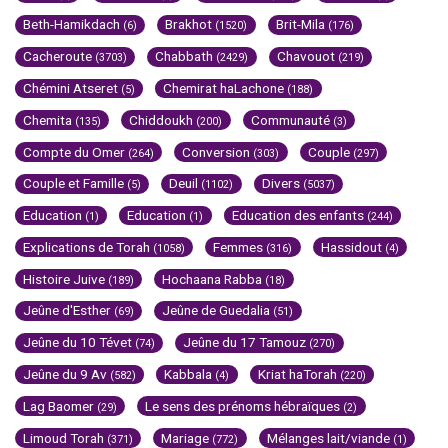
Beth-Hamikdach
Brakhot
Brit-Mila
(6)
(1520)
(176)
Cacheroute
Chabbath
Chavouot
(3703)
(2429)
(219)
Chémini Atseret
Chemirat haLachone
(5)
(188)
Chemita
Chiddoukh
Communauté
(135)
(200)
(3)
Compte du Omer
Conversion
Couple
(264)
(303)
(297)
Couple et Famille
Deuil
Divers
(5)
(1102)
(5037)
Education
Education
Education des enfants
(1)
(1)
(244)
Explications de Torah
Femmes
Hassidout
(1058)
(316)
(4)
Histoire Juive
Hochaana Rabba
(189)
(18)
Jeûne d'Esther
Jeûne de Guedalia
(69)
(51)
Jeûne du 10 Tévet
Jeûne du 17 Tamouz
(74)
(270)
Jeûne du 9 Av
Kabbala
Kriat haTorah
(582)
(4)
(220)
Lag Baomer
Le sens des prénoms hébraïques
(29)
(2)
Limoud Torah
Mariage
Mélanges lait/viande
(371)
(772)
(1)