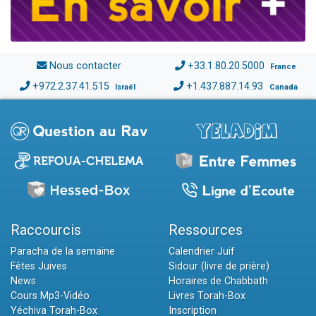
Nous contacter
+33.1.80.20.5000
France
+972.2.37.41.515
+1.437.887.14.93
Israël
Canada
Raccourcis
Ressources
Paracha de la semaine
Calendrier Juif
Fêtes Juives
Sidour (livre de prière)
News
Horaires de Chabbath
Cours Mp3-Vidéo
Livres Torah-Box
Yéchiva Torah-Box
Inscription