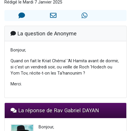
Rédigé le Mardi 7 Janvier 2025
2 personnes viennent de nous rejoindre sur WhatsApp
13 personnes viennent de demander une bénédiction
Il reste 49 places pour étudier en groupe sur Zoom
12 nouvelles musiques dans Torah-Box Music
La question de Anonyme
2 personnes viennent de nous rejoindre sur WhatsApp
Bonjour,
Quand on fait le Kriat Chéma' 'Al Hamita avant de dormir,
si c'est un vendredi soir, ou veille de Roch 'Hodech ou
Yom Tov, récite-t-on les Ta'hanounim ?
Merci.
La réponse de Rav Gabriel DAYAN
Bonjour,