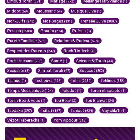
Limoud Torah
Mariage
Mélanges lait/viande
(371)
(772)
(1)
Middot
Moussar
Musique juive
(69)
(154)
(1)
Non-Juifs
Nos Sages
Pensée Juive
(249)
(131)
(3087)
Pessah
Pourim
Prières
(1508)
(274)
(3)
Pureté Familiale
Relations & Pudeur
(578)
(528)
Respect des Parents
Roch 'Hodech
(247)
(4)
Roch Hachana
Santé
Science & Torah
(296)
(1)
(33)
Sexualité
Sim'hat Torah
Souccot
(8)
(47)
(502)
Talmud
Techouva
Téfila
Téfilines
(1)
(122)
(2230)
(356)
Temps Messianique
Toledot
Torah et société
(124)
(1)
(1)
Torah-Box & vous
Tou Béav
Tou Bichvat
(1)
(3)
(24)
Tsédaka
Tsitsit
Tsniout
Vayichla'h
(397)
(167)
(634)
(1)
Vézot Haberakha
Yom Kippour
(1)
(318)