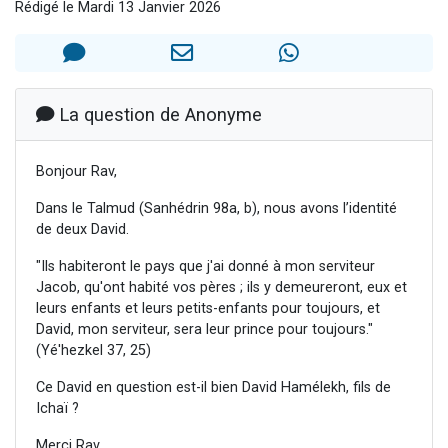
Rédigé le Mardi 13 Janvier 2026
Il reste 49 places pour étudier en groupe sur Zoom
12 nouvelles musiques dans Torah-Box Music
3 personnes viennent de nous rejoindre sur WhatsApp
2 personnes viennent de nous rejoindre sur WhatsApp
La question de Anonyme
2 personnes viennent de nous rejoindre sur WhatsApp
Bonjour Rav,
Dans le Talmud (Sanhédrin 98a, b), nous avons l’identité
de deux David.
"Ils habiteront le pays que j'ai donné à mon serviteur
Jacob, qu'ont habité vos pères ; ils y demeureront, eux et
leurs enfants et leurs petits-enfants pour toujours, et
David, mon serviteur, sera leur prince pour toujours."
(Yé'hezkel 37, 25)
Ce David en question est-il bien David Hamélekh, fils de
Ichaï ?
Merci Rav.