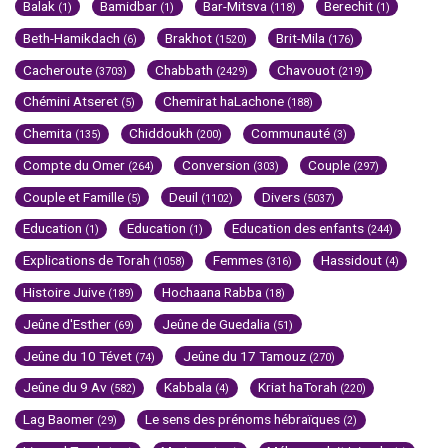
Balak
Bamidbar
Bar-Mitsva
Berechit
(1)
(1)
(118)
(1)
Beth-Hamikdach
Brakhot
Brit-Mila
(6)
(1520)
(176)
Cacheroute
Chabbath
Chavouot
(3703)
(2429)
(219)
Chémini Atseret
Chemirat haLachone
(5)
(188)
Chemita
Chiddoukh
Communauté
(135)
(200)
(3)
Compte du Omer
Conversion
Couple
(264)
(303)
(297)
Couple et Famille
Deuil
Divers
(5)
(1102)
(5037)
Education
Education
Education des enfants
(1)
(1)
(244)
Explications de Torah
Femmes
Hassidout
(1058)
(316)
(4)
Histoire Juive
Hochaana Rabba
(189)
(18)
Jeûne d'Esther
Jeûne de Guedalia
(69)
(51)
Jeûne du 10 Tévet
Jeûne du 17 Tamouz
(74)
(270)
Jeûne du 9 Av
Kabbala
Kriat haTorah
(582)
(4)
(220)
Lag Baomer
Le sens des prénoms hébraïques
(29)
(2)