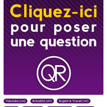
'Hanouka
Actualité
Argent & Travail
(244)
(287)
(747)