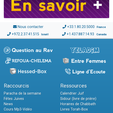
Nous contacter
+33.1.80.20.5000
France
+972.2.37.41.515
+1.437.887.14.93
Israël
Canada
Raccourcis
Ressources
Paracha de la semaine
Calendrier Juif
Fêtes Juives
Sidour (livre de prière)
News
Horaires de Chabbath
Cours Mp3-Vidéo
Livres Torah-Box