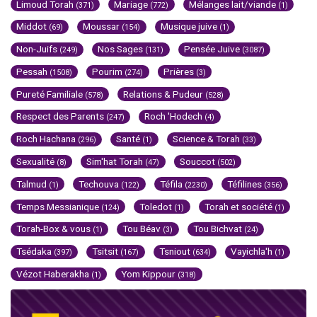
Limoud Torah
Mariage
Mélanges lait/viande
(371)
(772)
(1)
Middot
Moussar
Musique juive
(69)
(154)
(1)
Non-Juifs
Nos Sages
Pensée Juive
(249)
(131)
(3087)
Pessah
Pourim
Prières
(1508)
(274)
(3)
Pureté Familiale
Relations & Pudeur
(578)
(528)
Respect des Parents
Roch 'Hodech
(247)
(4)
Roch Hachana
Santé
Science & Torah
(296)
(1)
(33)
Sexualité
Sim'hat Torah
Souccot
(8)
(47)
(502)
Talmud
Techouva
Téfila
Téfilines
(1)
(122)
(2230)
(356)
Temps Messianique
Toledot
Torah et société
(124)
(1)
(1)
Torah-Box & vous
Tou Béav
Tou Bichvat
(1)
(3)
(24)
Tsédaka
Tsitsit
Tsniout
Vayichla'h
(397)
(167)
(634)
(1)
Vézot Haberakha
Yom Kippour
(1)
(318)