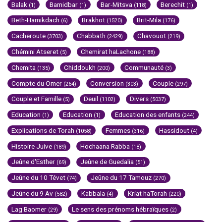
Balak
Bamidbar
Bar-Mitsva
Berechit
(1)
(1)
(118)
(1)
Beth-Hamikdach
Brakhot
Brit-Mila
(6)
(1520)
(176)
Cacheroute
Chabbath
Chavouot
(3703)
(2429)
(219)
Chémini Atseret
Chemirat haLachone
(5)
(188)
Chemita
Chiddoukh
Communauté
(135)
(200)
(3)
Compte du Omer
Conversion
Couple
(264)
(303)
(297)
Couple et Famille
Deuil
Divers
(5)
(1102)
(5037)
Education
Education
Education des enfants
(1)
(1)
(244)
Explications de Torah
Femmes
Hassidout
(1058)
(316)
(4)
Histoire Juive
Hochaana Rabba
(189)
(18)
Jeûne d'Esther
Jeûne de Guedalia
(69)
(51)
Jeûne du 10 Tévet
Jeûne du 17 Tamouz
(74)
(270)
Jeûne du 9 Av
Kabbala
Kriat haTorah
(582)
(4)
(220)
Lag Baomer
Le sens des prénoms hébraïques
(29)
(2)