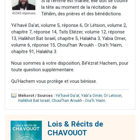
Si la femme est mariée, elle doit se couvrir
la tête au moment de la récitation de
Téhilim, des prières et des bénédictions.
45345 réponses
Yé'havé Da'at, volume 5, réponse 6, Or Létsion, volume 2,
chapitre 7, réponse 14, Tsits Eliézer, volume 12, réponse
13, Halikhot Bat Israël, chapitre 5, Halakha 3, Yabia Omer,
volume 6, réponse 15, Choul'han ‘Aroukh - Ora’h ‘Haïm,
chapitre 91, Halakha 3.
Nous sommes à votre disposition, Bé’ézrat Hachem, pour
toute question supplémentaire.
Qu'Hachem vous protège et vous bénisse.
Mékorot / Sources :
Yé'havé Da'at
,
Yabi'a Omèr
,
Or Letsion
,
Halikhot Bat Israël
,
Choul'han Aroukh - Ora'h 'Haim
.
Lois & Récits de
CHAVOUOT