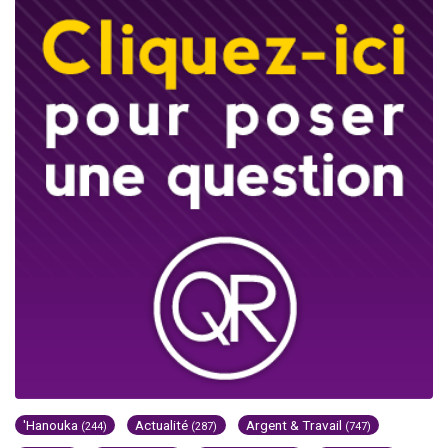
'Hanouka
Actualité
Argent & Travail
(244)
(287)
(747)