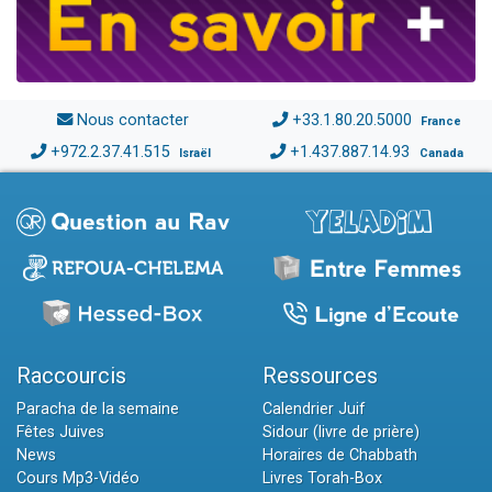
Nous contacter
+33.1.80.20.5000
France
+972.2.37.41.515
+1.437.887.14.93
Israël
Canada
Raccourcis
Ressources
Paracha de la semaine
Calendrier Juif
Fêtes Juives
Sidour (livre de prière)
News
Horaires de Chabbath
Cours Mp3-Vidéo
Livres Torah-Box