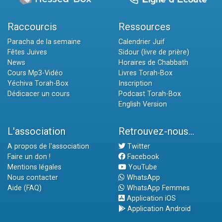
Raccourcis
Ressources
Paracha de la semaine
Calendrier Juif
Fêtes Juives
Sidour (livre de prière)
News
Horaires de Chabbath
Cours Mp3-Vidéo
Livres Torah-Box
Yéchiva Torah-Box
Inscription
Dédicacer un cours
Podcast Torah-Box
English Version
L'association
Retrouvez-nous...
A propos de l'association
Twitter
Faire un don !
Facebook
Mentions légales
YouTube
Nous contacter
WhatsApp
Aide (FAQ)
WhatsApp Femmes
Application iOS
Application Android