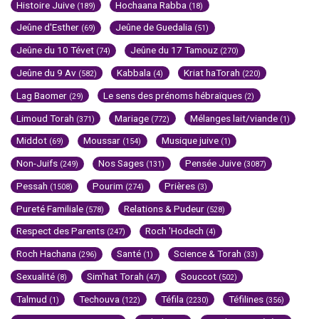
Histoire Juive
Hochaana Rabba
(189)
(18)
Jeûne d'Esther
Jeûne de Guedalia
(69)
(51)
Jeûne du 10 Tévet
Jeûne du 17 Tamouz
(74)
(270)
Jeûne du 9 Av
Kabbala
Kriat haTorah
(582)
(4)
(220)
Lag Baomer
Le sens des prénoms hébraïques
(29)
(2)
Limoud Torah
Mariage
Mélanges lait/viande
(371)
(772)
(1)
Middot
Moussar
Musique juive
(69)
(154)
(1)
Non-Juifs
Nos Sages
Pensée Juive
(249)
(131)
(3087)
Pessah
Pourim
Prières
(1508)
(274)
(3)
Pureté Familiale
Relations & Pudeur
(578)
(528)
Respect des Parents
Roch 'Hodech
(247)
(4)
Roch Hachana
Santé
Science & Torah
(296)
(1)
(33)
Sexualité
Sim'hat Torah
Souccot
(8)
(47)
(502)
Talmud
Techouva
Téfila
Téfilines
(1)
(122)
(2230)
(356)