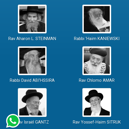
Rav Aharon L. STEINMAN
Rabbi 'Haïm KANIEWSKI
Rabbi David ABI'HSSIRA
Rav Chlomo AMAR
Rav Israël GANTZ
Rav Yossef-Haïm SITRUK