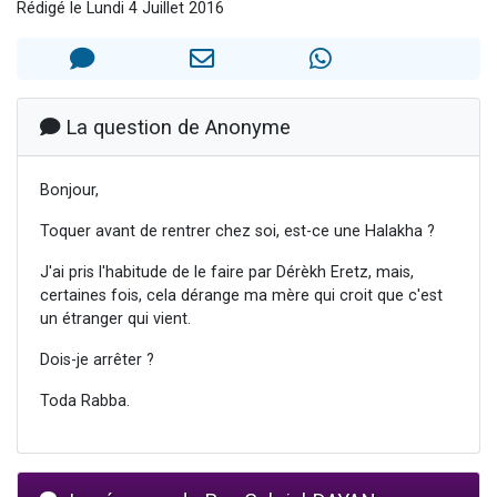
Rédigé le Lundi 4 Juillet 2016
2 personnes viennent de faire un don pour 1 Journée de Vacances Pour les Enfants
17 personnes viennent de demander une bénédiction
4 personnes viennent de nous rejoindre sur WhatsApp
Il reste 49 places pour étudier en groupe sur Zoom
La question de Anonyme
2 personnes viennent de nous rejoindre sur WhatsApp
Bonjour,
Toquer avant de rentrer chez soi, est-ce une Halakha ?
J'ai pris l'habitude de le faire par Dérèkh Eretz, mais,
certaines fois, cela dérange ma mère qui croit que c'est
un étranger qui vient.
Dois-je arrêter ?
Toda Rabba.