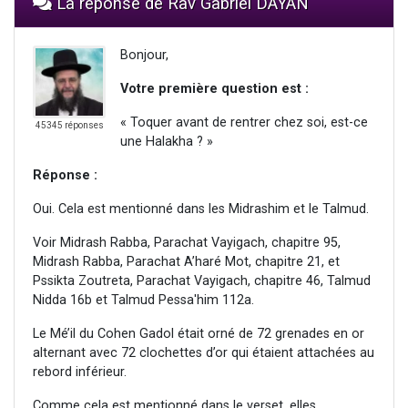
La réponse de Rav Gabriel DAYAN
Bonjour,
Votre première question est :
« Toquer avant de rentrer chez soi, est-ce
45345 réponses
une Halakha ? »
Réponse :
Oui. Cela est mentionné dans les Midrashim et le Talmud.
Voir Midrash Rabba, Parachat Vayigach, chapitre 95,
Midrash Rabba, Parachat A’haré Mot, chapitre 21, et
Pssikta Zoutreta, Parachat Vayigach, chapitre 46, Talmud
Nidda 16b et Talmud Pessa'him 112a.
Le Mé’il du Cohen Gadol était orné de 72 grenades en or
alternant avec 72 clochettes d’or qui étaient attachées au
rebord inférieur.
Comme cela est mentionné dans le verset, elles