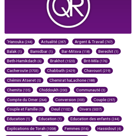
'Hanouka
Actualité
Argent & Travail
(244)
(287)
(747)
Balak
Bamidbar
Bar-Mitsva
Berechit
(1)
(1)
(118)
(1)
Beth-Hamikdach
Brakhot
Brit-Mila
(6)
(1520)
(176)
Cacheroute
Chabbath
Chavouot
(3703)
(2429)
(219)
Chémini Atseret
Chemirat haLachone
(5)
(188)
Chemita
Chiddoukh
Communauté
(135)
(200)
(3)
Compte du Omer
Conversion
Couple
(264)
(303)
(297)
Couple et Famille
Deuil
Divers
(5)
(1102)
(5037)
Education
Education
Education des enfants
(1)
(1)
(244)
Explications de Torah
Femmes
Hassidout
(1058)
(316)
(4)