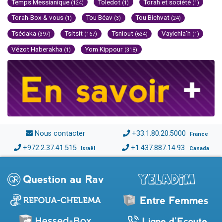
Temps Messianique
Toledot
Torah et société
(124)
(1)
(1)
Torah-Box & vous
Tou Béav
Tou Bichvat
(1)
(3)
(24)
Tsédaka
Tsitsit
Tsniout
Vayichla'h
(397)
(167)
(634)
(1)
Vézot Haberakha
Yom Kippour
(1)
(318)
Nous contacter
+33.1.80.20.5000
France
+972.2.37.41.515
+1.437.887.14.93
Israël
Canada