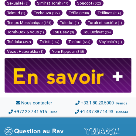
Sexualité
Sim'hat Torah
Souccot
(8)
(47)
(502)
Talmud
Techouva
Téfila
Téfilines
(1)
(122)
(2230)
(356)
Temps Messianique
Toledot
Torah et société
(124)
(1)
(1)
Torah-Box & vous
Tou Béav
Tou Bichvat
(1)
(3)
(24)
Tsédaka
Tsitsit
Tsniout
Vayichla'h
(397)
(167)
(634)
(1)
Vézot Haberakha
Yom Kippour
(1)
(318)
Nous contacter
+33.1.80.20.5000
France
+972.2.37.41.515
+1.437.887.14.93
Israël
Canada