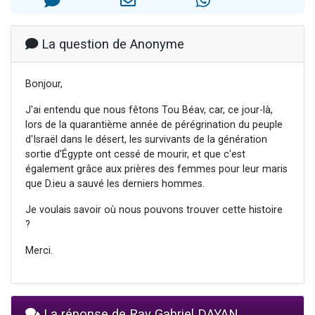
2 personnes viennent de nous rejoindre sur WhatsApp
2 nouvelles musiques dans Torah-Box Music
La question de Anonyme
3 personnes viennent de nous rejoindre sur WhatsApp
8 personnes viennent de faire un don pour Tsédaka : pauvres d'Israel
Bonjour,
2 personnes viennent de faire un don pour 1 Journée de Vacances Pour les Enfants
J'ai entendu que nous fêtons Tou Béav, car, ce jour-là,
lors de la quarantième année de pérégrination du peuple
d'Israël dans le désert, les survivants de la génération
sortie d'Égypte ont cessé de mourir, et que c'est
également grâce aux prières des femmes pour leur maris
que D.ieu a sauvé les derniers hommes.
Je voulais savoir où nous pouvons trouver cette histoire
?
Merci.
La réponse de Rav Gabriel DAYAN