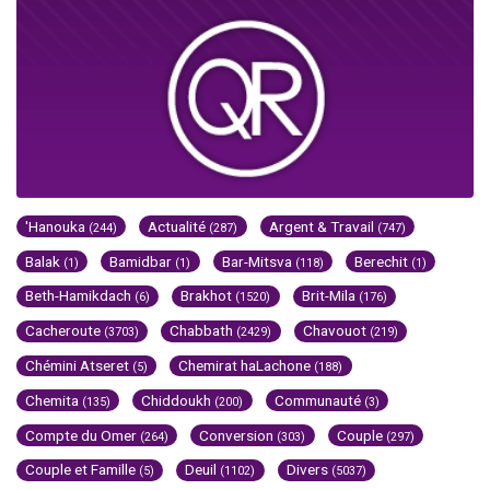
'Hanouka
Actualité
Argent & Travail
(244)
(287)
(747)
Balak
Bamidbar
Bar-Mitsva
Berechit
(1)
(1)
(118)
(1)
Beth-Hamikdach
Brakhot
Brit-Mila
(6)
(1520)
(176)
Cacheroute
Chabbath
Chavouot
(3703)
(2429)
(219)
Chémini Atseret
Chemirat haLachone
(5)
(188)
Chemita
Chiddoukh
Communauté
(135)
(200)
(3)
Compte du Omer
Conversion
Couple
(264)
(303)
(297)
Couple et Famille
Deuil
Divers
(5)
(1102)
(5037)