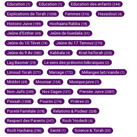
Education
Education
Education des enfants
(1)
(1)
(244)
Explications de Torah
Femmes
Hassidout
(1058)
(316)
(4)
Histoire Juive
Hochaana Rabba
(189)
(18)
Jeûne d'Esther
Jeûne de Guedalia
(69)
(51)
Jeûne du 10 Tévet
Jeûne du 17 Tamouz
(74)
(270)
Jeûne du 9 Av
Kabbala
Kriat haTorah
(582)
(4)
(220)
Lag Baomer
Le sens des prénoms hébraïques
(29)
(2)
Limoud Torah
Mariage
Mélanges lait/viande
(371)
(772)
(1)
Middot
Moussar
Musique juive
(69)
(154)
(1)
Non-Juifs
Nos Sages
Pensée Juive
(249)
(131)
(3087)
Pessah
Pourim
Prières
(1508)
(274)
(3)
Pureté Familiale
Relations & Pudeur
(578)
(528)
Respect des Parents
Roch 'Hodech
(247)
(4)
Roch Hachana
Santé
Science & Torah
(296)
(1)
(33)