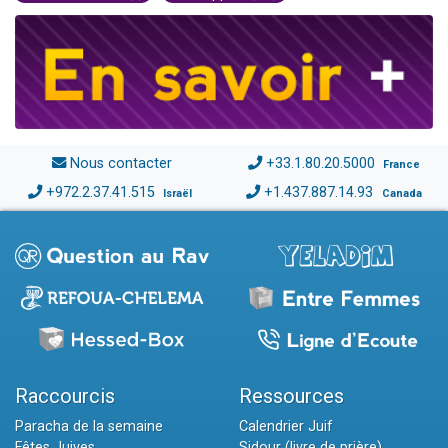
Nous contacter
+33.1.80.20.5000
France
+972.2.37.41.515
+1.437.887.14.93
Israël
Canada
Raccourcis
Ressources
Paracha de la semaine
Calendrier Juif
Fêtes Juives
Sidour (livre de prière)