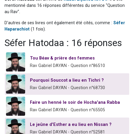
3 personnes viennent de nous rejoindre sur WhatsApp
mentionné dans 16 réponses différentes du service "Question
au Rav".
3 personnes viennent de faire un don pour 5 jours de vacances aux Orphelins
D'autres de ses livres ont également été cités, comme :
Séfer
Odaya vient de donner son Maasser
Haparachiot
(1 fois).
13 personnes viennent de demander une bénédiction
Séfer Hatodaa : 16 réponses
3 personnes viennent de nous rejoindre sur WhatsApp
Tou Béav & prière des femmes
Rav Gabriel DAYAN - Question n°86510
Pourquoi Souccot a lieu en Tichri ?
Rav Gabriel DAYAN - Question n°68730
Faire un henné le soir de Hocha'ana Rabba
Rav Gabriel DAYAN - Question n°65505
Le jeûne d'Esther a eu lieu en Nissan ?
Rav Gabriel DAYAN - Question n°52581