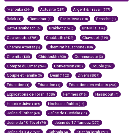
'Hanouka
Actualité
Argent & Travail
(244)
(287)
(747)
Balak
Bamidbar
Bar-Mitsva
Berechit
(1)
(1)
(118)
(1)
Beth-Hamikdach
Brakhot
Brit-Mila
(6)
(1520)
(176)
Cacheroute
Chabbath
Chavouot
(3703)
(2429)
(219)
Chémini Atseret
Chemirat haLachone
(5)
(188)
Chemita
Chiddoukh
Communauté
(135)
(200)
(3)
Compte du Omer
Conversion
Couple
(264)
(303)
(297)
Couple et Famille
Deuil
Divers
(5)
(1102)
(5037)
Education
Education
Education des enfants
(1)
(1)
(244)
Explications de Torah
Femmes
Hassidout
(1058)
(316)
(4)
Histoire Juive
Hochaana Rabba
(189)
(18)
Jeûne d'Esther
Jeûne de Guedalia
(69)
(51)
Jeûne du 10 Tévet
Jeûne du 17 Tamouz
(74)
(270)
Jeûne du 9 Av
Kabbala
Kriat haTorah
(582)
(4)
(220)