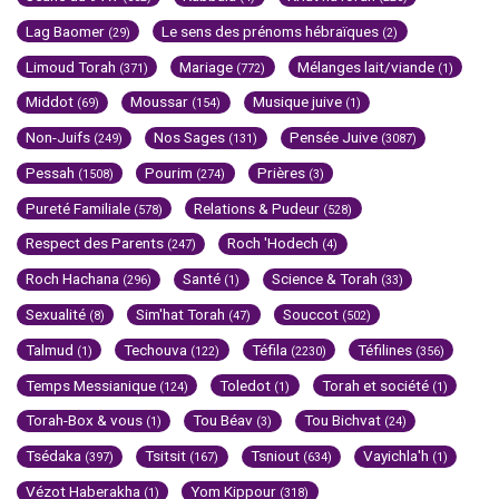
Lag Baomer
Le sens des prénoms hébraïques
(29)
(2)
Limoud Torah
Mariage
Mélanges lait/viande
(371)
(772)
(1)
Middot
Moussar
Musique juive
(69)
(154)
(1)
Non-Juifs
Nos Sages
Pensée Juive
(249)
(131)
(3087)
Pessah
Pourim
Prières
(1508)
(274)
(3)
Pureté Familiale
Relations & Pudeur
(578)
(528)
Respect des Parents
Roch 'Hodech
(247)
(4)
Roch Hachana
Santé
Science & Torah
(296)
(1)
(33)
Sexualité
Sim'hat Torah
Souccot
(8)
(47)
(502)
Talmud
Techouva
Téfila
Téfilines
(1)
(122)
(2230)
(356)
Temps Messianique
Toledot
Torah et société
(124)
(1)
(1)
Torah-Box & vous
Tou Béav
Tou Bichvat
(1)
(3)
(24)
Tsédaka
Tsitsit
Tsniout
Vayichla'h
(397)
(167)
(634)
(1)
Vézot Haberakha
Yom Kippour
(1)
(318)