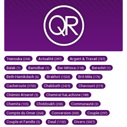
'Hanouka
Actualité
Argent & Travail
(244)
(287)
(747)
Balak
Bamidbar
Bar-Mitsva
Berechit
(1)
(1)
(118)
(1)
Beth-Hamikdach
Brakhot
Brit-Mila
(6)
(1520)
(176)
Cacheroute
Chabbath
Chavouot
(3703)
(2429)
(219)
Chémini Atseret
Chemirat haLachone
(5)
(188)
Chemita
Chiddoukh
Communauté
(135)
(200)
(3)
Compte du Omer
Conversion
Couple
(264)
(303)
(297)
Couple et Famille
Deuil
Divers
(5)
(1102)
(5037)