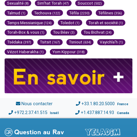
Sexualité
Sim'hat Torah
Souccot
(8)
(47)
(502)
Talmud
Techouva
Téfila
Téfilines
(1)
(122)
(2230)
(356)
Temps Messianique
Toledot
Torah et société
(124)
(1)
(1)
Torah-Box & vous
Tou Béav
Tou Bichvat
(1)
(3)
(24)
Tsédaka
Tsitsit
Tsniout
Vayichla'h
(397)
(167)
(634)
(1)
Vézot Haberakha
Yom Kippour
(1)
(318)
Nous contacter
+33.1.80.20.5000
France
+972.2.37.41.515
+1.437.887.14.93
Israël
Canada