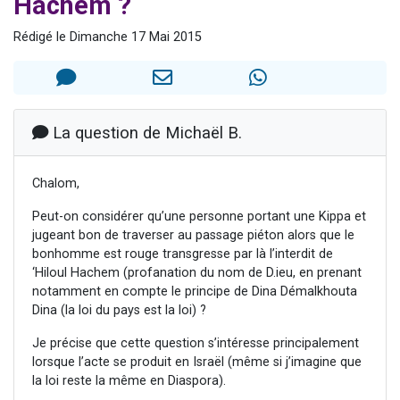
Hachem ?
13 personnes viennent de demander une bénédiction
Rédigé le Dimanche 17 Mai 2015
30 personnes viennent de faire un don pour Sauvez la jambe de Yohan
Il reste 49 places pour étudier en groupe sur Zoom
12 nouvelles musiques dans Torah-Box Music
29 personnes viennent de demander une bénédiction
La question de Michaël B.
Chalom,
Peut-on considérer qu’une personne portant une Kippa et
jugeant bon de traverser au passage piéton alors que le
bonhomme est rouge transgresse par là l’interdit de
‘Hiloul Hachem (profanation du nom de D.ieu, en prenant
notamment en compte le principe de Dina Démalkhouta
Dina (la loi du pays est la loi) ?
Je précise que cette question s’intéresse principalement
lorsque l’acte se produit en Israël (même si j’imagine que
la loi reste la même en Diaspora).