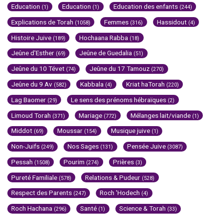
Education
Education
Education des enfants
(1)
(1)
(244)
Explications de Torah
Femmes
Hassidout
(1058)
(316)
(4)
Histoire Juive
Hochaana Rabba
(189)
(18)
Jeûne d'Esther
Jeûne de Guedalia
(69)
(51)
Jeûne du 10 Tévet
Jeûne du 17 Tamouz
(74)
(270)
Jeûne du 9 Av
Kabbala
Kriat haTorah
(582)
(4)
(220)
Lag Baomer
Le sens des prénoms hébraïques
(29)
(2)
Limoud Torah
Mariage
Mélanges lait/viande
(371)
(772)
(1)
Middot
Moussar
Musique juive
(69)
(154)
(1)
Non-Juifs
Nos Sages
Pensée Juive
(249)
(131)
(3087)
Pessah
Pourim
Prières
(1508)
(274)
(3)
Pureté Familiale
Relations & Pudeur
(578)
(528)
Respect des Parents
Roch 'Hodech
(247)
(4)
Roch Hachana
Santé
Science & Torah
(296)
(1)
(33)