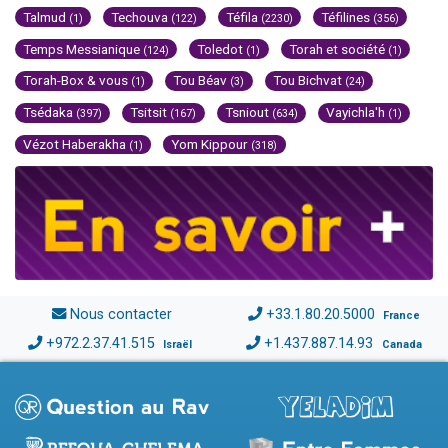
Talmud
Techouva
Téfila
Téfilines
(1)
(122)
(2230)
(356)
Temps Messianique
Toledot
Torah et société
(124)
(1)
(1)
Torah-Box & vous
Tou Béav
Tou Bichvat
(1)
(3)
(24)
Tsédaka
Tsitsit
Tsniout
Vayichla'h
(397)
(167)
(634)
(1)
Vézot Haberakha
Yom Kippour
(1)
(318)
Nous contacter
+33.1.80.20.5000
France
+972.2.37.41.515
+1.437.887.14.93
Israël
Canada