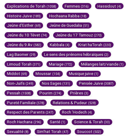
Explications de Torah
Femmes
Hassidout
(1058)
(316)
(4)
Histoire Juive
Hochaana Rabba
(189)
(18)
Jeûne d'Esther
Jeûne de Guedalia
(69)
(51)
Jeûne du 10 Tévet
Jeûne du 17 Tamouz
(74)
(270)
Jeûne du 9 Av
Kabbala
Kriat haTorah
(582)
(4)
(220)
Lag Baomer
Le sens des prénoms hébraïques
(29)
(2)
Limoud Torah
Mariage
Mélanges lait/viande
(371)
(772)
(1)
Middot
Moussar
Musique juive
(69)
(154)
(1)
Non-Juifs
Nos Sages
Pensée Juive
(249)
(131)
(3087)
Pessah
Pourim
Prières
(1508)
(274)
(3)
Pureté Familiale
Relations & Pudeur
(578)
(528)
Respect des Parents
Roch 'Hodech
(247)
(4)
Roch Hachana
Santé
Science & Torah
(296)
(1)
(33)
Sexualité
Sim'hat Torah
Souccot
(8)
(47)
(502)