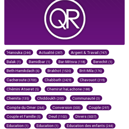
'Hanouka
Actualité
Argent & Travail
(244)
(287)
(747)
Balak
Bamidbar
Bar-Mitsva
Berechit
(1)
(1)
(118)
(1)
Beth-Hamikdach
Brakhot
Brit-Mila
(6)
(1520)
(176)
Cacheroute
Chabbath
Chavouot
(3703)
(2429)
(219)
Chémini Atseret
Chemirat haLachone
(5)
(188)
Chemita
Chiddoukh
Communauté
(135)
(200)
(3)
Compte du Omer
Conversion
Couple
(264)
(303)
(297)
Couple et Famille
Deuil
Divers
(5)
(1102)
(5037)
Education
Education
Education des enfants
(1)
(1)
(244)