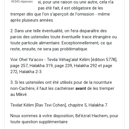
si, pour une raison ou une autre, cela n'a
45345 réponses
pas été fait, il est obligatoire de les
tremper dès que l'on s'aperçoit de l'omission - même
après plusieurs années.
2. Dans une telle éventualité, on fera disparaître des
parois des ustensiles toute éventuelle trace étrangère ou
toute particule alimentaire. Exceptionnellement, ce qui
reste, ensuite, ne sera pas problématique.
Voir Ohel Ya'acov - Tevila Véhag'alat Kélim [édition 5778],
page 257, Halakha 319, page 239, Halakha 292 et page
272, Halakha 2-3.
3. Si les ustensiles ont été utilisés pour de la nourriture
non-Cachère, il faut les cachériser
avant
de les tremper
au Mikvé.
Tevilat Kélim [Rav Tsvi Cohen], chapitre 5, Halakha 7.
Nous sommes à votre disposition, Bé’ézrat Hachem, pour
toute question supplémentaire.