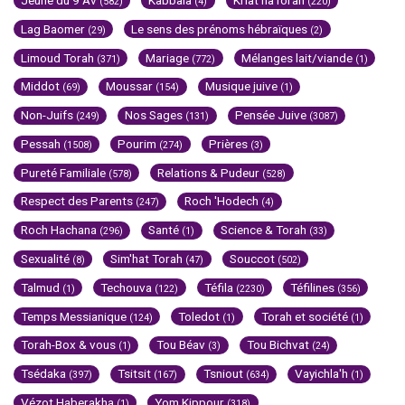
Jeûne du 9 Av
Kabbala
Kriat haTorah
(582)
(4)
(220)
Lag Baomer
Le sens des prénoms hébraïques
(29)
(2)
Limoud Torah
Mariage
Mélanges lait/viande
(371)
(772)
(1)
Middot
Moussar
Musique juive
(69)
(154)
(1)
Non-Juifs
Nos Sages
Pensée Juive
(249)
(131)
(3087)
Pessah
Pourim
Prières
(1508)
(274)
(3)
Pureté Familiale
Relations & Pudeur
(578)
(528)
Respect des Parents
Roch 'Hodech
(247)
(4)
Roch Hachana
Santé
Science & Torah
(296)
(1)
(33)
Sexualité
Sim'hat Torah
Souccot
(8)
(47)
(502)
Talmud
Techouva
Téfila
Téfilines
(1)
(122)
(2230)
(356)
Temps Messianique
Toledot
Torah et société
(124)
(1)
(1)
Torah-Box & vous
Tou Béav
Tou Bichvat
(1)
(3)
(24)
Tsédaka
Tsitsit
Tsniout
Vayichla'h
(397)
(167)
(634)
(1)
Vézot Haberakha
Yom Kippour
(1)
(318)