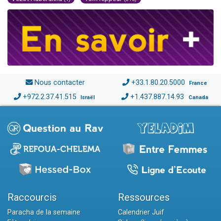
Nous contacter
+33.1.80.20.5000
France
+972.2.37.41.515
+1.437.887.14.93
Israël
Canada
Raccourcis
Ressources
Paracha de la semaine
Calendrier Juif