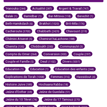
'Hanouka
Actualité
Argent & Travail
(244)
(287)
(747)
Balak
Bamidbar
Bar-Mitsva
Berechit
(1)
(1)
(118)
(1)
Beth-Hamikdach
Brakhot
Brit-Mila
(6)
(1520)
(176)
Cacheroute
Chabbath
Chavouot
(3703)
(2429)
(219)
Chémini Atseret
Chemirat haLachone
(5)
(188)
Chemita
Chiddoukh
Communauté
(135)
(200)
(3)
Compte du Omer
Conversion
Couple
(264)
(303)
(297)
Couple et Famille
Deuil
Divers
(5)
(1102)
(5037)
Education
Education
Education des enfants
(1)
(1)
(244)
Explications de Torah
Femmes
Hassidout
(1058)
(316)
(4)
Histoire Juive
Hochaana Rabba
(189)
(18)
Jeûne d'Esther
Jeûne de Guedalia
(69)
(51)
Jeûne du 10 Tévet
Jeûne du 17 Tamouz
(74)
(270)