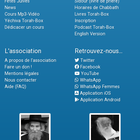
Fêtes Juives
Sidour (livre de prière)
News
Horaires de Chabbath
Cours Mp3-Vidéo
Livres Torah-Box
Yéchiva Torah-Box
Inscription
Dédicacer un cours
Podcast Torah-Box
English Version
L'association
Retrouvez-nous...
A propos de l'association
Twitter
Faire un don !
Facebook
Mentions légales
YouTube
Nous contacter
WhatsApp
Aide (FAQ)
WhatsApp Femmes
Application iOS
Application Android