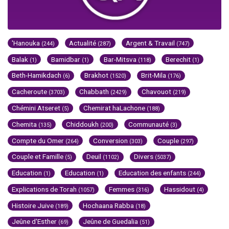
'Hanouka
Actualité
Argent & Travail
(244)
(287)
(747)
Balak
Bamidbar
Bar-Mitsva
Berechit
(1)
(1)
(118)
(1)
Beth-Hamikdach
Brakhot
Brit-Mila
(6)
(1520)
(176)
Cacheroute
Chabbath
Chavouot
(3703)
(2429)
(219)
Chémini Atseret
Chemirat haLachone
(5)
(188)
Chemita
Chiddoukh
Communauté
(135)
(200)
(3)
Compte du Omer
Conversion
Couple
(264)
(303)
(297)
Couple et Famille
Deuil
Divers
(5)
(1102)
(5037)
Education
Education
Education des enfants
(1)
(1)
(244)
Explications de Torah
Femmes
Hassidout
(1057)
(316)
(4)
Histoire Juive
Hochaana Rabba
(189)
(18)
Jeûne d'Esther
Jeûne de Guedalia
(69)
(51)