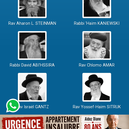
Rav Aharon L. STEINMAN
Rabbi 'Haïm KANIEWSKI
Rabbi David ABI'HSSIRA
Rav Chlomo AMAR
Rav Israël GANTZ
Rav Yossef-Haïm SITRUK