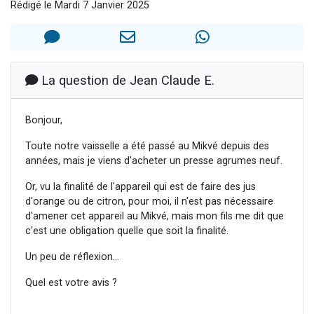
Rédigé le Mardi 7 Janvier 2025
Nouvelle émission radio : Visions de grandeur n°104 : Le Chabbath et le Birkat Hamazone à travers le temps
61 personnes viennent de demander une bénédiction
Ariel vient de donner son Maasser
Il reste 49 places pour étudier en groupe sur Zoom
La question de Jean Claude E.
Eva vient de donner son Maasser
Bonjour,
Toute notre vaisselle a été passé au Mikvé depuis des
années, mais je viens d'acheter un presse agrumes neuf.
Or, vu la finalité de l'appareil qui est de faire des jus
d'orange ou de citron, pour moi, il n'est pas nécessaire
d'amener cet appareil au Mikvé, mais mon fils me dit que
c'est une obligation quelle que soit la finalité.
Un peu de réflexion...
Quel est votre avis ?