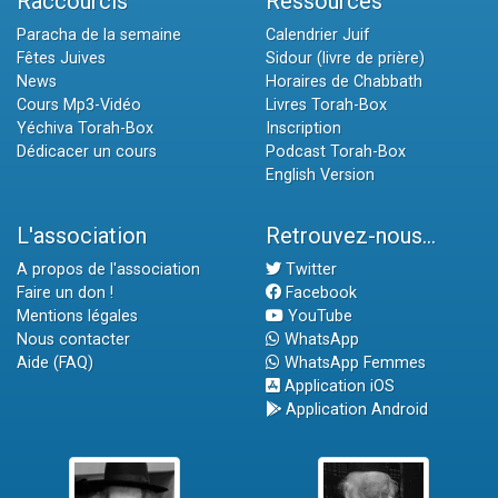
Raccourcis
Ressources
Paracha de la semaine
Calendrier Juif
Fêtes Juives
Sidour (livre de prière)
News
Horaires de Chabbath
Cours Mp3-Vidéo
Livres Torah-Box
Yéchiva Torah-Box
Inscription
Dédicacer un cours
Podcast Torah-Box
English Version
L'association
Retrouvez-nous...
A propos de l'association
Twitter
Faire un don !
Facebook
Mentions légales
YouTube
Nous contacter
WhatsApp
Aide (FAQ)
WhatsApp Femmes
Application iOS
Application Android