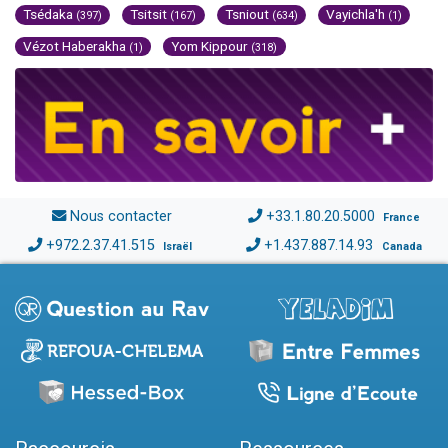
Tsédaka
Tsitsit
Tsniout
Vayichla'h
(397)
(167)
(634)
(1)
Vézot Haberakha
Yom Kippour
(1)
(318)
Nous contacter
+33.1.80.20.5000
France
+972.2.37.41.515
+1.437.887.14.93
Israël
Canada