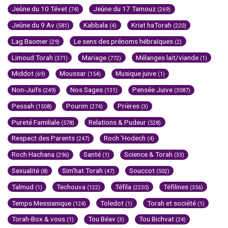
Jeûne du 10 Tévet
Jeûne du 17 Tamouz
(74)
(269)
Jeûne du 9 Av
Kabbala
Kriat haTorah
(581)
(4)
(220)
Lag Baomer
Le sens des prénoms hébraïques
(29)
(2)
Limoud Torah
Mariage
Mélanges lait/viande
(371)
(772)
(1)
Middot
Moussar
Musique juive
(69)
(154)
(1)
Non-Juifs
Nos Sages
Pensée Juive
(249)
(131)
(3087)
Pessah
Pourim
Prières
(1508)
(274)
(3)
Pureté Familiale
Relations & Pudeur
(578)
(528)
Respect des Parents
Roch 'Hodech
(247)
(4)
Roch Hachana
Santé
Science & Torah
(296)
(1)
(33)
Sexualité
Sim'hat Torah
Souccot
(8)
(47)
(502)
Talmud
Techouva
Téfila
Téfilines
(1)
(122)
(2230)
(356)
Temps Messianique
Toledot
Torah et société
(124)
(1)
(1)
Torah-Box & vous
Tou Béav
Tou Bichvat
(1)
(3)
(24)