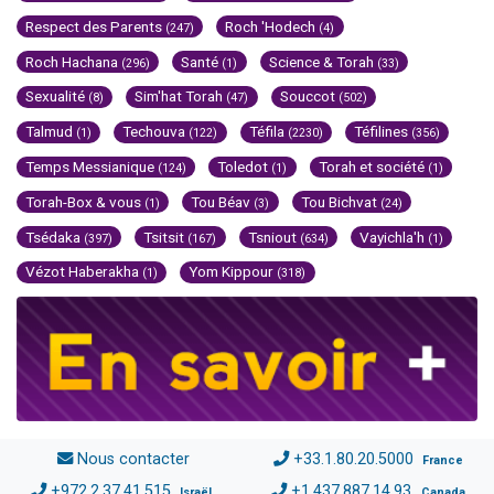
Respect des Parents
Roch 'Hodech
(247)
(4)
Roch Hachana
Santé
Science & Torah
(296)
(1)
(33)
Sexualité
Sim'hat Torah
Souccot
(8)
(47)
(502)
Talmud
Techouva
Téfila
Téfilines
(1)
(122)
(2230)
(356)
Temps Messianique
Toledot
Torah et société
(124)
(1)
(1)
Torah-Box & vous
Tou Béav
Tou Bichvat
(1)
(3)
(24)
Tsédaka
Tsitsit
Tsniout
Vayichla'h
(397)
(167)
(634)
(1)
Vézot Haberakha
Yom Kippour
(1)
(318)
Nous contacter
+33.1.80.20.5000
France
+972.2.37.41.515
+1.437.887.14.93
Israël
Canada