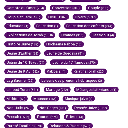
Compte du Omer
Conversion
Couple
(264)
(303)
(298)
Couple et Famille
Deuil
Divers
(5)
(1102)
(5037)
Education
Education
Education des enfants
(1)
(1)
(244)
Explications de Torah
Femmes
Hassidout
(1058)
(316)
(4)
Histoire Juive
Hochaana Rabba
(189)
(18)
Jeûne d'Esther
Jeûne de Guedalia
(69)
(51)
Jeûne du 10 Tévet
Jeûne du 17 Tamouz
(74)
(270)
Jeûne du 9 Av
Kabbala
Kriat haTorah
(582)
(4)
(220)
Lag Baomer
Le sens des prénoms hébraïques
(29)
(2)
Limoud Torah
Mariage
Mélanges lait/viande
(371)
(772)
(1)
Middot
Moussar
Musique juive
(69)
(154)
(1)
Non-Juifs
Nos Sages
Pensée Juive
(249)
(131)
(3087)
Pessah
Pourim
Prières
(1508)
(274)
(3)
Pureté Familiale
Relations & Pudeur
(578)
(528)