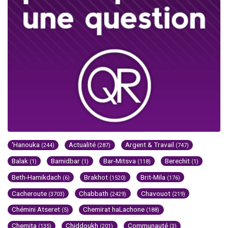
'Hanouka
Actualité
Argent & Travail
(244)
(287)
(747)
Balak
Bamidbar
Bar-Mitsva
Berechit
(1)
(1)
(118)
(1)
Beth-Hamikdach
Brakhot
Brit-Mila
(6)
(1520)
(176)
Cacheroute
Chabbath
Chavouot
(3703)
(2429)
(219)
Chémini Atseret
Chemirat haLachone
(5)
(188)
Chemita
Chiddoukh
Communauté
(135)
(201)
(3)