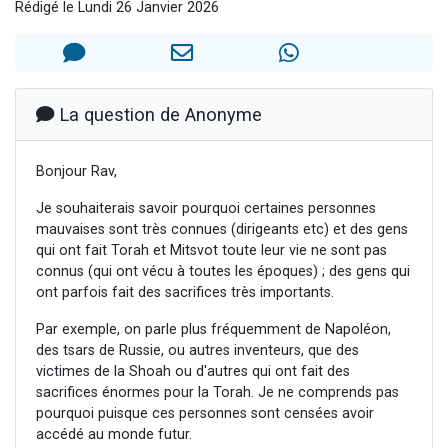
Rédigé le Lundi 26 Janvier 2026
3 personnes viennent de nous rejoindre sur WhatsApp
11 personnes viennent de demander une bénédiction
Il reste 49 places pour étudier en groupe sur Zoom
3 personnes viennent de faire un don pour Diane, 80 ans, dans un appartement insalubre
La question de Anonyme
5 personnes viennent de faire un don pour Reloger Rivka, 6 enfants, victime de violences...
Bonjour Rav,
Je souhaiterais savoir pourquoi certaines personnes
mauvaises sont très connues (dirigeants etc) et des gens
qui ont fait Torah et Mitsvot toute leur vie ne sont pas
connus (qui ont vécu à toutes les époques) ; des gens qui
ont parfois fait des sacrifices très importants.
Par exemple, on parle plus fréquemment de Napoléon,
des tsars de Russie, ou autres inventeurs, que des
victimes de la Shoah ou d'autres qui ont fait des
sacrifices énormes pour la Torah. Je ne comprends pas
pourquoi puisque ces personnes sont censées avoir
accédé au monde futur.