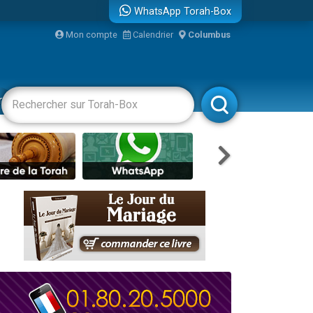
WhatsApp Torah-Box
Mon compte
Calendrier
Columbus
bre
racha
Divertissements
Livres
Rabbanim