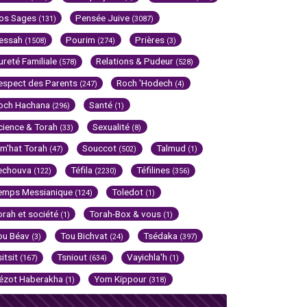
os Sages
Pensée Juive
(131)
(3087)
essah
Pourim
Prières
(1508)
(274)
(3)
ureté Familiale
Relations & Pudeur
(578)
(528)
espect des Parents
Roch 'Hodech
(247)
(4)
och Hachana
Santé
(296)
(1)
cience & Torah
Sexualité
(33)
(8)
im'hat Torah
Souccot
Talmud
(47)
(502)
(1)
echouva
Téfila
Téfilines
(122)
(2230)
(356)
emps Messianique
Toledot
(124)
(1)
orah et société
Torah-Box & vous
(1)
(1)
ou Béav
Tou Bichvat
Tsédaka
(3)
(24)
(397)
sitsit
Tsniout
Vayichla'h
(167)
(634)
(1)
ézot Haberakha
Yom Kippour
(1)
(318)