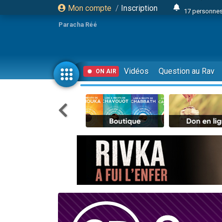
Mon compte
/
Inscription
17 personnes
4 personnes 
Paracha Réé
Il reste 
23 person
Eva vient de
Vidéos
Question au Rav
ON AIR
4 personnes 
3 personnes 
3 personn
Odaya vient 
13 personnes
2 personnes 
30 perso
12 nouve
Il reste 
3 personnes 