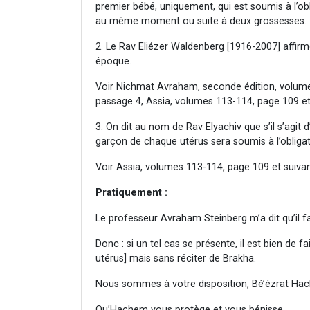
premier bébé, uniquement, qui est soumis à l’o
au même moment ou suite à deux grossesses.
2. Le Rav Eliézer Waldenberg [1916-2007] affirm
époque.
Voir Nichmat Avraham, seconde édition, volume 
passage 4, Assia, volumes 113-114, page 109 et
3. On dit au nom de Rav Elyachiv que s’il s’agit
garçon de chaque utérus sera soumis à l’obliga
Voir Assia, volumes 113-114, page 109 et suivan
Pratiquement :
Le professeur Avraham Steinberg m’a dit qu’il fa
Donc : si un tel cas se présente, il est bien d
utérus] mais sans réciter de Brakha.
Nous sommes à votre disposition, Bé’ézrat Hac
Qu’Hachem vous protège et vous bénisse.