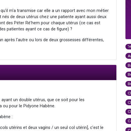
 qu'il m'a transmise car elle a un rapport avec mon métier
nt nés de deux utérus chez une patiente ayant aussi deux
 sont des Péter Ré'hem pour chaque utérus (ce cas est
des patientes ayant ce cas de figure) ?
n après l'autre ou lors de deux grossesses différentes,
'
A
B
B
B
C
 ayant un double utérus, que ce soit pour les
C
da ou pour le Pidyone Habène.
C
abène :
C
cols utérins et deux vagins / un seul col utérin], c’est le
C