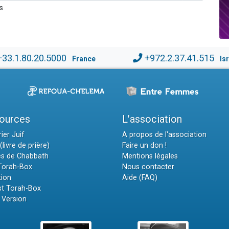
s
+33.1.80.20.5000
+972.2.37.41.515
France
Is
ources
L'association
ier Juif
A propos de l'association
(livre de prière)
Faire un don !
es de Chabbath
Mentions légales
 Torah-Box
Nous contacter
tion
Aide (FAQ)
t Torah-Box
 Version