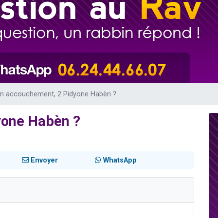
viennent de nous rejoindre sur WhatsApp
les musiques dans Torah-Box Music
viennent de nous rejoindre sur WhatsApp
es viennent de faire un don pour Tsédaka : pauvres d'Israel
es viennent de faire un don pour 1 Journée de Vacances Pour les Enfants
n accouchement, 2 Pidyone Habèn ?
yone Habèn ?
Envoyer
WhatsApp