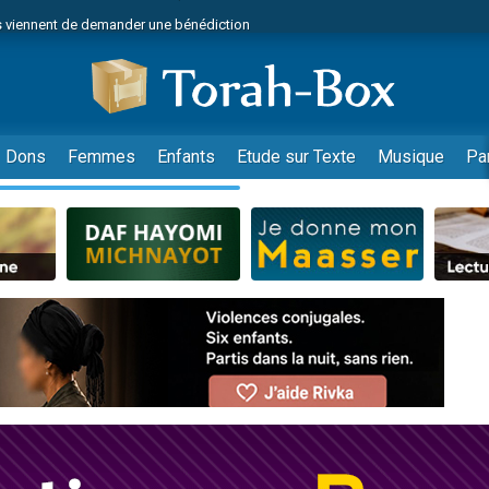
 viennent de demander une bénédiction
viennent de nous rejoindre sur WhatsApp
49 places pour étudier en groupe sur Zoom
nes viennent de faire un don pour Diane, 80 ans, dans un appartement insalu
 donner son Maasser
Dons
Femmes
Enfants
Etude sur Texte
Musique
Pa
viennent de nous rejoindre sur WhatsApp
viennent de nous rejoindre sur WhatsApp
es viennent de faire un don pour 5 jours de vacances aux Orphelins
de donner son Maasser
 viennent de demander une bénédiction
viennent de nous rejoindre sur WhatsApp
nnes viennent de faire un don pour Sauvez la jambe de Yohan
lles musiques dans Torah-Box Music
49 places pour étudier en groupe sur Zoom
viennent de nous rejoindre sur WhatsApp