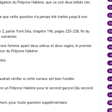
bligation du Pidyone Habène, que ce soit deux bébés nés
C
E
e que cette question n’a jamais été traitée jusqu’à son
E
E
2, partie Yoré Déa, chapitre 196, pages 225-228, fin du
 suivantes.
H
 d’une femme ayant deux utérus et deux vagins, le premier
H
tion du Pidyone Habène.
J
tes.
J
K
udrait vérifier si cette rumeur est bien fondée.
L
L
e faire un Pidyone Habène pour le second garçon [du second
L
hem, pour toute question supplémentaire.
M
M