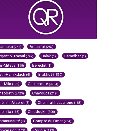
Hanouka
Actualité
(244)
(287)
rgent & Travail
Balak
Bamidbar
(747)
(1)
(1)
ar-Mitsva
Berechit
(118)
(1)
eth-Hamikdach
Brakhot
(6)
(1520)
rit-Mila
Cacheroute
(176)
(3703)
habbath
Chavouot
(2429)
(219)
hémini Atseret
Chemirat haLachone
(5)
(188)
hemita
Chiddoukh
(135)
(200)
ommunauté
Compte du Omer
(3)
(264)
onversion
Couple
(303)
(297)