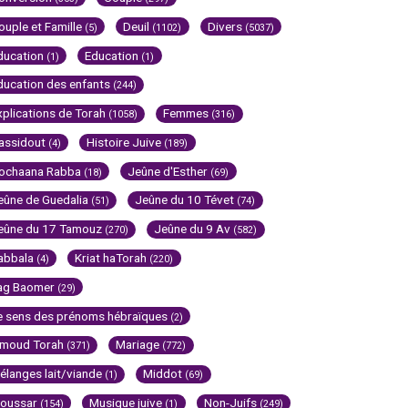
ouple et Famille
Deuil
Divers
(5)
(1102)
(5037)
ducation
Education
(1)
(1)
ducation des enfants
(244)
xplications de Torah
Femmes
(1058)
(316)
assidout
Histoire Juive
(4)
(189)
ochaana Rabba
Jeûne d'Esther
(18)
(69)
eûne de Guedalia
Jeûne du 10 Tévet
(51)
(74)
eûne du 17 Tamouz
Jeûne du 9 Av
(270)
(582)
abbala
Kriat haTorah
(4)
(220)
ag Baomer
(29)
e sens des prénoms hébraïques
(2)
imoud Torah
Mariage
(371)
(772)
élanges lait/viande
Middot
(1)
(69)
oussar
Musique juive
Non-Juifs
(154)
(1)
(249)