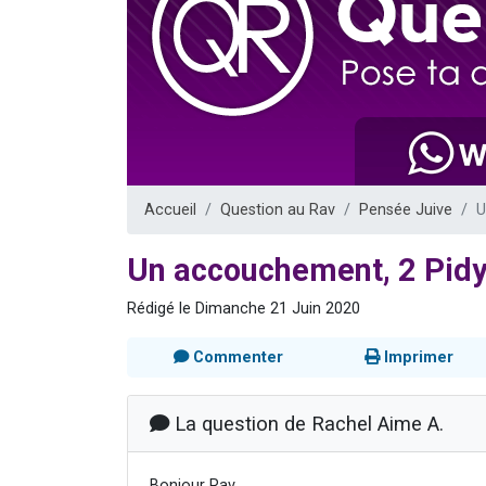
2 personnes 
2 nouvel
3 personnes 
8 personn
2 personn
Accueil
Question au Rav
Pensée Juive
U
Un accouchement, 2 Pid
Rédigé le Dimanche 21 Juin 2020
Commenter
Imprimer
La question de Rachel Aime A.
Bonjour Rav,