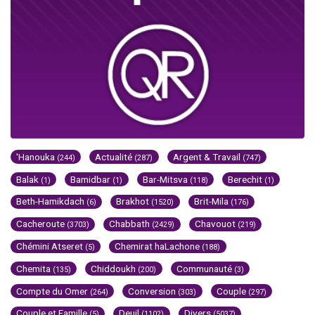
'Hanouka
Actualité
Argent & Travail
(244)
(287)
(747)
Balak
Bamidbar
Bar-Mitsva
Berechit
(1)
(1)
(118)
(1)
Beth-Hamikdach
Brakhot
Brit-Mila
(6)
(1520)
(176)
Cacheroute
Chabbath
Chavouot
(3703)
(2429)
(219)
Chémini Atseret
Chemirat haLachone
(5)
(188)
Chemita
Chiddoukh
Communauté
(135)
(200)
(3)
Compte du Omer
Conversion
Couple
(264)
(303)
(297)
Couple et Famille
Deuil
Divers
(5)
(1102)
(5037)