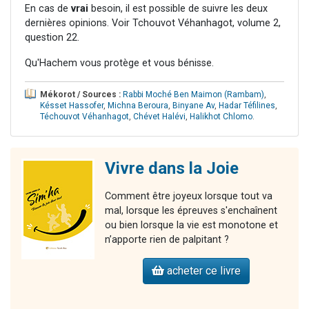
En cas de
vrai
besoin, il est possible de suivre les deux
dernières opinions. Voir Tchouvot Véhanhagot, volume 2,
question 22.
Qu'Hachem vous protège et vous bénisse.
Mékorot / Sources :
Rabbi Moché Ben Maimon (Rambam)
,
Késset Hassofer
,
Michna Beroura
,
Binyane Av
,
Hadar Téfilines
,
Téchouvot Véhanhagot
,
Chévet Halévi
,
Halikhot Chlomo
.
Vivre dans la Joie
Comment être joyeux lorsque tout va
mal, lorsque les épreuves s'enchaînent
ou bien lorsque la vie est monotone et
n’apporte rien de palpitant ?
acheter ce livre