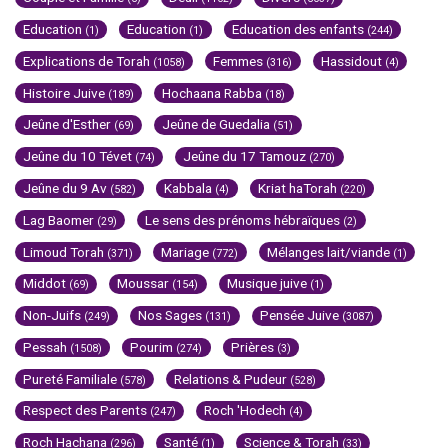
Education
Education
Education des enfants
(1)
(1)
(244)
Explications de Torah
Femmes
Hassidout
(1058)
(316)
(4)
Histoire Juive
Hochaana Rabba
(189)
(18)
Jeûne d'Esther
Jeûne de Guedalia
(69)
(51)
Jeûne du 10 Tévet
Jeûne du 17 Tamouz
(74)
(270)
Jeûne du 9 Av
Kabbala
Kriat haTorah
(582)
(4)
(220)
Lag Baomer
Le sens des prénoms hébraïques
(29)
(2)
Limoud Torah
Mariage
Mélanges lait/viande
(371)
(772)
(1)
Middot
Moussar
Musique juive
(69)
(154)
(1)
Non-Juifs
Nos Sages
Pensée Juive
(249)
(131)
(3087)
Pessah
Pourim
Prières
(1508)
(274)
(3)
Pureté Familiale
Relations & Pudeur
(578)
(528)
Respect des Parents
Roch 'Hodech
(247)
(4)
Roch Hachana
Santé
Science & Torah
(296)
(1)
(33)