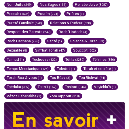
Non-Juifs
Nos Sages
Pensée Juive
(249)
(131)
(3087)
Pessah
Pourim
Prières
(1508)
(274)
(3)
Pureté Familiale
Relations & Pudeur
(578)
(528)
Respect des Parents
Roch 'Hodech
(247)
(4)
Roch Hachana
Santé
Science & Torah
(296)
(1)
(33)
Sexualité
Sim'hat Torah
Souccot
(8)
(47)
(502)
Talmud
Techouva
Téfila
Téfilines
(1)
(122)
(2230)
(356)
Temps Messianique
Toledot
Torah et société
(124)
(1)
(1)
Torah-Box & vous
Tou Béav
Tou Bichvat
(1)
(3)
(24)
Tsédaka
Tsitsit
Tsniout
Vayichla'h
(397)
(167)
(634)
(1)
Vézot Haberakha
Yom Kippour
(1)
(318)