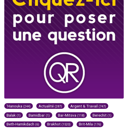
'Hanouka
Actualité
Argent & Travail
(244)
(287)
(747)
Balak
Bamidbar
Bar-Mitsva
Berechit
(1)
(1)
(118)
(1)
Beth-Hamikdach
Brakhot
Brit-Mila
(6)
(1520)
(176)