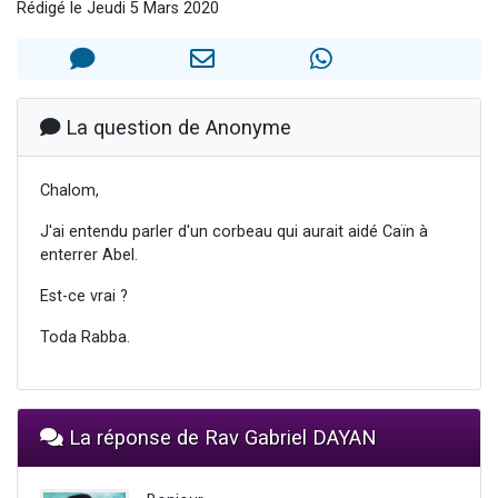
Rédigé le Jeudi 5 Mars 2020
2 personnes viennent de faire un don pour 1 Journée de Vacances Pour les Enfants
17 personnes viennent de demander une bénédiction
4 personnes viennent de nous rejoindre sur WhatsApp
Il reste 49 places pour étudier en groupe sur Zoom
La question de Anonyme
2 personnes viennent de nous rejoindre sur WhatsApp
Chalom,
J'ai entendu parler d'un corbeau qui aurait aidé Caïn à
enterrer Abel.
Est-ce vrai ?
Toda Rabba.
La réponse de Rav Gabriel DAYAN