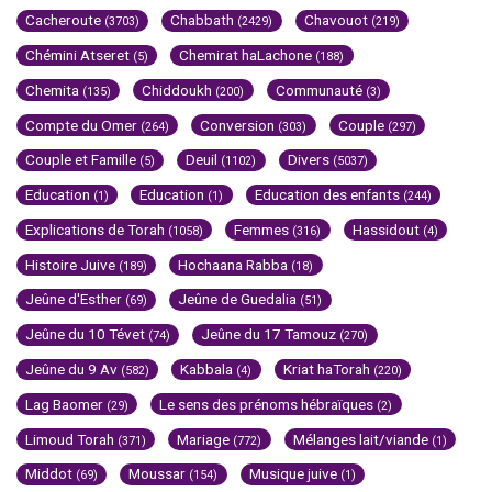
Cacheroute
Chabbath
Chavouot
(3703)
(2429)
(219)
Chémini Atseret
Chemirat haLachone
(5)
(188)
Chemita
Chiddoukh
Communauté
(135)
(200)
(3)
Compte du Omer
Conversion
Couple
(264)
(303)
(297)
Couple et Famille
Deuil
Divers
(5)
(1102)
(5037)
Education
Education
Education des enfants
(1)
(1)
(244)
Explications de Torah
Femmes
Hassidout
(1058)
(316)
(4)
Histoire Juive
Hochaana Rabba
(189)
(18)
Jeûne d'Esther
Jeûne de Guedalia
(69)
(51)
Jeûne du 10 Tévet
Jeûne du 17 Tamouz
(74)
(270)
Jeûne du 9 Av
Kabbala
Kriat haTorah
(582)
(4)
(220)
Lag Baomer
Le sens des prénoms hébraïques
(29)
(2)
Limoud Torah
Mariage
Mélanges lait/viande
(371)
(772)
(1)
Middot
Moussar
Musique juive
(69)
(154)
(1)