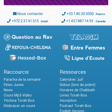
Nous contacter
+33.1.80.20.5000
France
+972.2.37.41.515
+1.437.887.14.93
Israël
Canada
Raccourcis
Ressources
Paracha de la semaine
Calendrier Juif
Fêtes Juives
Sidour (livre de prière)
News
Horaires de Chabbath
Cours Mp3-Vidéo
Livres Torah-Box
Yéchiva Torah-Box
Inscription
Dédicacer un cours
Podcast Torah-Box
English Version