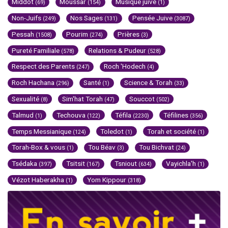
Middot
Moussar
Musique juive
(69)
(154)
(1)
Non-Juifs
Nos Sages
Pensée Juive
(249)
(131)
(3087)
Pessah
Pourim
Prières
(1508)
(274)
(3)
Pureté Familiale
Relations & Pudeur
(578)
(528)
Respect des Parents
Roch 'Hodech
(247)
(4)
Roch Hachana
Santé
Science & Torah
(296)
(1)
(33)
Sexualité
Sim'hat Torah
Souccot
(8)
(47)
(502)
Talmud
Techouva
Téfila
Téfilines
(1)
(122)
(2230)
(356)
Temps Messianique
Toledot
Torah et société
(124)
(1)
(1)
Torah-Box & vous
Tou Béav
Tou Bichvat
(1)
(3)
(24)
Tsédaka
Tsitsit
Tsniout
Vayichla'h
(397)
(167)
(634)
(1)
Vézot Haberakha
Yom Kippour
(1)
(318)