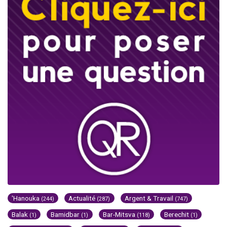
'Hanouka
Actualité
Argent & Travail
(244)
(287)
(747)
Balak
Bamidbar
Bar-Mitsva
Berechit
(1)
(1)
(118)
(1)