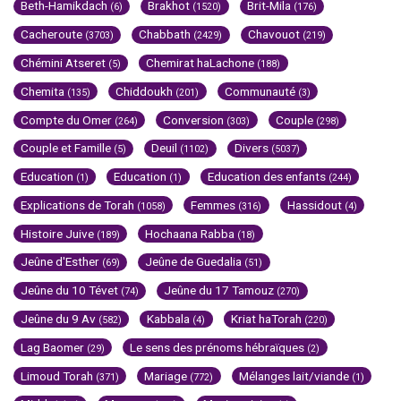
Beth-Hamikdach
Brakhot
Brit-Mila
(6)
(1520)
(176)
Cacheroute
Chabbath
Chavouot
(3703)
(2429)
(219)
Chémini Atseret
Chemirat haLachone
(5)
(188)
Chemita
Chiddoukh
Communauté
(135)
(201)
(3)
Compte du Omer
Conversion
Couple
(264)
(303)
(298)
Couple et Famille
Deuil
Divers
(5)
(1102)
(5037)
Education
Education
Education des enfants
(1)
(1)
(244)
Explications de Torah
Femmes
Hassidout
(1058)
(316)
(4)
Histoire Juive
Hochaana Rabba
(189)
(18)
Jeûne d'Esther
Jeûne de Guedalia
(69)
(51)
Jeûne du 10 Tévet
Jeûne du 17 Tamouz
(74)
(270)
Jeûne du 9 Av
Kabbala
Kriat haTorah
(582)
(4)
(220)
Lag Baomer
Le sens des prénoms hébraïques
(29)
(2)
Limoud Torah
Mariage
Mélanges lait/viande
(371)
(772)
(1)