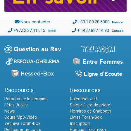
Nous contacter
+33.1.80.20.5000
France
+972.2.37.41.515
+1.437.887.14.93
Israël
Canada
Raccourcis
Ressources
Paracha de la semaine
Calendrier Juif
Fêtes Juives
Sidour (livre de prière)
News
Horaires de Chabbath
Cours Mp3-Vidéo
Livres Torah-Box
Yéchiva Torah-Box
Inscription
Dédicacer un cours
Podcast Torah-Box