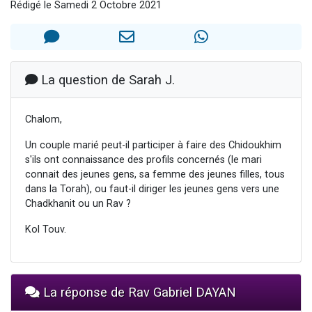
Rédigé le Samedi 2 Octobre 2021
3 personnes viennent de faire un don pour Événements Torah-Box
3 personnes viennent de nous rejoindre sur WhatsApp
11 personnes viennent de demander une bénédiction
Il reste 49 places pour étudier en groupe sur Zoom
La question de Sarah J.
2 personnes viennent de nous rejoindre sur WhatsApp
Chalom,
Un couple marié peut-il participer à faire des Chidoukhim
s'ils ont connaissance des profils concernés (le mari
connait des jeunes gens, sa femme des jeunes filles, tous
dans la Torah), ou faut-il diriger les jeunes gens vers une
Chadkhanit ou un Rav ?
Kol Touv.
La réponse de Rav Gabriel DAYAN