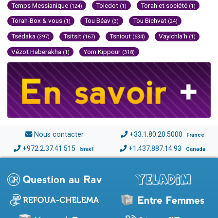
Temps Messianique
Toledot
Torah et société
(124)
(1)
(1)
Torah-Box & vous
Tou Béav
Tou Bichvat
(1)
(3)
(24)
Tsédaka
Tsitsit
Tsniout
Vayichla'h
(397)
(167)
(634)
(1)
Vézot Haberakha
Yom Kippour
(1)
(318)
Nous contacter
+33.1.80.20.5000
France
+972.2.37.41.515
+1.437.887.14.93
Israël
Canada