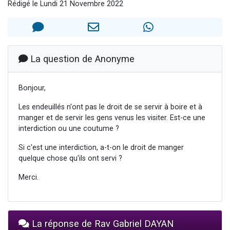
Rédigé le Lundi 21 Novembre 2022
Il reste 49 places pour étudier en groupe sur Zoom
12 nouvelles musiques dans Torah-Box Music
3 personnes viennent de nous rejoindre sur WhatsApp
2 personnes viennent de nous rejoindre sur WhatsApp
La question de Anonyme
2 personnes viennent de nous rejoindre sur WhatsApp
Bonjour,
Les endeuillés n'ont pas le droit de se servir à boire et à
manger et de servir les gens venus les visiter. Est-ce une
interdiction ou une coutume ?
Si c'est une interdiction, a-t-on le droit de manger
quelque chose qu'ils ont servi ?
Merci.
La réponse de Rav Gabriel DAYAN