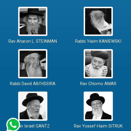
Rav Aharon L. STEINMAN
Rabbi 'Haïm KANIEWSKI
Rabbi David ABI'HSSIRA
Rav Chlomo AMAR
Rav Israël GANTZ
Rav Yossef-Haïm SITRUK