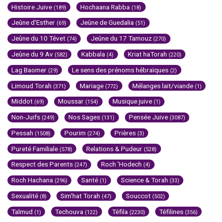
Histoire Juive
Hochaana Rabba
(189)
(18)
Jeûne d'Esther
Jeûne de Guedalia
(69)
(51)
Jeûne du 10 Tévet
Jeûne du 17 Tamouz
(74)
(270)
Jeûne du 9 Av
Kabbala
Kriat haTorah
(582)
(4)
(220)
Lag Baomer
Le sens des prénoms hébraïques
(29)
(2)
Limoud Torah
Mariage
Mélanges lait/viande
(371)
(772)
(1)
Middot
Moussar
Musique juive
(69)
(154)
(1)
Non-Juifs
Nos Sages
Pensée Juive
(249)
(131)
(3087)
Pessah
Pourim
Prières
(1508)
(274)
(3)
Pureté Familiale
Relations & Pudeur
(578)
(528)
Respect des Parents
Roch 'Hodech
(247)
(4)
Roch Hachana
Santé
Science & Torah
(296)
(1)
(33)
Sexualité
Sim'hat Torah
Souccot
(8)
(47)
(502)
Talmud
Techouva
Téfila
Téfilines
(1)
(122)
(2230)
(356)