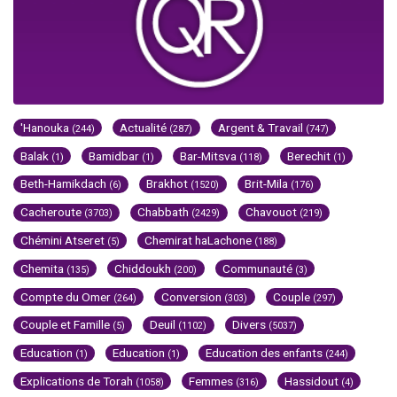
'Hanouka
Actualité
Argent & Travail
(244)
(287)
(747)
Balak
Bamidbar
Bar-Mitsva
Berechit
(1)
(1)
(118)
(1)
Beth-Hamikdach
Brakhot
Brit-Mila
(6)
(1520)
(176)
Cacheroute
Chabbath
Chavouot
(3703)
(2429)
(219)
Chémini Atseret
Chemirat haLachone
(5)
(188)
Chemita
Chiddoukh
Communauté
(135)
(200)
(3)
Compte du Omer
Conversion
Couple
(264)
(303)
(297)
Couple et Famille
Deuil
Divers
(5)
(1102)
(5037)
Education
Education
Education des enfants
(1)
(1)
(244)
Explications de Torah
Femmes
Hassidout
(1058)
(316)
(4)