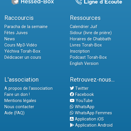
Raccourcis
Ressources
Paracha de la semaine
Calendrier Juif
Fêtes Juives
Sidour (livre de prière)
News
Horaires de Chabbath
Cours Mp3-Vidéo
Livres Torah-Box
Yéchiva Torah-Box
Inscription
Dédicacer un cours
Podcast Torah-Box
English Version
L'association
Retrouvez-nous...
A propos de l'association
Twitter
Faire un don !
Facebook
Mentions légales
YouTube
Nous contacter
WhatsApp
Aide (FAQ)
WhatsApp Femmes
Application iOS
Application Android