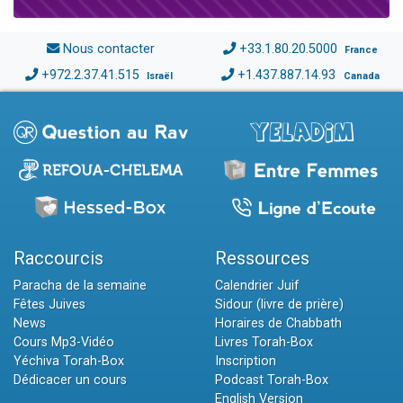
Nous contacter
+33.1.80.20.5000
France
+972.2.37.41.515
+1.437.887.14.93
Israël
Canada
Raccourcis
Ressources
Paracha de la semaine
Calendrier Juif
Fêtes Juives
Sidour (livre de prière)
News
Horaires de Chabbath
Cours Mp3-Vidéo
Livres Torah-Box
Yéchiva Torah-Box
Inscription
Dédicacer un cours
Podcast Torah-Box
English Version