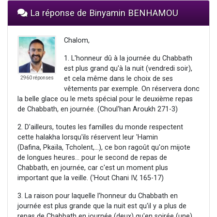
La réponse de Binyamin BENHAMOU
Chalom,
1. L'honneur dû à la journée du Chabbath
est plus grand qu'à la nuit (vendredi soir),
et cela même dans le choix de ses
2960 réponses
vêtements par exemple. On réservera donc
la belle glace ou le mets spécial pour le deuxième repas
de Chabbath, en journée. (Choul'han Aroukh 271-3)
2. D'ailleurs, toutes les familles du monde respectent
cette halakha lorsqu'ils réservent leur 'Hamin
(Dafina, Pkaïla, Tcholent,...), ce bon ragoût qu'on mijote
de longues heures... pour le second de repas de
Chabbath, en journée, car c'est un moment plus
important que la veille. ('Hout Chani IV, 165-17)
3. La raison pour laquelle l’honneur du Chabbath en
journée est plus grande que la nuit est qu'il y a plus de
repas de Chabbath en journée (deux) qu'en soirée (une).