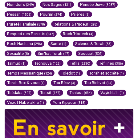
Non-Juifs
Nos Sages
Pensée Juive
(249)
(131)
(3087)
Pessah
Pourim
Prières
(1508)
(274)
(3)
Pureté Familiale
Relations & Pudeur
(578)
(528)
Respect des Parents
Roch 'Hodech
(247)
(4)
Roch Hachana
Santé
Science & Torah
(296)
(1)
(33)
Sexualité
Sim'hat Torah
Souccot
(8)
(47)
(502)
Talmud
Techouva
Téfila
Téfilines
(1)
(122)
(2230)
(356)
Temps Messianique
Toledot
Torah et société
(124)
(1)
(1)
Torah-Box & vous
Tou Béav
Tou Bichvat
(1)
(3)
(24)
Tsédaka
Tsitsit
Tsniout
Vayichla'h
(397)
(167)
(634)
(1)
Vézot Haberakha
Yom Kippour
(1)
(318)