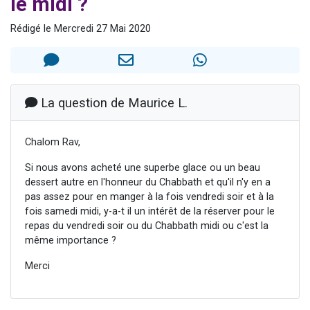
le midi ?
Nouvelle émission radio : Visions de grandeur n°104 : Le Chabbath et le Birkat Hamazone à travers le temps
Rédigé le Mercredi 27 Mai 2020
61 personnes viennent de demander une bénédiction
Ariel vient de donner son Maasser
Il reste 49 places pour étudier en groupe sur Zoom
Eva vient de donner son Maasser
La question de Maurice L.
Chalom Rav,
Si nous avons acheté une superbe glace ou un beau
dessert autre en l'honneur du Chabbath et qu'il n'y en a
pas assez pour en manger à la fois vendredi soir et à la
fois samedi midi, y-a-t il un intérêt de la réserver pour le
repas du vendredi soir ou du Chabbath midi ou c'est la
même importance ?
Merci