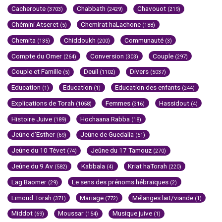
Cacheroute
Chabbath
Chavouot
(3703)
(2429)
(219)
Chémini Atseret
Chemirat haLachone
(5)
(188)
Chemita
Chiddoukh
Communauté
(135)
(200)
(3)
Compte du Omer
Conversion
Couple
(264)
(303)
(297)
Couple et Famille
Deuil
Divers
(5)
(1102)
(5037)
Education
Education
Education des enfants
(1)
(1)
(244)
Explications de Torah
Femmes
Hassidout
(1058)
(316)
(4)
Histoire Juive
Hochaana Rabba
(189)
(18)
Jeûne d'Esther
Jeûne de Guedalia
(69)
(51)
Jeûne du 10 Tévet
Jeûne du 17 Tamouz
(74)
(270)
Jeûne du 9 Av
Kabbala
Kriat haTorah
(582)
(4)
(220)
Lag Baomer
Le sens des prénoms hébraïques
(29)
(2)
Limoud Torah
Mariage
Mélanges lait/viande
(371)
(772)
(1)
Middot
Moussar
Musique juive
(69)
(154)
(1)