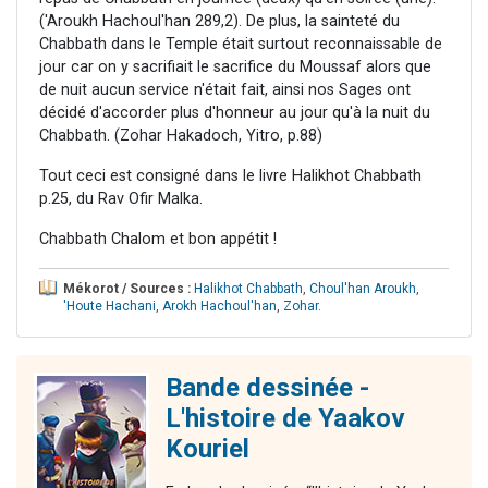
('Aroukh Hachoul'han 289,2). De plus, la sainteté du
Chabbath dans le Temple était surtout reconnaissable de
jour car on y sacrifiait le sacrifice du Moussaf alors que
de nuit aucun service n'était fait, ainsi nos Sages ont
décidé d'accorder plus d'honneur au jour qu'à la nuit du
Chabbath. (Zohar Hakadoch, Yitro, p.88)
Tout ceci est consigné dans le livre Halikhot Chabbath
p.25, du Rav Ofir Malka.
Chabbath Chalom et bon appétit !
Mékorot / Sources :
Halikhot Chabbath
,
Choul'han Aroukh
,
'Houte Hachani
,
Arokh Hachoul'han
,
Zohar
.
Bande dessinée -
L'histoire de Yaakov
Kouriel