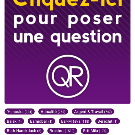
'Hanouka
Actualité
Argent & Travail
(244)
(287)
(747)
Balak
Bamidbar
Bar-Mitsva
Berechit
(1)
(1)
(118)
(1)
Beth-Hamikdach
Brakhot
Brit-Mila
(6)
(1520)
(176)