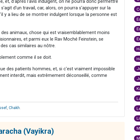
, et, d'après l'avis indulgent, on ne pourra donc permettre
s'agit d'un travail, car, alors, on pourra s'appuyer sur la
C
 y a lieu de se montrer indulgent lorsque la personne est
E
E
er des animaux, chose qui est vraisemblablement moins
E
ionnaires, et parmi eux le Rav Moché Feinstein, se
es cas similaires au nôtre.
H
'isolement comme il se doit.
H
J
ue des patients hommes, et, si c'est vraiment impossible
tement interdit, mais extrêmement déconseillé, comme
J
K
L
ssef
,
Chakh
.
L
L
M
aracha (Vayikra)
M