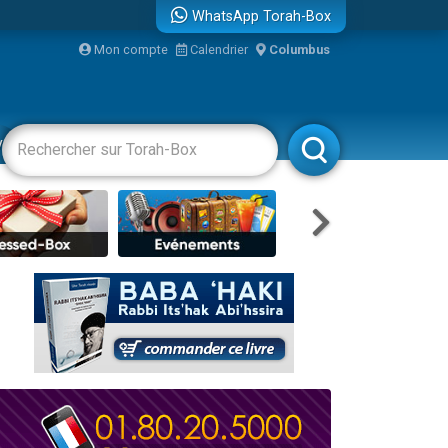
WhatsApp Torah-Box
Mon compte
Calendrier
Columbus
bre
vertissements
Livres
Rabbanim
...