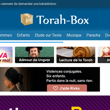
 viennent de demander une bénédiction
49 places pour étudier en groupe sur Zoom
nes viennent de faire un don pour Diane, 80 ans, dans un appartement insalu
viennent de nous rejoindre sur WhatsApp
viennent de nous rejoindre sur WhatsApp
emmes
Enfants
Etude sur Texte
Musique
Paracha
Di
es viennent de faire un don pour Reloger Rivka, 6 enfants, victime de violences
es viennent de faire un don pour 1 Journée de Vacances Pour les Enfants
 viennent de demander une bénédiction
viennent de nous rejoindre sur WhatsApp
49 places pour étudier en groupe sur Zoom
 donner son Maasser
viennent de nous rejoindre sur WhatsApp
viennent de nous rejoindre sur WhatsApp
de donner son Maasser
es viennent de faire un don pour 5 jours de vacances aux Orphelins