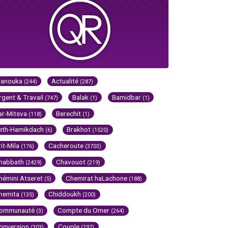
Hanouka
Actualité
(244)
(287)
rgent & Travail
Balak
Bamidbar
(747)
(1)
(1)
ar-Mitsva
Berechit
(118)
(1)
eth-Hamikdach
Brakhot
(6)
(1520)
rit-Mila
Cacheroute
(176)
(3703)
habbath
Chavouot
(2429)
(219)
hémini Atseret
Chemirat haLachone
(5)
(188)
hemita
Chiddoukh
(135)
(200)
ommunauté
Compte du Omer
(3)
(264)
onversion
Couple
(303)
(297)