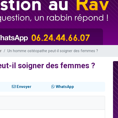
viennent de nous rejoindre sur WhatsApp
 viennent de demander une bénédiction
nnes viennent de faire un don pour Sauvez la jambe de Yohan
49 places pour étudier en groupe sur Zoom
lles musiques dans Torah-Box Music
r
Un homme ostéopathe peut-il soigner des femmes ?
ut-il soigner des femmes ?
Envoyer
WhatsApp