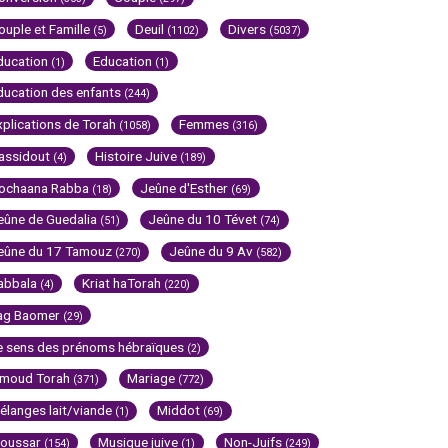
ouple et Famille
Deuil
Divers
(5)
(1102)
(5037)
ducation
Education
(1)
(1)
ducation des enfants
(244)
xplications de Torah
Femmes
(1058)
(316)
assidout
Histoire Juive
(4)
(189)
ochaana Rabba
Jeûne d'Esther
(18)
(69)
eûne de Guedalia
Jeûne du 10 Tévet
(51)
(74)
eûne du 17 Tamouz
Jeûne du 9 Av
(270)
(582)
abbala
Kriat haTorah
(4)
(220)
ag Baomer
(29)
e sens des prénoms hébraïques
(2)
imoud Torah
Mariage
(371)
(772)
élanges lait/viande
Middot
(1)
(69)
oussar
Musique juive
Non-Juifs
(154)
(1)
(249)