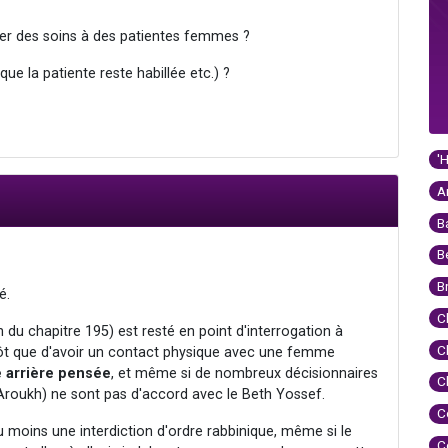
er des soins à des patientes femmes ?
 que la patiente reste habillée etc.) ?
'
A
B
B
B
é.
C
n du chapitre 195) est resté en point d'interrogation à
C
utôt que d'avoir un contact physique avec une femme
e arrière pensée
, et même si de nombreux décisionnaires
C
 Aroukh) ne sont pas d'accord avec le Beth Yossef.
C
u moins une interdiction d'ordre rabbinique, même si le
C