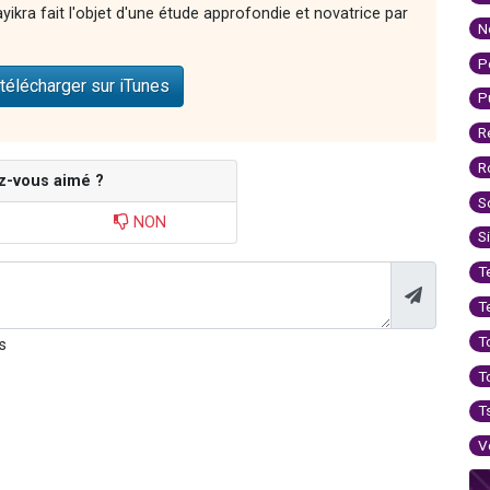
ikra fait l'objet d'une étude approfondie et novatrice par
N
P
télécharger sur iTunes
P
R
R
z-vous aimé ?
S
NON
S
T
T
T
s
T
T
V