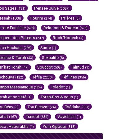
os Sages
Pensée Juive
(131)
(3087)
essah
Pourim
Prières
(1508)
(274)
(3)
ureté Familiale
Relations & Pudeur
(578)
(528)
espect des Parents
Roch 'Hodech
(247)
(4)
och Hachana
Santé
(296)
(1)
cience & Torah
Sexualité
(33)
(8)
im'hat Torah
Souccot
Talmud
(47)
(502)
(1)
echouva
Téfila
Téfilines
(122)
(2230)
(356)
emps Messianique
Toledot
(124)
(1)
orah et société
Torah-Box & vous
(1)
(1)
ou Béav
Tou Bichvat
Tsédaka
(3)
(24)
(397)
sitsit
Tsniout
Vayichla'h
(167)
(634)
(1)
ézot Haberakha
Yom Kippour
(1)
(318)