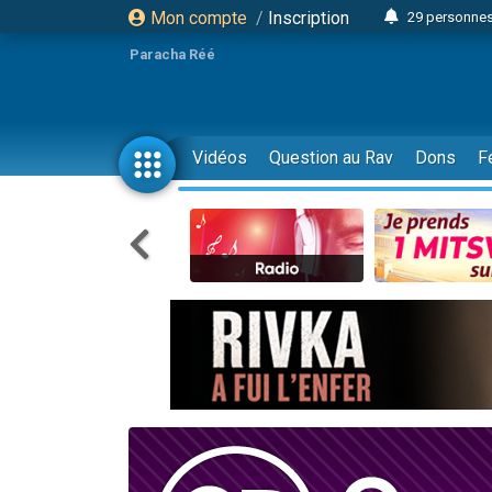
29 personnes
Mon compte
/
Inscription
Il reste 
Paracha Réé
16 person
2 personnes 
6 personnes 
Vidéos
Question au Rav
Dons
F
4 personn
2 personn
17 personnes
4 personnes 
Il reste 
Eva vient de
4 personnes 
3 personnes 
Odaya vient 
3 personn