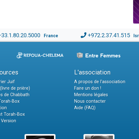
+33.1.80.20.5000
+972.2.37.41.515
France
Is
ources
L'association
ier Juif
A propos de l'association
(livre de prière)
Faire un don !
es de Chabbath
Mentions légales
 Torah-Box
Nous contacter
tion
Aide (FAQ)
t Torah-Box
 Version