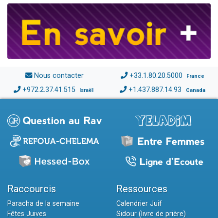
Nous contacter
+33.1.80.20.5000
France
+972.2.37.41.515
+1.437.887.14.93
Israël
Canada
Raccourcis
Ressources
Paracha de la semaine
Calendrier Juif
Fêtes Juives
Sidour (livre de prière)