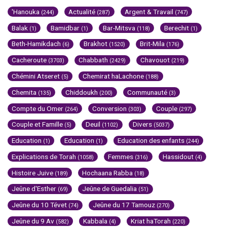
'Hanouka
Actualité
Argent & Travail
(244)
(287)
(747)
Balak
Bamidbar
Bar-Mitsva
Berechit
(1)
(1)
(118)
(1)
Beth-Hamikdach
Brakhot
Brit-Mila
(6)
(1520)
(176)
Cacheroute
Chabbath
Chavouot
(3703)
(2429)
(219)
Chémini Atseret
Chemirat haLachone
(5)
(188)
Chemita
Chiddoukh
Communauté
(135)
(200)
(3)
Compte du Omer
Conversion
Couple
(264)
(303)
(297)
Couple et Famille
Deuil
Divers
(5)
(1102)
(5037)
Education
Education
Education des enfants
(1)
(1)
(244)
Explications de Torah
Femmes
Hassidout
(1058)
(316)
(4)
Histoire Juive
Hochaana Rabba
(189)
(18)
Jeûne d'Esther
Jeûne de Guedalia
(69)
(51)
Jeûne du 10 Tévet
Jeûne du 17 Tamouz
(74)
(270)
Jeûne du 9 Av
Kabbala
Kriat haTorah
(582)
(4)
(220)