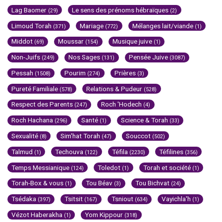
Lag Baomer
Le sens des prénoms hébraïques
(29)
(2)
Limoud Torah
Mariage
Mélanges lait/viande
(371)
(772)
(1)
Middot
Moussar
Musique juive
(69)
(154)
(1)
Non-Juifs
Nos Sages
Pensée Juive
(249)
(131)
(3087)
Pessah
Pourim
Prières
(1508)
(274)
(3)
Pureté Familiale
Relations & Pudeur
(578)
(528)
Respect des Parents
Roch 'Hodech
(247)
(4)
Roch Hachana
Santé
Science & Torah
(296)
(1)
(33)
Sexualité
Sim'hat Torah
Souccot
(8)
(47)
(502)
Talmud
Techouva
Téfila
Téfilines
(1)
(122)
(2230)
(356)
Temps Messianique
Toledot
Torah et société
(124)
(1)
(1)
Torah-Box & vous
Tou Béav
Tou Bichvat
(1)
(3)
(24)
Tsédaka
Tsitsit
Tsniout
Vayichla'h
(397)
(167)
(634)
(1)
Vézot Haberakha
Yom Kippour
(1)
(318)