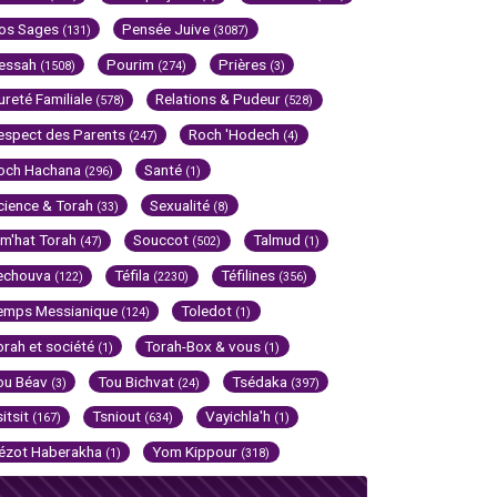
os Sages
Pensée Juive
(131)
(3087)
essah
Pourim
Prières
(1508)
(274)
(3)
ureté Familiale
Relations & Pudeur
(578)
(528)
espect des Parents
Roch 'Hodech
(247)
(4)
och Hachana
Santé
(296)
(1)
cience & Torah
Sexualité
(33)
(8)
im'hat Torah
Souccot
Talmud
(47)
(502)
(1)
echouva
Téfila
Téfilines
(122)
(2230)
(356)
emps Messianique
Toledot
(124)
(1)
orah et société
Torah-Box & vous
(1)
(1)
ou Béav
Tou Bichvat
Tsédaka
(3)
(24)
(397)
sitsit
Tsniout
Vayichla'h
(167)
(634)
(1)
ézot Haberakha
Yom Kippour
(1)
(318)