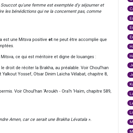
de Souccot qu'une femme est exemptée d'y séjourner et
C
dire les bénédictions qui ne la concernent pas, comme
E
E
E
a est une Mitsva positive
et
ne peut être accomplie que
mptées.
H
H
Mitsva, ce qui est méritoire et digne de louanges :
J
s le droit de réciter la Brakha, au préalable. Voir Choul’han
t Yalkout Yossef, Otsar Dinim Laïcha Vélabat, chapitre 8,
J
K
 permis. Voir Choul’han ‘Aroukh - Ora’h ‘Haïm, chapitre 589,
L
L
L
pondre Amen, car ce serait une Brakha Lévatala ».
M
M