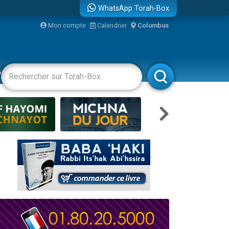
WhatsApp Torah-Box
...
Mon compte
Calendrier
Columbus
vertissements
Livres
Rabbanim
bre