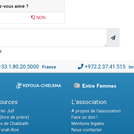
z-vous aimé ?
NON
s
+33.1.80.20.5000
+972.2.37.41.515
France
Is
ources
L'association
ier Juif
A propos de l'association
(livre de prière)
Faire un don !
es de Chabbath
Mentions légales
 Torah-Box
Nous contacter