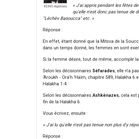
« J'ai appris pendant les fêtes 
45345 réponses
qu'elle n'est donc pas tenue de 
"Léchèv Basoucca" etc. »
Réponse :
En effet, étant donné que la Mitsva de la Soucc
dans un temps donné, les femmes en sont exe
Si la femme désire, tout de même, accomplir la 
Selon les décisionnaires
Séfarades
, elle n’a pa
‘Aroukh - Ora’h ‘Haïm, chapitre 589, Halakha 6 e
Halakha 1-4.
Selon les décisionnaires
Ashkénazes
, cela est
fin de la Halakha 6.
Vous écrivez, ensuite :
« J'ai lu qu'elle n'est pas tenue non plus d'y ré
Réponse :