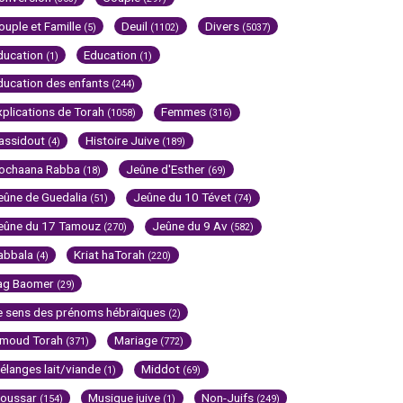
ouple et Famille
Deuil
Divers
(5)
(1102)
(5037)
ducation
Education
(1)
(1)
ducation des enfants
(244)
xplications de Torah
Femmes
(1058)
(316)
assidout
Histoire Juive
(4)
(189)
ochaana Rabba
Jeûne d'Esther
(18)
(69)
eûne de Guedalia
Jeûne du 10 Tévet
(51)
(74)
eûne du 17 Tamouz
Jeûne du 9 Av
(270)
(582)
abbala
Kriat haTorah
(4)
(220)
ag Baomer
(29)
e sens des prénoms hébraïques
(2)
imoud Torah
Mariage
(371)
(772)
élanges lait/viande
Middot
(1)
(69)
oussar
Musique juive
Non-Juifs
(154)
(1)
(249)