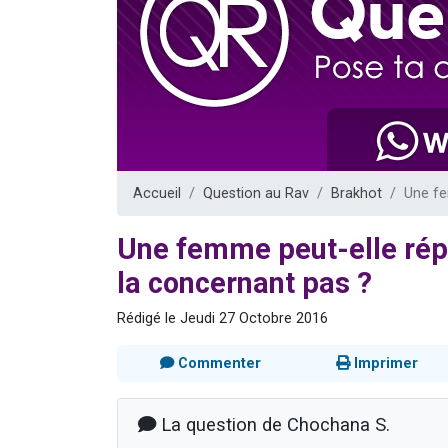
Il reste 
12 nouve
3 personnes 
2 personnes 
2 personnes 
Accueil
Question au Rav
Brakhot
Une fe
Une femme peut-elle ré
la concernant pas ?
Rédigé le Jeudi 27 Octobre 2016
Commenter
Imprimer
La question de Chochana S.