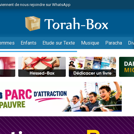
viennent de nous rejoindre sur WhatsApp
es viennent de faire un don pour Reloger Rivka, 6 enfants, victime de violences
es viennent de faire un don pour 1 Journée de Vacances Pour les Enfants
 viennent de demander une bénédiction
viennent de nous rejoindre sur WhatsApp
emmes
Enfants
Etude sur Texte
Musique
Paracha
Di
49 places pour étudier en groupe sur Zoom
nes viennent de faire un don pour Diane, 80 ans, dans un appartement insalu
 donner son Maasser
viennent de nous rejoindre sur WhatsApp
viennent de nous rejoindre sur WhatsApp
es viennent de faire un don pour 5 jours de vacances aux Orphelins
de donner son Maasser
 viennent de demander une bénédiction
viennent de nous rejoindre sur WhatsApp
nnes viennent de faire un don pour Sauvez la jambe de Yohan