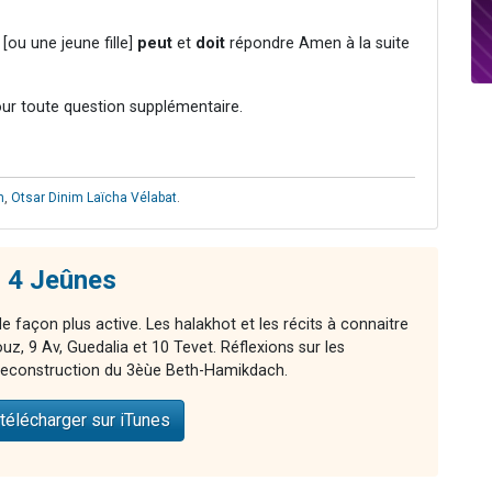
ou une jeune fille]
peut
et
doit
répondre Amen à la suite
our toute question supplémentaire.
m
,
Otsar Dinim Laïcha Vélabat
.
s 4 Jeûnes
 façon plus active. Les halakhot et les récits à connaitre
z, 9 Av, Guedalia et 10 Tevet. Réflexions sur les
 reconstruction du 3èùe Beth-Hamikdach.
télécharger sur iTunes