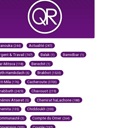
Hanouka
Actualité
(244)
(287)
rgent & Travail
Balak
Bamidbar
(747)
(1)
(1)
ar-Mitsva
Berechit
(118)
(1)
eth-Hamikdach
Brakhot
(6)
(1520)
rit-Mila
Cacheroute
(176)
(3703)
habbath
Chavouot
(2429)
(219)
hémini Atseret
Chemirat haLachone
(5)
(188)
hemita
Chiddoukh
(135)
(200)
ommunauté
Compte du Omer
(3)
(264)
onversion
Couple
(303)
(297)