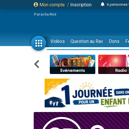
Mon compte
/
Inscription
6 personnes 
4 personn
Paracha Réé
2 personn
17 personnes
4 personnes 
Vidéos
Question au Rav
Dons
F
Il reste 
23 person
Eva vient de
4 personnes 
3 personnes 
3 personn
Odaya vient 
13 personnes
2 personnes 
30 perso