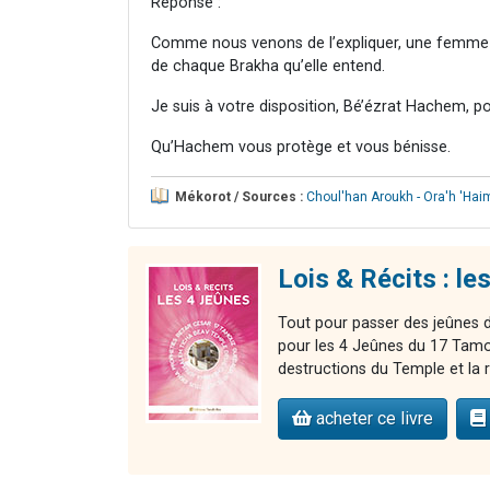
Réponse :
Comme nous venons de l’expliquer, une femme [
de chaque Brakha qu’elle entend.
Je suis à votre disposition, Bé’ézrat Hachem, p
Qu’Hachem vous protège et vous bénisse.
Mékorot / Sources :
Choul'han Aroukh - Ora'h 'Hai
Lois & Récits : le
Tout pour passer des jeûnes de
pour les 4 Jeûnes du 17 Tamou
destructions du Temple et la
acheter ce livre