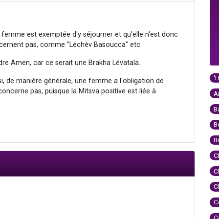
e femme est exemptée d'y séjourner et qu'elle n'est donc
concernent pas, comme "Léchèv Basoucca" etc.
ondre Amen, car ce serait une Brakha Lévatala.
'
si, de manière générale, une femme a l'obligation de
ncerne pas, puisque la Mitsva positive est liée à
A
B
B
B
C
C
C
C
C