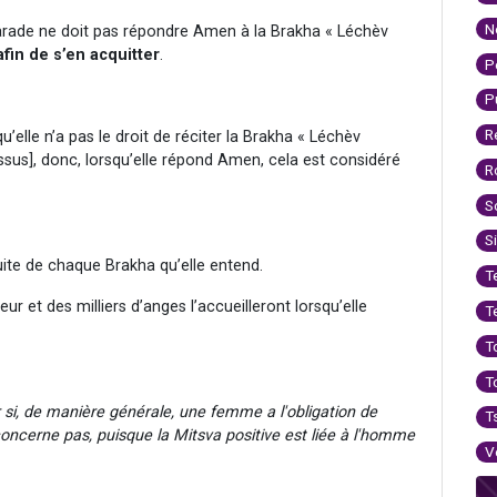
N
ade ne doit pas répondre Amen à la Brakha « Léchèv
fin de s’en acquitter
.
P
P
R
’elle n’a pas le droit de réciter la Brakha « Léchèv
us], donc, lorsqu’elle répond Amen, cela est considéré
R
S
S
te de chaque Brakha qu’elle entend.
T
heur et des milliers d’anges l’accueilleront lorsqu’elle
T
T
T
 si, de manière générale, une femme a l'obligation de
T
ncerne pas, puisque la Mitsva positive est liée à l'homme
V