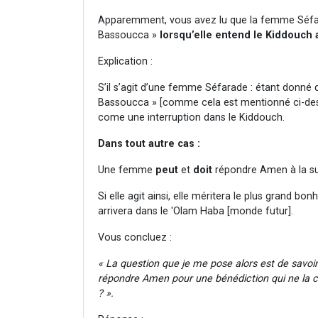
Apparemment, vous avez lu que la femme Séfar
Bassoucca »
lorsqu’elle entend le Kiddouch a
Explication :
S’il s’agit d’une femme Séfarade : étant donné qu
Bassoucca » [comme cela est mentionné ci-dess
come une interruption dans le Kiddouch.
Dans tout autre cas :
Une femme
peut
et
doit
répondre Amen à la sui
Si elle agit ainsi, elle méritera le plus grand bon
arrivera dans le 'Olam Haba [monde futur].
Vous concluez :
« La question que je me pose alors est de savoir
répondre Amen pour une bénédiction qui ne la co
? ».