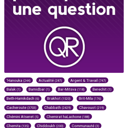
'Hanouka
Actualité
Argent & Travail
(244)
(287)
(747)
Balak
Bamidbar
Bar-Mitsva
Berechit
(1)
(1)
(118)
(1)
Beth-Hamikdach
Brakhot
Brit-Mila
(6)
(1520)
(176)
Cacheroute
Chabbath
Chavouot
(3703)
(2429)
(219)
Chémini Atseret
Chemirat haLachone
(5)
(188)
Chemita
Chiddoukh
Communauté
(135)
(200)
(3)