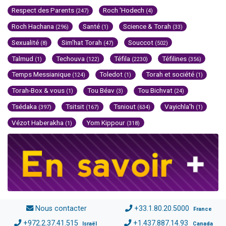
Respect des Parents
Roch 'Hodech
(247)
(4)
Roch Hachana
Santé
Science & Torah
(296)
(1)
(33)
Sexualité
Sim'hat Torah
Souccot
(8)
(47)
(502)
Talmud
Techouva
Téfila
Téfilines
(1)
(122)
(2230)
(356)
Temps Messianique
Toledot
Torah et société
(124)
(1)
(1)
Torah-Box & vous
Tou Béav
Tou Bichvat
(1)
(3)
(24)
Tsédaka
Tsitsit
Tsniout
Vayichla'h
(397)
(167)
(634)
(1)
Vézot Haberakha
Yom Kippour
(1)
(318)
Nous contacter
+33.1.80.20.5000
France
+972.2.37.41.515
+1.437.887.14.93
Israël
Canada