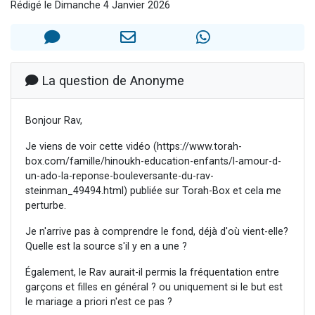
Rédigé le Dimanche 4 Janvier 2026
13 personnes viennent de demander une bénédiction
30 personnes viennent de faire un don pour Sauvez la jambe de Yohan
Il reste 49 places pour étudier en groupe sur Zoom
12 nouvelles musiques dans Torah-Box Music
La question de Anonyme
29 personnes viennent de demander une bénédiction
Bonjour Rav,
Je viens de voir cette vidéo (https://www.torah-
box.com/famille/hinoukh-education-enfants/l-amour-d-
un-ado-la-reponse-bouleversante-du-rav-
steinman_49494.html) publiée sur Torah-Box et cela me
perturbe.
Je n'arrive pas à comprendre le fond, déjà d'où vient-elle?
Quelle est la source s'il y en a une ?
Également, le Rav aurait-il permis la fréquentation entre
garçons et filles en général ? ou uniquement si le but est
le mariage a priori n'est ce pas ?