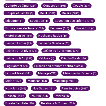
Compte du Omer
Conversion
Couple
(264)
(303)
(297)
Couple et Famille
Deuil
Divers
(5)
(1102)
(5037)
Education
Education
Education des enfants
(1)
(1)
(244)
Explications de Torah
Femmes
Hassidout
(1058)
(316)
(4)
Histoire Juive
Hochaana Rabba
(189)
(18)
Jeûne d'Esther
Jeûne de Guedalia
(69)
(51)
Jeûne du 10 Tévet
Jeûne du 17 Tamouz
(74)
(270)
Jeûne du 9 Av
Kabbala
Kriat haTorah
(582)
(4)
(220)
Lag Baomer
Le sens des prénoms hébraïques
(29)
(2)
Limoud Torah
Mariage
Mélanges lait/viande
(371)
(772)
(1)
Middot
Moussar
Musique juive
(69)
(154)
(1)
Non-Juifs
Nos Sages
Pensée Juive
(249)
(131)
(3087)
Pessah
Pourim
Prières
(1508)
(274)
(3)
Pureté Familiale
Relations & Pudeur
(578)
(528)