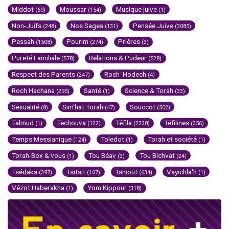
Middot
Moussar
Musique juive
(69)
(154)
(1)
Non-Juifs
Nos Sages
Pensée Juive
(248)
(131)
(3085)
Pessah
Pourim
Prières
(1508)
(274)
(3)
Pureté Familiale
Relations & Pudeur
(578)
(528)
Respect des Parents
Roch 'Hodech
(247)
(4)
Roch Hachana
Santé
Science & Torah
(295)
(1)
(33)
Sexualité
Sim'hat Torah
Souccot
(8)
(47)
(502)
Talmud
Techouva
Téfila
Téfilines
(1)
(122)
(2230)
(356)
Temps Messianique
Toledot
Torah et société
(124)
(1)
(1)
Torah-Box & vous
Tou Béav
Tou Bichvat
(1)
(3)
(24)
Tsédaka
Tsitsit
Tsniout
Vayichla'h
(397)
(167)
(634)
(1)
Vézot Haberakha
Yom Kippour
(1)
(318)