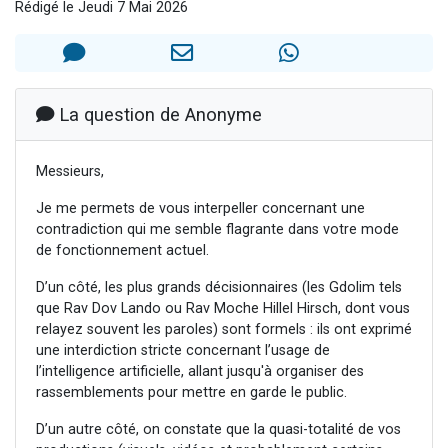
Rédigé le Jeudi 7 Mai 2026
Ariel vient de donner son Maasser
Il reste 49 places pour étudier en groupe sur Zoom
Nathaniel vient de donner son Maasser
6 personnes viennent de faire un don pour 5 enfants déjà orphelins risquent de perdre leur maman
La question de Anonyme
3 personnes viennent de nous rejoindre sur WhatsApp
Messieurs,
Je me permets de vous interpeller concernant une
contradiction qui me semble flagrante dans votre mode
de fonctionnement actuel.
D’un côté, les plus grands décisionnaires (les Gdolim tels
que Rav Dov Lando ou Rav Moche Hillel Hirsch, dont vous
relayez souvent les paroles) sont formels : ils ont exprimé
une interdiction stricte concernant l’usage de
l’intelligence artificielle, allant jusqu'à organiser des
rassemblements pour mettre en garde le public.
D’un autre côté, on constate que la quasi-totalité de vos