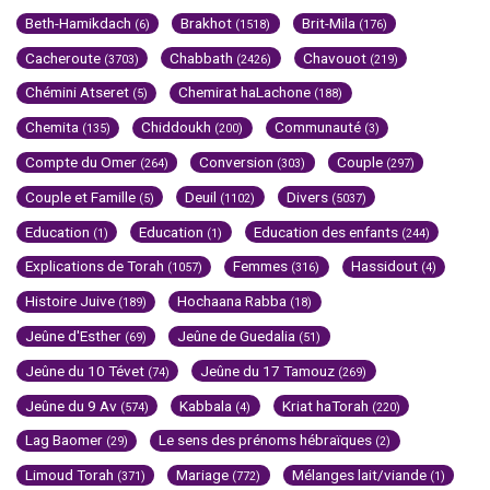
Beth-Hamikdach
Brakhot
Brit-Mila
(6)
(1518)
(176)
Cacheroute
Chabbath
Chavouot
(3703)
(2426)
(219)
Chémini Atseret
Chemirat haLachone
(5)
(188)
Chemita
Chiddoukh
Communauté
(135)
(200)
(3)
Compte du Omer
Conversion
Couple
(264)
(303)
(297)
Couple et Famille
Deuil
Divers
(5)
(1102)
(5037)
Education
Education
Education des enfants
(1)
(1)
(244)
Explications de Torah
Femmes
Hassidout
(1057)
(316)
(4)
Histoire Juive
Hochaana Rabba
(189)
(18)
Jeûne d'Esther
Jeûne de Guedalia
(69)
(51)
Jeûne du 10 Tévet
Jeûne du 17 Tamouz
(74)
(269)
Jeûne du 9 Av
Kabbala
Kriat haTorah
(574)
(4)
(220)
Lag Baomer
Le sens des prénoms hébraïques
(29)
(2)
Limoud Torah
Mariage
Mélanges lait/viande
(371)
(772)
(1)