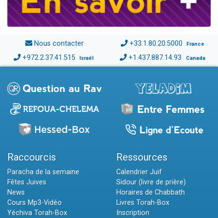
Nous contacter
+33.1.80.20.5000
France
+972.2.37.41.515
+1.437.887.14.93
Israël
Canada
Raccourcis
Ressources
Paracha de la semaine
Calendrier Juif
Fêtes Juives
Sidour (livre de prière)
News
Horaires de Chabbath
Cours Mp3-Vidéo
Livres Torah-Box
Yéchiva Torah-Box
Inscription