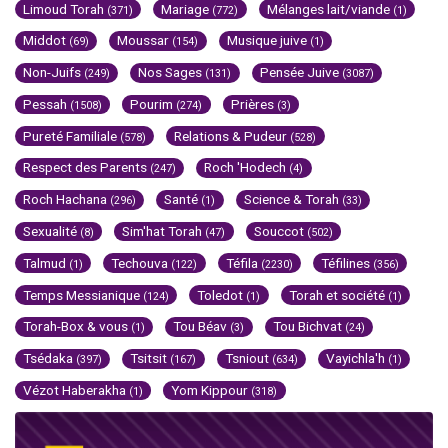
Limoud Torah
Mariage
Mélanges lait/viande
(371)
(772)
(1)
Middot
Moussar
Musique juive
(69)
(154)
(1)
Non-Juifs
Nos Sages
Pensée Juive
(249)
(131)
(3087)
Pessah
Pourim
Prières
(1508)
(274)
(3)
Pureté Familiale
Relations & Pudeur
(578)
(528)
Respect des Parents
Roch 'Hodech
(247)
(4)
Roch Hachana
Santé
Science & Torah
(296)
(1)
(33)
Sexualité
Sim'hat Torah
Souccot
(8)
(47)
(502)
Talmud
Techouva
Téfila
Téfilines
(1)
(122)
(2230)
(356)
Temps Messianique
Toledot
Torah et société
(124)
(1)
(1)
Torah-Box & vous
Tou Béav
Tou Bichvat
(1)
(3)
(24)
Tsédaka
Tsitsit
Tsniout
Vayichla'h
(397)
(167)
(634)
(1)
Vézot Haberakha
Yom Kippour
(1)
(318)