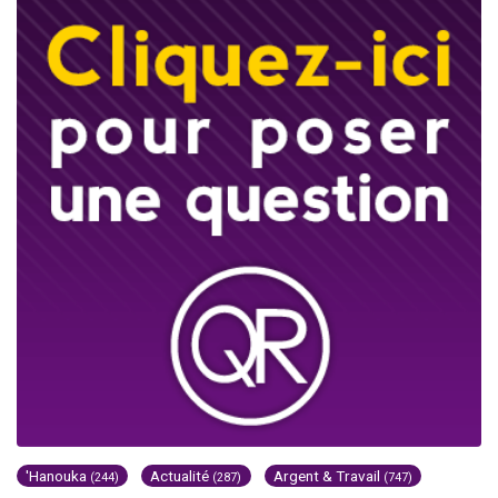
'Hanouka
Actualité
Argent & Travail
(244)
(287)
(747)