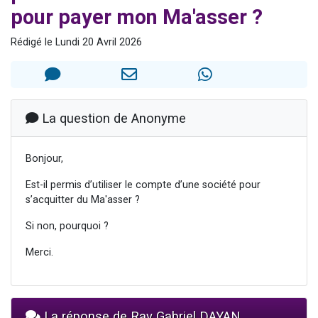
pour payer mon Ma'asser ?
Il reste 49 places pour étudier en groupe sur Zoom
12 nouvelles musiques dans Torah-Box Music
Rédigé le Lundi 20 Avril 2026
3 personnes viennent de nous rejoindre sur WhatsApp
2 personnes viennent de nous rejoindre sur WhatsApp
2 personnes viennent de nous rejoindre sur WhatsApp
La question de Anonyme
Bonjour,
Est-il permis d’utiliser le compte d’une société pour
s’acquitter du Ma'asser ?
Si non, pourquoi ?
Merci.
La réponse de Rav Gabriel DAYAN