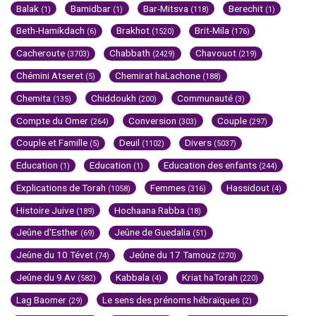
Balak
Bamidbar
Bar-Mitsva
Berechit
(1)
(1)
(118)
(1)
Beth-Hamikdach
Brakhot
Brit-Mila
(6)
(1520)
(176)
Cacheroute
Chabbath
Chavouot
(3703)
(2429)
(219)
Chémini Atseret
Chemirat haLachone
(5)
(188)
Chemita
Chiddoukh
Communauté
(135)
(200)
(3)
Compte du Omer
Conversion
Couple
(264)
(303)
(297)
Couple et Famille
Deuil
Divers
(5)
(1102)
(5037)
Education
Education
Education des enfants
(1)
(1)
(244)
Explications de Torah
Femmes
Hassidout
(1058)
(316)
(4)
Histoire Juive
Hochaana Rabba
(189)
(18)
Jeûne d'Esther
Jeûne de Guedalia
(69)
(51)
Jeûne du 10 Tévet
Jeûne du 17 Tamouz
(74)
(270)
Jeûne du 9 Av
Kabbala
Kriat haTorah
(582)
(4)
(220)
Lag Baomer
Le sens des prénoms hébraïques
(29)
(2)