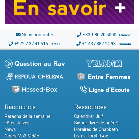
Nous contacter
+33.1.80.20.5000
France
+972.2.37.41.515
+1.437.887.14.93
Israël
Canada
Raccourcis
Ressources
Paracha de la semaine
Calendrier Juif
Fêtes Juives
Sidour (livre de prière)
News
Horaires de Chabbath
Cours Mp3-Vidéo
Livres Torah-Box