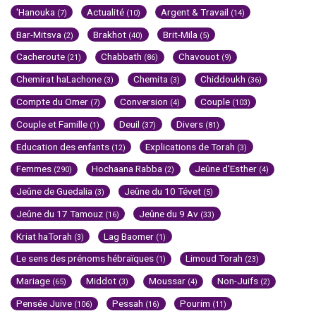
'Hanouka
Actualité
Argent & Travail
(7)
(10)
(14)
Bar-Mitsva
Brakhot
Brit-Mila
(2)
(40)
(5)
Cacheroute
Chabbath
Chavouot
(21)
(86)
(9)
Chemirat haLachone
Chemita
Chiddoukh
(3)
(3)
(36)
Compte du Omer
Conversion
Couple
(7)
(4)
(103)
Couple et Famille
Deuil
Divers
(1)
(37)
(81)
Education des enfants
Explications de Torah
(12)
(3)
Femmes
Hochaana Rabba
Jeûne d'Esther
(290)
(2)
(4)
Jeûne de Guedalia
Jeûne du 10 Tévet
(3)
(5)
Jeûne du 17 Tamouz
Jeûne du 9 Av
(16)
(33)
Kriat haTorah
Lag Baomer
(3)
(1)
Le sens des prénoms hébraïques
Limoud Torah
(1)
(23)
Mariage
Middot
Moussar
Non-Juifs
(65)
(3)
(4)
(2)
Pensée Juive
Pessah
Pourim
(106)
(16)
(11)