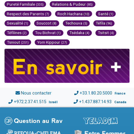
Pureté Familiale
Relations & Pudeur
(335)
(85)
Respect des Parents
Roch Hachana
Santé
(7)
(10)
(1)
Sexualité
Souccot
Techouva
Téfila
(1)
(8)
(5)
(96)
Téfilines
Tou Bichvat
Tsédaka
Tsitsit
(2)
(1)
(4)
(4)
Tsniout
Yom Kippour
(251)
(27)
Nous contacter
+33.1.80.20.5000
France
+972.2.37.41.515
+1.437.887.14.93
Israël
Canada