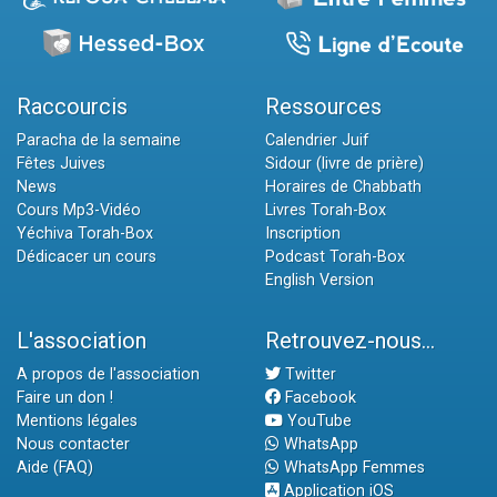
Raccourcis
Ressources
Paracha de la semaine
Calendrier Juif
Fêtes Juives
Sidour (livre de prière)
News
Horaires de Chabbath
Cours Mp3-Vidéo
Livres Torah-Box
Yéchiva Torah-Box
Inscription
Dédicacer un cours
Podcast Torah-Box
English Version
L'association
Retrouvez-nous...
A propos de l'association
Twitter
Faire un don !
Facebook
Mentions légales
YouTube
Nous contacter
WhatsApp
Aide (FAQ)
WhatsApp Femmes
Application iOS