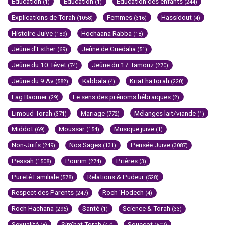
Education
Education
Education des enfants
(1)
(1)
(244)
Explications de Torah
Femmes
Hassidout
(1058)
(316)
(4)
Histoire Juive
Hochaana Rabba
(189)
(18)
Jeûne d'Esther
Jeûne de Guedalia
(69)
(51)
Jeûne du 10 Tévet
Jeûne du 17 Tamouz
(74)
(270)
Jeûne du 9 Av
Kabbala
Kriat haTorah
(582)
(4)
(220)
Lag Baomer
Le sens des prénoms hébraïques
(29)
(2)
Limoud Torah
Mariage
Mélanges lait/viande
(371)
(772)
(1)
Middot
Moussar
Musique juive
(69)
(154)
(1)
Non-Juifs
Nos Sages
Pensée Juive
(249)
(131)
(3087)
Pessah
Pourim
Prières
(1508)
(274)
(3)
Pureté Familiale
Relations & Pudeur
(578)
(528)
Respect des Parents
Roch 'Hodech
(247)
(4)
Roch Hachana
Santé
Science & Torah
(296)
(1)
(33)
Sexualité
Sim'hat Torah
Souccot