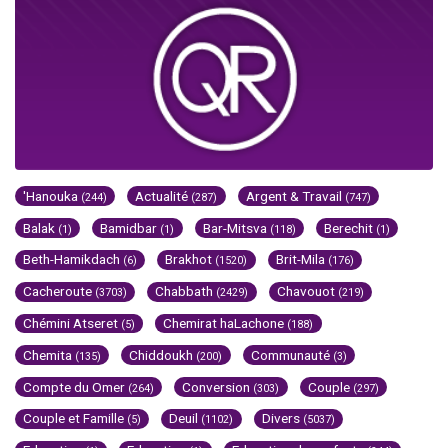
'Hanouka
Actualité
Argent & Travail
(244)
(287)
(747)
Balak
Bamidbar
Bar-Mitsva
Berechit
(1)
(1)
(118)
(1)
Beth-Hamikdach
Brakhot
Brit-Mila
(6)
(1520)
(176)
Cacheroute
Chabbath
Chavouot
(3703)
(2429)
(219)
Chémini Atseret
Chemirat haLachone
(5)
(188)
Chemita
Chiddoukh
Communauté
(135)
(200)
(3)
Compte du Omer
Conversion
Couple
(264)
(303)
(297)
Couple et Famille
Deuil
Divers
(5)
(1102)
(5037)