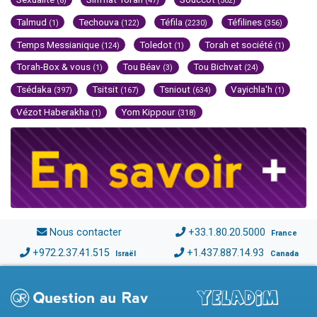
(8)
(47)
(502)
Talmud
Techouva
Téfila
Téfilines
(1)
(122)
(2230)
(356)
Temps Messianique
Toledot
Torah et société
(124)
(1)
(1)
Torah-Box & vous
Tou Béav
Tou Bichvat
(1)
(3)
(24)
Tsédaka
Tsitsit
Tsniout
Vayichla'h
(397)
(167)
(634)
(1)
Vézot Haberakha
Yom Kippour
(1)
(318)
Nous contacter
+33.1.80.20.5000
France
+972.2.37.41.515
+1.437.887.14.93
Israël
Canada