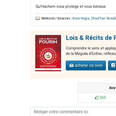
Qu’Hachem vous protège et vous bénisse.
Mékorot / Sources :
Biour Hagra
,
Choul'han 'Aroukh
Lois & Récits de
Comprendre le sens et applique
de la Méguila d'Esther, réflexion
acheter ce livre
Ave
OUI