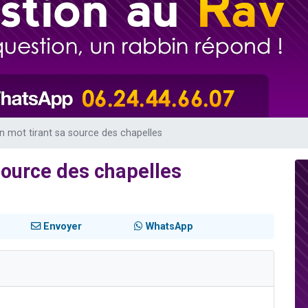
 viennent de demander une bénédiction
49 places pour étudier en groupe sur Zoom
de donner son Maasser
ent de donner son Maasser
viennent de nous rejoindre sur WhatsApp
 un mot tirant sa source des chapelles
 source des chapelles
Envoyer
WhatsApp