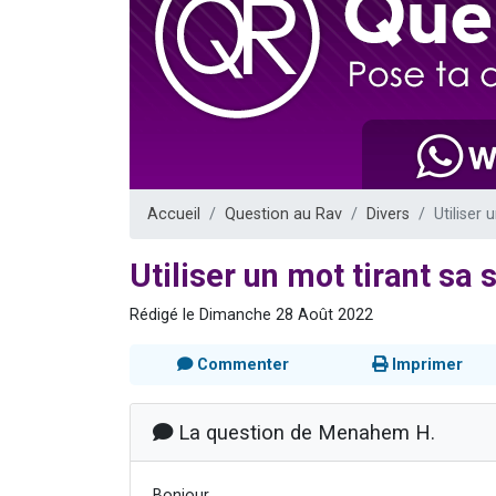
61 personnes
Il reste 
Ariel vient 
Nathaniel vi
4 personnes 
Accueil
Question au Rav
Divers
Utiliser
Utiliser un mot tirant sa
Rédigé le Dimanche 28 Août 2022
Commenter
Imprimer
La question de Menahem H.
Bonjour,