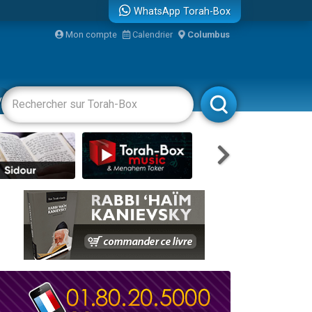
WhatsApp Torah-Box
Mon compte
Calendrier
Columbus
re
vertissements
Livres
Rabbanim
travers le temps