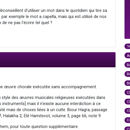
déconseillent d'utiliser un mot dans le quotidien qui tire sa
, par exemple le mot a capella, mais qui est utilisé de nos
de ne pas l'écrire tel quel ?
'
A
B
B
B
d'une œuvre chorale exécutée sans accompagnement.
C
n au style des œuvres musicales religieuses exécutées dans
C
s instruments] mais il n'existe aucune interdiction à ce
ité mais de choses liées à un culte. Biour Hagra, passage
C
7, Halakha 2, Elé Hamitsvot, volume 3, page 66, note 9.
C
hem, pour toute question supplémentaire.
C