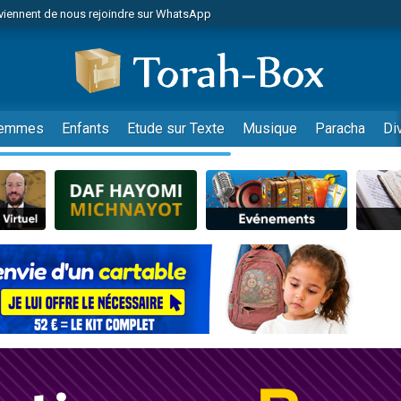
viennent de nous rejoindre sur WhatsApp
de donner son Maasser
es viennent de faire un don pour 5 jours de vacances aux Orphelins
es viennent de faire un don pour Diane, 80 ans, dans un appartement insalub
viennent de nous rejoindre sur WhatsApp
emmes
Enfants
Etude sur Texte
Musique
Paracha
Di
 viennent de demander une bénédiction
nnes viennent de faire un don pour Sauvez la jambe de Yohan
49 places pour étudier en groupe sur Zoom
lles musiques dans Torah-Box Music
viennent de nous rejoindre sur WhatsApp
viennent de nous rejoindre sur WhatsApp
les musiques dans Torah-Box Music
viennent de nous rejoindre sur WhatsApp
es viennent de faire un don pour Tsédaka : pauvres d'Israel
sion radio : Visions de grandeur n°104 : Le Chabbath et le Birkat Hamazone à 