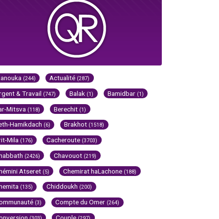
Hanouka
Actualité
(244)
(287)
rgent & Travail
Balak
Bamidbar
(747)
(1)
(1)
ar-Mitsva
Berechit
(118)
(1)
eth-Hamikdach
Brakhot
(6)
(1518)
rit-Mila
Cacheroute
(176)
(3703)
habbath
Chavouot
(2426)
(219)
hémini Atseret
Chemirat haLachone
(5)
(188)
hemita
Chiddoukh
(135)
(200)
ommunauté
Compte du Omer
(3)
(264)
onversion
Couple
(303)
(297)