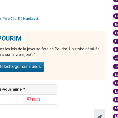
C
E
 - Yoré Déa
,
Élé Hamitsvot
.
E
E
 POURIM
H
r les lois de la joyeuse fête de Pourim. L'histoire détaillée
H
s sur la vraie joie"..."
J
télécharger sur iTunes
J
K
L
z-vous aimé ?
L
NON
L
M
M