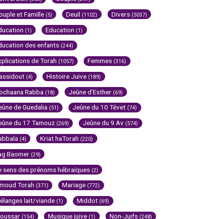
ouple et Famille
Deuil
Divers
(5)
(1102)
(5037)
ducation
Education
(1)
(1)
ducation des enfants
(244)
xplications de Torah
Femmes
(1057)
(316)
assidout
Histoire Juive
(4)
(189)
ochaana Rabba
Jeûne d'Esther
(18)
(69)
eûne de Guedalia
Jeûne du 10 Tévet
(51)
(74)
eûne du 17 Tamouz
Jeûne du 9 Av
(269)
(574)
abbala
Kriat haTorah
(4)
(220)
ag Baomer
(29)
e sens des prénoms hébraïques
(2)
imoud Torah
Mariage
(371)
(772)
élanges lait/viande
Middot
(1)
(69)
oussar
Musique juive
Non-Juifs
(154)
(1)
(248)