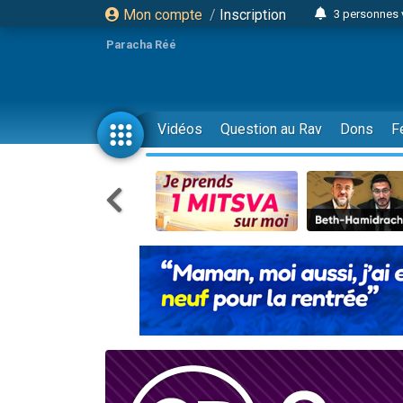
Mon compte
/
Inscription
3 personnes 
Odaya vient 
Paracha Réé
3 personn
3 personn
2 personnes 
Vidéos
Question au Rav
Dons
F
13 personnes
30 perso
Il reste 
12 nouve
3 personnes 
2 personnes 
2 nouvel
3 personnes 
8 personn
Nouvelle émis