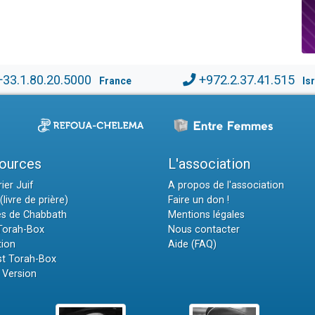
+33.1.80.20.5000
+972.2.37.41.515
France
Is
ources
L'association
ier Juif
A propos de l'association
(livre de prière)
Faire un don !
es de Chabbath
Mentions légales
 Torah-Box
Nous contacter
tion
Aide (FAQ)
t Torah-Box
 Version