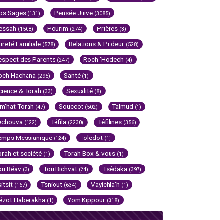
os Sages
Pensée Juive
(131)
(3085)
essah
Pourim
Prières
(1508)
(274)
(3)
ureté Familiale
Relations & Pudeur
(578)
(528)
espect des Parents
Roch 'Hodech
(247)
(4)
och Hachana
Santé
(295)
(1)
cience & Torah
Sexualité
(33)
(8)
im'hat Torah
Souccot
Talmud
(47)
(502)
(1)
echouva
Téfila
Téfilines
(122)
(2230)
(356)
emps Messianique
Toledot
(124)
(1)
orah et société
Torah-Box & vous
(1)
(1)
ou Béav
Tou Bichvat
Tsédaka
(3)
(24)
(397)
sitsit
Tsniout
Vayichla'h
(167)
(634)
(1)
ézot Haberakha
Yom Kippour
(1)
(318)