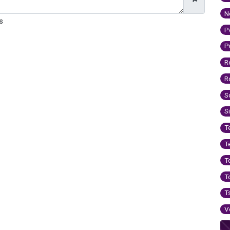
N
s
P
P
R
R
S
S
T
T
T
T
T
V