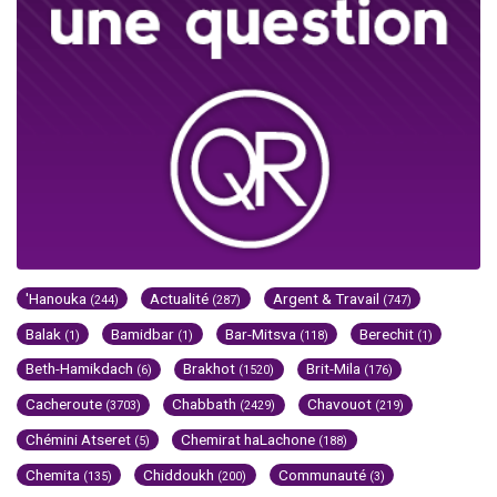
'Hanouka
Actualité
Argent & Travail
(244)
(287)
(747)
Balak
Bamidbar
Bar-Mitsva
Berechit
(1)
(1)
(118)
(1)
Beth-Hamikdach
Brakhot
Brit-Mila
(6)
(1520)
(176)
Cacheroute
Chabbath
Chavouot
(3703)
(2429)
(219)
Chémini Atseret
Chemirat haLachone
(5)
(188)
Chemita
Chiddoukh
Communauté
(135)
(200)
(3)