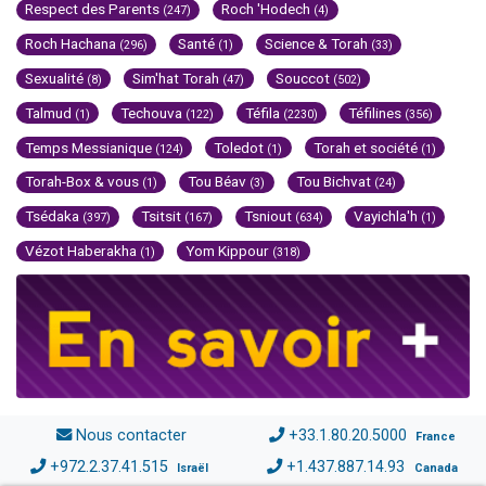
Respect des Parents
Roch 'Hodech
(247)
(4)
Roch Hachana
Santé
Science & Torah
(296)
(1)
(33)
Sexualité
Sim'hat Torah
Souccot
(8)
(47)
(502)
Talmud
Techouva
Téfila
Téfilines
(1)
(122)
(2230)
(356)
Temps Messianique
Toledot
Torah et société
(124)
(1)
(1)
Torah-Box & vous
Tou Béav
Tou Bichvat
(1)
(3)
(24)
Tsédaka
Tsitsit
Tsniout
Vayichla'h
(397)
(167)
(634)
(1)
Vézot Haberakha
Yom Kippour
(1)
(318)
Nous contacter
+33.1.80.20.5000
France
+972.2.37.41.515
+1.437.887.14.93
Israël
Canada