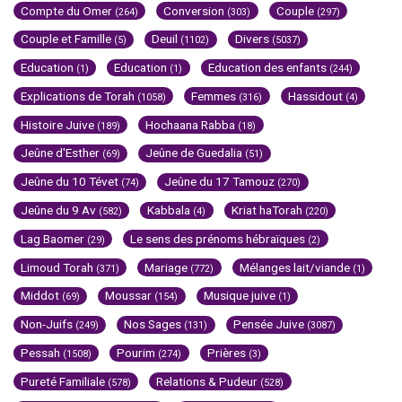
Compte du Omer
Conversion
Couple
(264)
(303)
(297)
Couple et Famille
Deuil
Divers
(5)
(1102)
(5037)
Education
Education
Education des enfants
(1)
(1)
(244)
Explications de Torah
Femmes
Hassidout
(1058)
(316)
(4)
Histoire Juive
Hochaana Rabba
(189)
(18)
Jeûne d'Esther
Jeûne de Guedalia
(69)
(51)
Jeûne du 10 Tévet
Jeûne du 17 Tamouz
(74)
(270)
Jeûne du 9 Av
Kabbala
Kriat haTorah
(582)
(4)
(220)
Lag Baomer
Le sens des prénoms hébraïques
(29)
(2)
Limoud Torah
Mariage
Mélanges lait/viande
(371)
(772)
(1)
Middot
Moussar
Musique juive
(69)
(154)
(1)
Non-Juifs
Nos Sages
Pensée Juive
(249)
(131)
(3087)
Pessah
Pourim
Prières
(1508)
(274)
(3)
Pureté Familiale
Relations & Pudeur
(578)
(528)