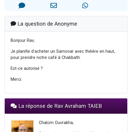
13 personnes viennent de demander une bénédiction
30 personnes viennent de faire un don pour Sauvez la jambe de Yohan
Il reste 49 places pour étudier en groupe sur Zoom
La question de Anonyme
12 nouvelles musiques dans Torah-Box Music
Bonjour Rav,
29 personnes viennent de demander une bénédiction
Je planifie d'acheter un Samovar avec théière en haut,
pour prendre notre café à Chabbath.
Est-ce autorisé ?
Merci.
La réponse de Rav Avraham TAIEB
Chalom Ouvrakha,