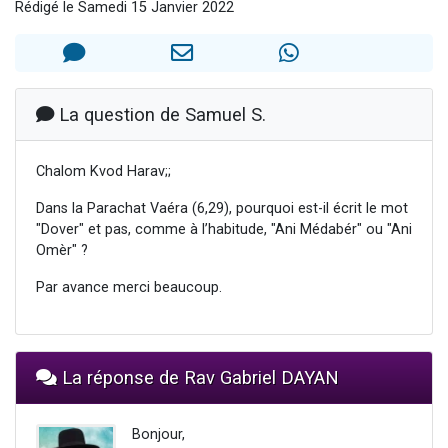
Rédigé le Samedi 15 Janvier 2022
13 personnes viennent de demander une bénédiction
30 personnes viennent de faire un don pour Sauvez la jambe de Yohan
Il reste 49 places pour étudier en groupe sur Zoom
12 nouvelles musiques dans Torah-Box Music
La question de Samuel S.
29 personnes viennent de demander une bénédiction
Chalom Kvod Harav;;
Dans la Parachat Vaéra (6,29), pourquoi est-il écrit le mot
"Dover" et pas, comme à l’habitude, "Ani Médabér" ou "Ani
Omèr" ?
Par avance merci beaucoup.
La réponse de Rav Gabriel DAYAN
Bonjour,