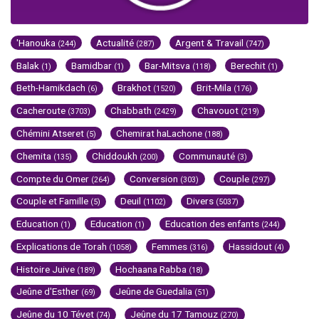
'Hanouka
Actualité
Argent & Travail
(244)
(287)
(747)
Balak
Bamidbar
Bar-Mitsva
Berechit
(1)
(1)
(118)
(1)
Beth-Hamikdach
Brakhot
Brit-Mila
(6)
(1520)
(176)
Cacheroute
Chabbath
Chavouot
(3703)
(2429)
(219)
Chémini Atseret
Chemirat haLachone
(5)
(188)
Chemita
Chiddoukh
Communauté
(135)
(200)
(3)
Compte du Omer
Conversion
Couple
(264)
(303)
(297)
Couple et Famille
Deuil
Divers
(5)
(1102)
(5037)
Education
Education
Education des enfants
(1)
(1)
(244)
Explications de Torah
Femmes
Hassidout
(1058)
(316)
(4)
Histoire Juive
Hochaana Rabba
(189)
(18)
Jeûne d'Esther
Jeûne de Guedalia
(69)
(51)
Jeûne du 10 Tévet
Jeûne du 17 Tamouz
(74)
(270)