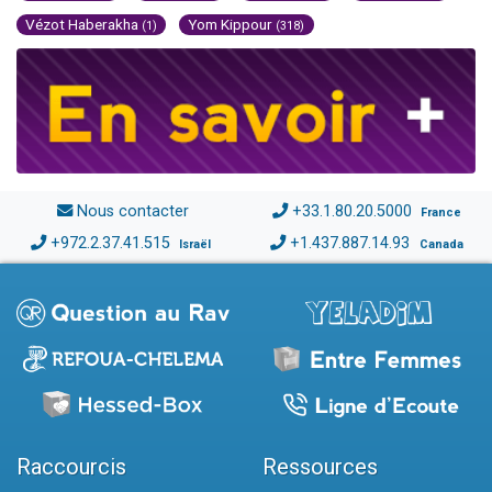
Vézot Haberakha
Yom Kippour
(1)
(318)
Nous contacter
+33.1.80.20.5000
France
+972.2.37.41.515
+1.437.887.14.93
Israël
Canada
Raccourcis
Ressources