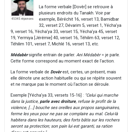
La forme verbale [Dovèr] se retrouve à
plusieurs endroits du Tanakh. Voir par
exemple, Béréchit 16, verset 13, Bamidbar
45345 réponses
32, verset 27, Dévarim 5, verset 1, Yécha'ya
9, verset 16, Yécha'ya 33, verset 15, Yécha'ya 45, verset
19, Yermiya [Jérémie] 40, verset 16, Téhilim 63, verset 12,
Téhilim 101, verset 7, Michlé 16, verset 13, etc.
Médabèr
signifie entrain de parler.
Ani Médabèr
= je parle.
Cette forme correspond au moment exact de l'action.
La forme verbale de
Dovèr
est, certes, un présent, mais
elle dénote une action habituelle ou qui se répète souvent
et ne marque pas le moment où l'action se déroule.
Exemple [Yécha'ya 33, versets 15-16] :
"Celui qui marche
dans la justice,
parle avec droiture
, refuse le profit de la
violence, [...] bouche ses oreilles aux propos sanguinaires,
ferme les yeux pour ne pas se complaire au mal. Celui-là
habitera dans les hauteurs, des forts bâtis sur les rochers
seront sa protection; son pain lui est garanti, sa ration