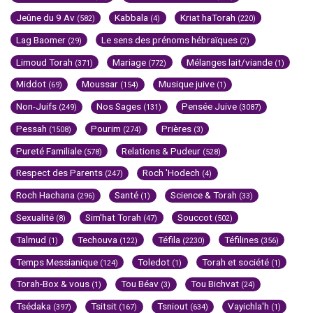
Jeûne du 9 Av
Kabbala
Kriat haTorah
(582)
(4)
(220)
Lag Baomer
Le sens des prénoms hébraïques
(29)
(2)
Limoud Torah
Mariage
Mélanges lait/viande
(371)
(772)
(1)
Middot
Moussar
Musique juive
(69)
(154)
(1)
Non-Juifs
Nos Sages
Pensée Juive
(249)
(131)
(3087)
Pessah
Pourim
Prières
(1508)
(274)
(3)
Pureté Familiale
Relations & Pudeur
(578)
(528)
Respect des Parents
Roch 'Hodech
(247)
(4)
Roch Hachana
Santé
Science & Torah
(296)
(1)
(33)
Sexualité
Sim'hat Torah
Souccot
(8)
(47)
(502)
Talmud
Techouva
Téfila
Téfilines
(1)
(122)
(2230)
(356)
Temps Messianique
Toledot
Torah et société
(124)
(1)
(1)
Torah-Box & vous
Tou Béav
Tou Bichvat
(1)
(3)
(24)
Tsédaka
Tsitsit
Tsniout
Vayichla'h
(397)
(167)
(634)
(1)