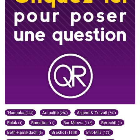
'Hanouka
Actualité
Argent & Travail
(244)
(287)
(747)
Balak
Bamidbar
Bar-Mitsva
Berechit
(1)
(1)
(118)
(1)
Beth-Hamikdach
Brakhot
Brit-Mila
(6)
(1518)
(176)