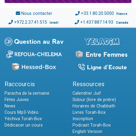
Nous contacter
+33.1.80.20.5000
France
+972.2.37.41.515
+1.437.887.14.93
Israël
Canada
Raccourcis
Ressources
Paracha de la semaine
Calendrier Juif
Fêtes Juives
Sidour (livre de prière)
News
Horaires de Chabbath
Cours Mp3-Vidéo
Livres Torah-Box
Yéchiva Torah-Box
Inscription
Dédicacer un cours
Podcast Torah-Box
English Version