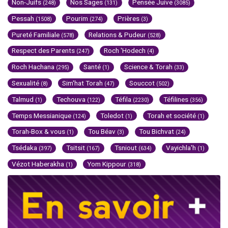
Non-Juifs
Nos Sages
Pensée Juive
(248)
(131)
(3085)
Pessah
Pourim
Prières
(1508)
(274)
(3)
Pureté Familiale
Relations & Pudeur
(578)
(528)
Respect des Parents
Roch 'Hodech
(247)
(4)
Roch Hachana
Santé
Science & Torah
(295)
(1)
(33)
Sexualité
Sim'hat Torah
Souccot
(8)
(47)
(502)
Talmud
Techouva
Téfila
Téfilines
(1)
(122)
(2230)
(356)
Temps Messianique
Toledot
Torah et société
(124)
(1)
(1)
Torah-Box & vous
Tou Béav
Tou Bichvat
(1)
(3)
(24)
Tsédaka
Tsitsit
Tsniout
Vayichla'h
(397)
(167)
(634)
(1)
Vézot Haberakha
Yom Kippour
(1)
(318)