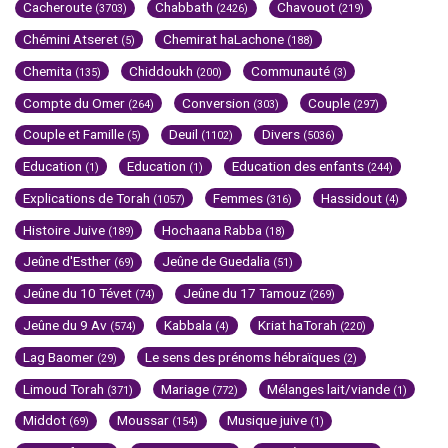
Cacheroute
Chabbath
Chavouot
(3703)
(2426)
(219)
Chémini Atseret
Chemirat haLachone
(5)
(188)
Chemita
Chiddoukh
Communauté
(135)
(200)
(3)
Compte du Omer
Conversion
Couple
(264)
(303)
(297)
Couple et Famille
Deuil
Divers
(5)
(1102)
(5036)
Education
Education
Education des enfants
(1)
(1)
(244)
Explications de Torah
Femmes
Hassidout
(1057)
(316)
(4)
Histoire Juive
Hochaana Rabba
(189)
(18)
Jeûne d'Esther
Jeûne de Guedalia
(69)
(51)
Jeûne du 10 Tévet
Jeûne du 17 Tamouz
(74)
(269)
Jeûne du 9 Av
Kabbala
Kriat haTorah
(574)
(4)
(220)
Lag Baomer
Le sens des prénoms hébraïques
(29)
(2)
Limoud Torah
Mariage
Mélanges lait/viande
(371)
(772)
(1)
Middot
Moussar
Musique juive
(69)
(154)
(1)