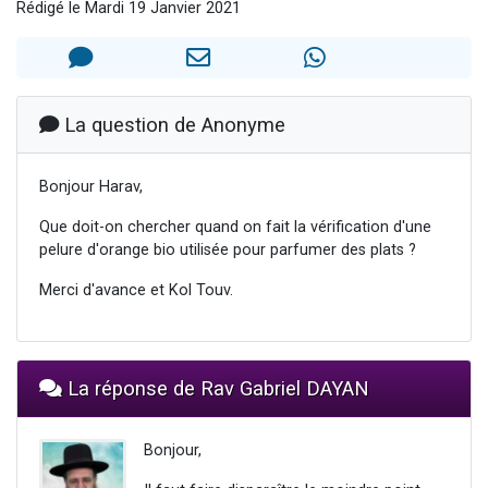
Rédigé le Mardi 19 Janvier 2021
6 personnes viennent de faire un don pour 5 enfants déjà orphelins risquent de perdre leur maman
2 personnes viennent de faire un don pour Reloger Rivka, 6 enfants, victime de violences...
10 personnes viennent de demander une bénédiction
Il reste 49 places pour étudier en groupe sur Zoom
La question de Anonyme
3 personnes viennent de faire un don pour Diane, 80 ans, dans un appartement insalubre
Bonjour Harav,
Que doit-on chercher quand on fait la vérification d'une
pelure d'orange bio utilisée pour parfumer des plats ?
Merci d'avance et Kol Touv.
La réponse de Rav Gabriel DAYAN
Bonjour,