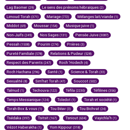
Lag Baomer
Le sens des prénoms hébraïques
(29)
(2)
Limoud Torah
Mariage
Mélanges lait/viande
(371)
(772)
(1)
Middot
Moussar
Musique juive
(69)
(154)
(1)
Non-Juifs
Nos Sages
Pensée Juive
(249)
(131)
(3087)
Pessah
Pourim
Prières
(1508)
(274)
(3)
Pureté Familiale
Relations & Pudeur
(578)
(528)
Respect des Parents
Roch 'Hodech
(247)
(4)
Roch Hachana
Santé
Science & Torah
(296)
(1)
(33)
Sexualité
Sim'hat Torah
Souccot
(8)
(47)
(502)
Talmud
Techouva
Téfila
Téfilines
(1)
(122)
(2230)
(356)
Temps Messianique
Toledot
Torah et société
(124)
(1)
(1)
Torah-Box & vous
Tou Béav
Tou Bichvat
(1)
(3)
(24)
Tsédaka
Tsitsit
Tsniout
Vayichla'h
(397)
(167)
(634)
(1)
Vézot Haberakha
Yom Kippour
(1)
(318)