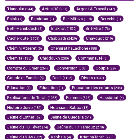
'Hanouka
Actualité
Argent & Travail
(244)
(287)
(747)
Balak
Bamidbar
Bar-Mitsva
Berechit
(1)
(1)
(118)
(1)
Beth-Hamikdach
Brakhot
Brit-Mila
(6)
(1520)
(176)
Cacheroute
Chabbath
Chavouot
(3703)
(2429)
(219)
Chémini Atseret
Chemirat haLachone
(5)
(188)
Chemita
Chiddoukh
Communauté
(135)
(200)
(3)
Compte du Omer
Conversion
Couple
(264)
(303)
(297)
Couple et Famille
Deuil
Divers
(5)
(1102)
(5037)
Education
Education
Education des enfants
(1)
(1)
(244)
Explications de Torah
Femmes
Hassidout
(1058)
(316)
(4)
Histoire Juive
Hochaana Rabba
(189)
(18)
Jeûne d'Esther
Jeûne de Guedalia
(69)
(51)
Jeûne du 10 Tévet
Jeûne du 17 Tamouz
(74)
(270)
Jeûne du 9 Av
Kabbala
Kriat haTorah
(582)
(4)
(220)