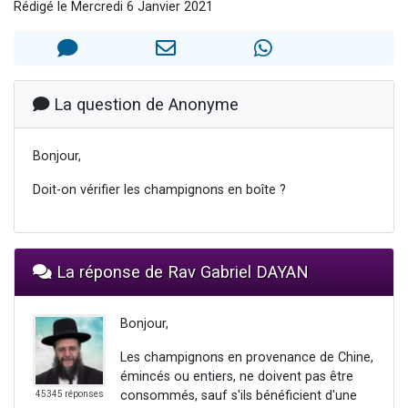
Rédigé le Mercredi 6 Janvier 2021
Il reste 49 places pour étudier en groupe sur Zoom
Eva vient de donner son Maasser
4 personnes viennent de nous rejoindre sur WhatsApp
3 personnes viennent de nous rejoindre sur WhatsApp
La question de Anonyme
3 personnes viennent de faire un don pour Événements Torah-Box
Bonjour,
Doit-on vérifier les champignons en boîte ?
La réponse de Rav Gabriel DAYAN
Bonjour,
Les champignons en provenance de Chine,
émincés ou entiers, ne doivent pas être
consommés, sauf s'ils bénéficient d'une
45345 réponses