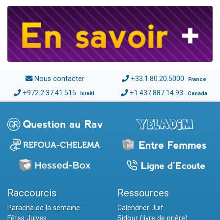
Nous contacter
+33.1.80.20.5000
France
+972.2.37.41.515
+1.437.887.14.93
Israël
Canada
Raccourcis
Ressources
Paracha de la semaine
Calendrier Juif
Fêtes Juives
Sidour (livre de prière)