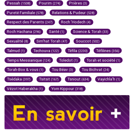
Pessah
Pourim
Prières
(1508)
(274)
(3)
Pureté Familiale
Relations & Pudeur
(578)
(528)
Respect des Parents
Roch 'Hodech
(247)
(4)
Roch Hachana
Santé
Science & Torah
(296)
(1)
(33)
Sexualité
Sim'hat Torah
Souccot
(8)
(47)
(502)
Talmud
Techouva
Téfila
Téfilines
(1)
(122)
(2230)
(356)
Temps Messianique
Toledot
Torah et société
(124)
(1)
(1)
Torah-Box & vous
Tou Béav
Tou Bichvat
(1)
(3)
(24)
Tsédaka
Tsitsit
Tsniout
Vayichla'h
(397)
(167)
(634)
(1)
Vézot Haberakha
Yom Kippour
(1)
(318)