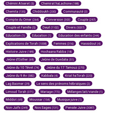
Chémini Atseret
Chemirat haLachone
(5)
(188)
Chemita
Chiddoukh
Communauté
(135)
(200)
(3)
Compte du Omer
Conversion
Couple
(264)
(303)
(297)
Couple et Famille
Deuil
Divers
(5)
(1102)
(5037)
Education
Education
Education des enfants
(1)
(1)
(244)
Explications de Torah
Femmes
Hassidout
(1058)
(316)
(4)
Histoire Juive
Hochaana Rabba
(189)
(18)
Jeûne d'Esther
Jeûne de Guedalia
(69)
(51)
Jeûne du 10 Tévet
Jeûne du 17 Tamouz
(74)
(270)
Jeûne du 9 Av
Kabbala
Kriat haTorah
(582)
(4)
(220)
Lag Baomer
Le sens des prénoms hébraïques
(29)
(2)
Limoud Torah
Mariage
Mélanges lait/viande
(371)
(772)
(1)
Middot
Moussar
Musique juive
(69)
(154)
(1)
Non-Juifs
Nos Sages
Pensée Juive
(249)
(131)
(3087)