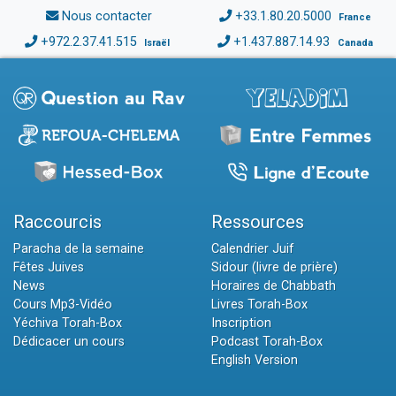
Nous contacter
+33.1.80.20.5000
France
+972.2.37.41.515
+1.437.887.14.93
Israël
Canada
Raccourcis
Ressources
Paracha de la semaine
Calendrier Juif
Fêtes Juives
Sidour (livre de prière)
News
Horaires de Chabbath
Cours Mp3-Vidéo
Livres Torah-Box
Yéchiva Torah-Box
Inscription
Dédicacer un cours
Podcast Torah-Box
English Version