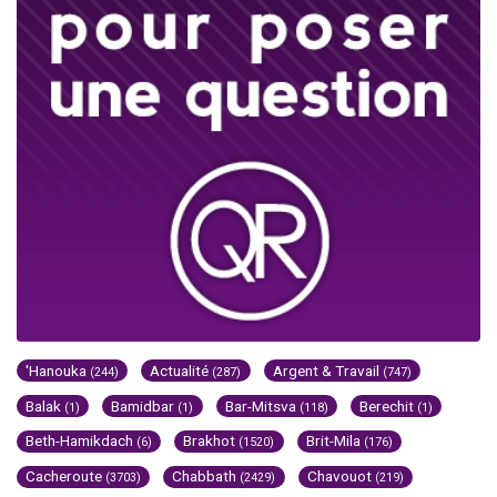
'Hanouka
Actualité
Argent & Travail
(244)
(287)
(747)
Balak
Bamidbar
Bar-Mitsva
Berechit
(1)
(1)
(118)
(1)
Beth-Hamikdach
Brakhot
Brit-Mila
(6)
(1520)
(176)
Cacheroute
Chabbath
Chavouot
(3703)
(2429)
(219)