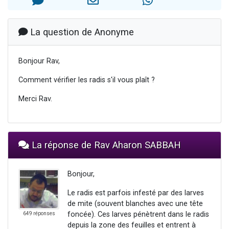
4 personnes viennent de nous rejoindre sur WhatsApp
3 personnes viennent de nous rejoindre sur WhatsApp
La question de Anonyme
3 personnes viennent de faire un don pour 5 jours de vacances aux Orphelins
Odaya vient de donner son Maasser
Bonjour Rav,
2 personnes viennent de faire un don pour Tsédaka : pauvres d'Israel
Comment vérifier les radis s'il vous plaît ?
Merci Rav.
La réponse de Rav Aharon SABBAH
Bonjour,
Le radis est parfois infesté par des larves
de mite (souvent blanches avec une tête
foncée). Ces larves pénètrent dans le radis
649 réponses
depuis la zone des feuilles et entrent à