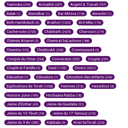
'Hanouka
Actualité
Argent & Travail
(244)
(287)
(747)
Balak
Bamidbar
Bar-Mitsva
Berechit
(1)
(1)
(118)
(1)
Beth-Hamikdach
Brakhot
Brit-Mila
(6)
(1520)
(176)
Cacheroute
Chabbath
Chavouot
(3703)
(2429)
(219)
Chémini Atseret
Chemirat haLachone
(5)
(188)
Chemita
Chiddoukh
Communauté
(135)
(200)
(3)
Compte du Omer
Conversion
Couple
(264)
(303)
(297)
Couple et Famille
Deuil
Divers
(5)
(1102)
(5037)
Education
Education
Education des enfants
(1)
(1)
(244)
Explications de Torah
Femmes
Hassidout
(1058)
(316)
(4)
Histoire Juive
Hochaana Rabba
(189)
(18)
Jeûne d'Esther
Jeûne de Guedalia
(69)
(51)
Jeûne du 10 Tévet
Jeûne du 17 Tamouz
(74)
(270)
Jeûne du 9 Av
Kabbala
Kriat haTorah
(582)
(4)
(220)