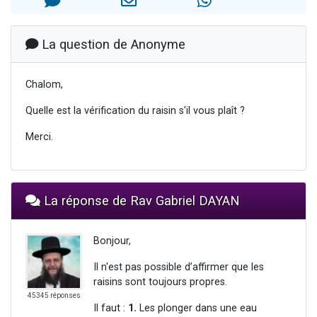
13 personnes viennent de demander une bénédiction
30 personnes viennent de faire un don pour Sauvez la jambe de Yohan
La question de Anonyme
Il reste 49 places pour étudier en groupe sur Zoom
12 nouvelles musiques dans Torah-Box Music
Chalom,
29 personnes viennent de demander une bénédiction
Quelle est la vérification du raisin s'il vous plaît ?
Merci.
La réponse de Rav Gabriel DAYAN
Bonjour,
Il n'est pas possible d’affirmer que les
raisins sont toujours propres.
45345 réponses
Il faut :
1.
Les plonger dans une eau