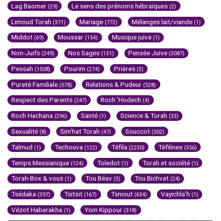
Lag Baomer
Le sens des prénoms hébraïques
(29)
(2)
Limoud Torah
Mariage
Mélanges lait/viande
(371)
(772)
(1)
Middot
Moussar
Musique juive
(69)
(154)
(1)
Non-Juifs
Nos Sages
Pensée Juive
(249)
(131)
(3087)
Pessah
Pourim
Prières
(1508)
(274)
(3)
Pureté Familiale
Relations & Pudeur
(578)
(528)
Respect des Parents
Roch 'Hodech
(247)
(4)
Roch Hachana
Santé
Science & Torah
(296)
(1)
(33)
Sexualité
Sim'hat Torah
Souccot
(8)
(47)
(502)
Talmud
Techouva
Téfila
Téfilines
(1)
(122)
(2230)
(356)
Temps Messianique
Toledot
Torah et société
(124)
(1)
(1)
Torah-Box & vous
Tou Béav
Tou Bichvat
(1)
(3)
(24)
Tsédaka
Tsitsit
Tsniout
Vayichla'h
(397)
(167)
(634)
(1)
Vézot Haberakha
Yom Kippour
(1)
(318)