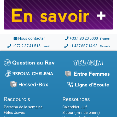
Nous contacter
+33.1.80.20.5000
France
+972.2.37.41.515
+1.437.887.14.93
Israël
Canada
Raccourcis
Ressources
Paracha de la semaine
Calendrier Juif
Fêtes Juives
Sidour (livre de prière)