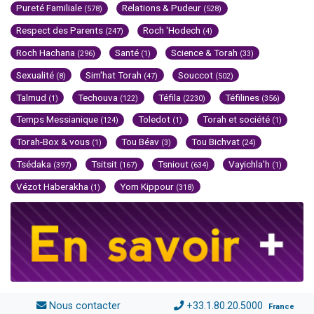
Pureté Familiale
Relations & Pudeur
(578)
(528)
Respect des Parents
Roch 'Hodech
(247)
(4)
Roch Hachana
Santé
Science & Torah
(296)
(1)
(33)
Sexualité
Sim'hat Torah
Souccot
(8)
(47)
(502)
Talmud
Techouva
Téfila
Téfilines
(1)
(122)
(2230)
(356)
Temps Messianique
Toledot
Torah et société
(124)
(1)
(1)
Torah-Box & vous
Tou Béav
Tou Bichvat
(1)
(3)
(24)
Tsédaka
Tsitsit
Tsniout
Vayichla'h
(397)
(167)
(634)
(1)
Vézot Haberakha
Yom Kippour
(1)
(318)
Nous contacter
+33.1.80.20.5000
France