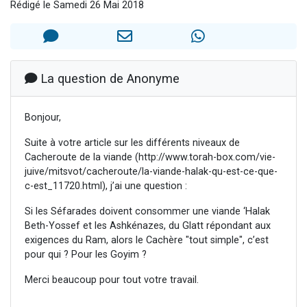
Rédigé le Samedi 26 Mai 2018
13 personnes viennent de demander une bénédiction
30 personnes viennent de faire un don pour Sauvez la jambe de Yohan
Il reste 49 places pour étudier en groupe sur Zoom
12 nouvelles musiques dans Torah-Box Music
La question de Anonyme
29 personnes viennent de demander une bénédiction
Bonjour,
Suite à votre article sur les différents niveaux de
Cacheroute de la viande (http://www.torah-box.com/vie-
juive/mitsvot/cacheroute/la-viande-halak-qu-est-ce-que-
c-est_11720.html), j’ai une question :
Si les Séfarades doivent consommer une viande ‘Halak
Beth-Yossef et les Ashkénazes, du Glatt répondant aux
exigences du Ram, alors le Cachère "tout simple", c’est
pour qui ? Pour les Goyim ?
Merci beaucoup pour tout votre travail.