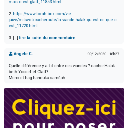
mais-c-est-glatt_11853.html
2.
https://www.torah-box.com/vie-
juive/mitsvot/cacheroute/la-viande-halak-qu-est-ce-que-c-
est_11720.html
3. [...]
lire la suite du commentaire
Angele C.
09/12/2020 - 18h27
Quelle différence y a t-il entre ces viandes ? cacher,Halak
beth Yossef et Glatt?
Merci et hag hanouka saméah