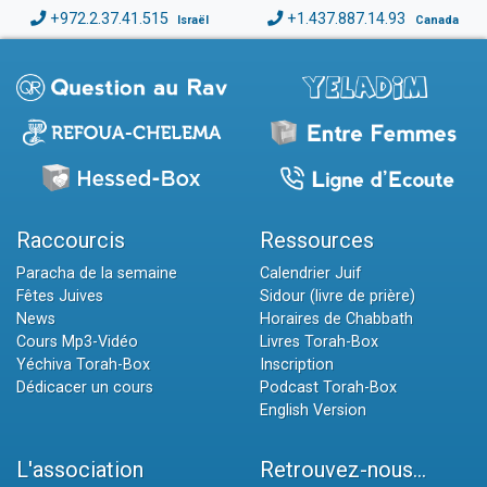
+972.2.37.41.515
+1.437.887.14.93
Israël
Canada
Raccourcis
Ressources
Paracha de la semaine
Calendrier Juif
Fêtes Juives
Sidour (livre de prière)
News
Horaires de Chabbath
Cours Mp3-Vidéo
Livres Torah-Box
Yéchiva Torah-Box
Inscription
Dédicacer un cours
Podcast Torah-Box
English Version
L'association
Retrouvez-nous...