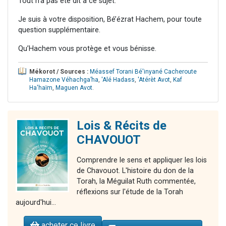
Tout n’a pas été dit à ce sujet.
Je suis à votre disposition, Bé’ézrat Hachem, pour toute
question supplémentaire.
Qu’Hachem vous protège et vous bénisse.
Mékorot / Sources :
Méassef Torani Bé'inyané Cacheroute
Hamazone Véhachga’ha
,
'Alé Hadass
,
'Atérèt Avot
,
Kaf
Ha'haïm
,
Maguen Avot
.
Lois & Récits de
CHAVOUOT
Comprendre le sens et appliquer les lois
de Chavouot. L'histoire du don de la
Torah, la Méguilat Ruth commentée,
réflexions sur l'étude de la Torah
aujourd'hui...
acheter ce livre