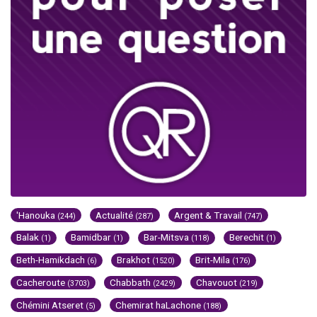
'Hanouka
Actualité
Argent & Travail
(244)
(287)
(747)
Balak
Bamidbar
Bar-Mitsva
Berechit
(1)
(1)
(118)
(1)
Beth-Hamikdach
Brakhot
Brit-Mila
(6)
(1520)
(176)
Cacheroute
Chabbath
Chavouot
(3703)
(2429)
(219)
Chémini Atseret
Chemirat haLachone
(5)
(188)