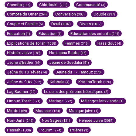
Chemita
Chiddoukh
Communauté
(135)
(200)
(3)
Compte du Omer
Conversion
Couple
(264)
(303)
(297)
Couple et Famille
Deuil
Divers
(5)
(1102)
(5037)
Education
Education
Education des enfants
(1)
(1)
(244)
Explications de Torah
Femmes
Hassidout
(1058)
(316)
(4)
Histoire Juive
Hochaana Rabba
(189)
(18)
Jeûne d'Esther
Jeûne de Guedalia
(69)
(51)
Jeûne du 10 Tévet
Jeûne du 17 Tamouz
(74)
(270)
Jeûne du 9 Av
Kabbala
Kriat haTorah
(582)
(4)
(220)
Lag Baomer
Le sens des prénoms hébraïques
(29)
(2)
Limoud Torah
Mariage
Mélanges lait/viande
(371)
(772)
(1)
Middot
Moussar
Musique juive
(69)
(154)
(1)
Non-Juifs
Nos Sages
Pensée Juive
(249)
(131)
(3087)
Pessah
Pourim
Prières
(1508)
(274)
(3)