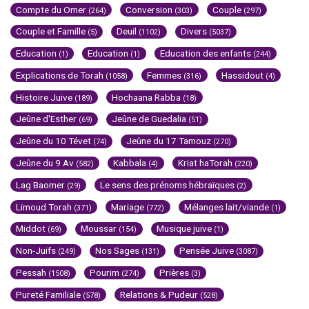
Compte du Omer
Conversion
Couple
(264)
(303)
(297)
Couple et Famille
Deuil
Divers
(5)
(1102)
(5037)
Education
Education
Education des enfants
(1)
(1)
(244)
Explications de Torah
Femmes
Hassidout
(1058)
(316)
(4)
Histoire Juive
Hochaana Rabba
(189)
(18)
Jeûne d'Esther
Jeûne de Guedalia
(69)
(51)
Jeûne du 10 Tévet
Jeûne du 17 Tamouz
(74)
(270)
Jeûne du 9 Av
Kabbala
Kriat haTorah
(582)
(4)
(220)
Lag Baomer
Le sens des prénoms hébraïques
(29)
(2)
Limoud Torah
Mariage
Mélanges lait/viande
(371)
(772)
(1)
Middot
Moussar
Musique juive
(69)
(154)
(1)
Non-Juifs
Nos Sages
Pensée Juive
(249)
(131)
(3087)
Pessah
Pourim
Prières
(1508)
(274)
(3)
Pureté Familiale
Relations & Pudeur
(578)
(528)