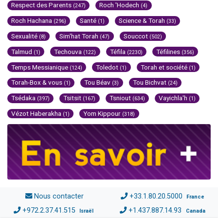
Respect des Parents
Roch 'Hodech
(247)
(4)
Roch Hachana
Santé
Science & Torah
(296)
(1)
(33)
Sexualité
Sim'hat Torah
Souccot
(8)
(47)
(502)
Talmud
Techouva
Téfila
Téfilines
(1)
(122)
(2230)
(356)
Temps Messianique
Toledot
Torah et société
(124)
(1)
(1)
Torah-Box & vous
Tou Béav
Tou Bichvat
(1)
(3)
(24)
Tsédaka
Tsitsit
Tsniout
Vayichla'h
(397)
(167)
(634)
(1)
Vézot Haberakha
Yom Kippour
(1)
(318)
Nous contacter
+33.1.80.20.5000
France
+972.2.37.41.515
+1.437.887.14.93
Israël
Canada