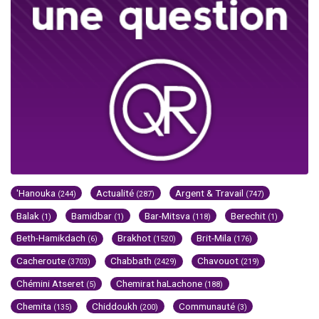
'Hanouka
Actualité
Argent & Travail
(244)
(287)
(747)
Balak
Bamidbar
Bar-Mitsva
Berechit
(1)
(1)
(118)
(1)
Beth-Hamikdach
Brakhot
Brit-Mila
(6)
(1520)
(176)
Cacheroute
Chabbath
Chavouot
(3703)
(2429)
(219)
Chémini Atseret
Chemirat haLachone
(5)
(188)
Chemita
Chiddoukh
Communauté
(135)
(200)
(3)