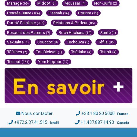
Mariage
Middot
Moussar
Non-Juifs
(65)
(3)
(4)
(2)
Pensée Juive
Pessah
Pourim
(106)
(16)
(11)
Pureté Familiale
Relations & Pudeur
(335)
(85)
Respect des Parents
Roch Hachana
Santé
(7)
(10)
(1)
Sexualité
Souccot
Techouva
Téfila
(1)
(8)
(5)
(96)
Téfilines
Tou Bichvat
Tsédaka
Tsitsit
(2)
(1)
(4)
(4)
Tsniout
Yom Kippour
(251)
(27)
Nous contacter
+33.1.80.20.5000
France
+972.2.37.41.515
+1.437.887.14.93
Israël
Canada