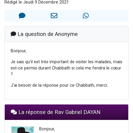
Rédigé le Jeudi 9 Décembre 2021
6 personnes viennent de faire un don pour 5 enfants déjà orphelins risquent de perdre leur maman
2 personnes viennent de faire un don pour Reloger Rivka, 6 enfants, victime de violences...
10 personnes viennent de demander une bénédiction
Il reste 49 places pour étudier en groupe sur Zoom
La question de Anonyme
2 personnes viennent de nous rejoindre sur WhatsApp
Bonjour,
Je sais qu'il est très important de visiter les malades, mais
est-ce permis durant Chabbath si cela me fendra le cœur
?
J'ai besoin de la réponse pour ce Chabbath, merci.
La réponse de Rav Gabriel DAYAN
Bonjour,