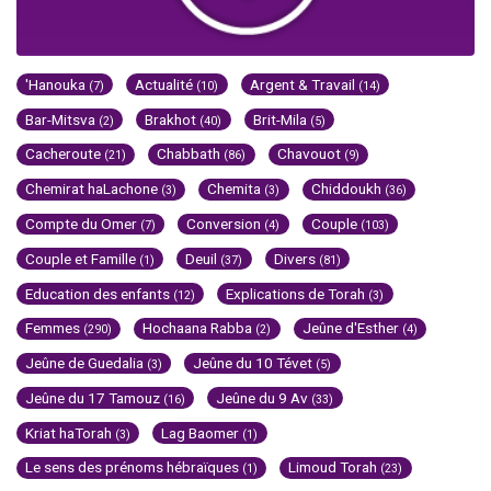
'Hanouka
Actualité
Argent & Travail
(7)
(10)
(14)
Bar-Mitsva
Brakhot
Brit-Mila
(2)
(40)
(5)
Cacheroute
Chabbath
Chavouot
(21)
(86)
(9)
Chemirat haLachone
Chemita
Chiddoukh
(3)
(3)
(36)
Compte du Omer
Conversion
Couple
(7)
(4)
(103)
Couple et Famille
Deuil
Divers
(1)
(37)
(81)
Education des enfants
Explications de Torah
(12)
(3)
Femmes
Hochaana Rabba
Jeûne d'Esther
(290)
(2)
(4)
Jeûne de Guedalia
Jeûne du 10 Tévet
(3)
(5)
Jeûne du 17 Tamouz
Jeûne du 9 Av
(16)
(33)
Kriat haTorah
Lag Baomer
(3)
(1)
Le sens des prénoms hébraïques
Limoud Torah
(1)
(23)