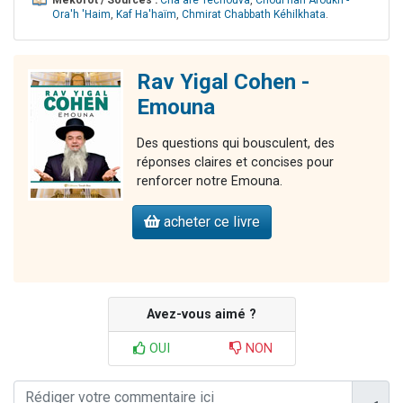
Mékorot / Sources :
Cha'aré Techouva
,
Choul'han Aroukh -
Ora'h 'Haim
,
Kaf Ha'haïm
,
Chmirat Chabbath Kéhilkhata
.
Rav Yigal Cohen -
Emouna
Des questions qui bousculent, des
réponses claires et concises pour
renforcer notre Emouna.
acheter ce livre
Avez-vous aimé ?
OUI
NON